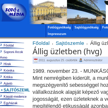
Fotóügynökség
Sajtóügynökség
Fot
Impresszum
Főoldal
Sajtószemle
Állig üz
Főoldal
Állig üzletben (hvg)
Soproni Arcok
Anno
2011. augusztus 25. csütörtök
Adminisztrátor
Hírek
1989. november 23. - MUNK
Krónika
Mint nemrégiben kiderült, a mun
Kritika
Ajánló
megszégyenítő sebességgel hozza
SAJTÓSZEMLE
vállalkozások alapját képező va
Kárpát-medence
jogosságát, ezen üzleteknek a
Egyházak
megítélendő etikusságát azonba