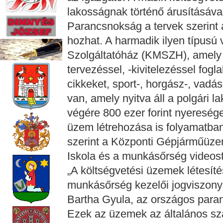
lakosságnak történő árusításával
Parancsnokság a tervek szerint az
hozhat. A harmadik ilyen típusú
Szolgáltatóház (KMSZH), amely 
tervezéssel, -kivitelezéssel fogl
cikkeket, sport-, horgász-, vadá
van, amely nyitva áll a polgári l
végére 800 ezer forint nyereség
üzem létrehozása is folyamatba
szerint a Központi Gépjárműüz
Iskola és a munkásőrség videostúd
„A költségvetési üzemek létesíté
munkásőrség kezelői jogviszon
Bartha Gyula, az országos paran
Ezek az üzemek az általános sz