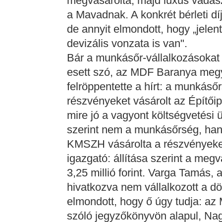
megvásárolta, majd luxus vadász
a Mavadnak. A konkrét bérleti díj
de annyit elmondott, hogy „jele
devizális vonzata is van".
Bár a munkásőr-vállalkozásokat 
esett szó, az MDF Baranya meg
felröppentette a hírt: a munkásőr
részvényeket vásárolt az Építőip
mire jó a vagyont költségvetési
szerint nem a munkásőrség, han
KMSZH vásárolta a részvényeket
igazgató: állítása szerint a meg
3,25 millió forint. Varga Tamás, 
hivatkozva nem vállalkozott a d
elmondott, hogy ő úgy tudja: az 
szóló jegyzőkönyvön alapul, Nagy