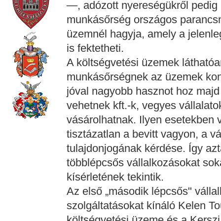
—, adózott nyereségükről pedig a
munkásőrség országos parancsno
üzemnél hagyja, amely a jelenleg
is fektetheti.
A költségvetési üzemek láthatóan
munkásőrségnek az üzemek konk
jóval nagyobb hasznot hoz majd
vehetnek kft.-k, vegyes vállalat
vásárolhatnak. Ilyen esetekben v
tisztázatlan a bevitt vagyon, a vá
tulajdonjogának kérdése. Így az
többlépcsős vállalkozásokat sok
kísérletének tekintik.
Az első „második lépcsős" vállal
szolgáltatásokat kínáló Kelen 
költségvetési üzeme és a Kerszi h