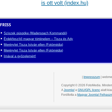
is ott volt (index.hu)
FRISS
Sziszek püspöke (Maderspach Kommandó)
Érdekfeszítő magyar történelem – Tisza és Ady
Merénylet Tisza István ellen (Fotómédia)
Merénylet Tisza István ellen (Fotómédia)
Imával a győzelemért!
|
Impresszum
| webme
Copyright © 2026 FotoMedia. Minden 
A
Joomla!
a
GNU/GPL licenc
alatt kia
Fordította a
Magyar Joomla! Felhaszn