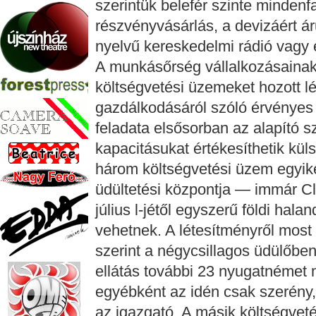
szerintük belefér szinte mindenfa
részvényvásárlás, a devizáért ár
nyelvű kereskedelmi rádió vagy é
A munkásőrség vállalkozásainak
költségvetési üzemeket hozott lé
gazdálkodásáról szóló érvényes 
feladata elsősorban az alapító s
kapacitásukat értékesíthetik küls
három költségvetési üzem egyik
üdültetési központja — immár C
július l-jétől egyszerű földi hala
vehetnek. A létesítményről most
szerint a négycsillagos üdülőben
ellátás további 23 nyugatnémet 
egyébként az idén csak szerény, 5
az igazgató. A másik költségveté