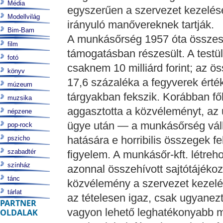
Média
egyszerűen a szervezet kezelés
Modellvilág
irányuló manővereknek tartják.
Bim-Bam
A munkásőrség 1957 óta összesen
film
támogatásban részesült. A testül
fotó
csaknem 10 milliárd forint; az ö
könyv
17,6 százaléka a fegyverek érté
múzeum
tárgyakban fekszik. Korábban fők
muzsika
aggasztotta a közvéleményt, az
népzene
ügye után — a munkásőrség válla
pop-rock
hatására e horribilis összegek fe
pszicho
szabadtér
figyelem. A munkásőr-kft. létreho
színház
azonnal összehívott sajtótájékozt
tánc
közvélemény a szervezet kezelé
tárlat
az tételesen igaz, csak ugyanez
PARTNER
vagyon lehető leghatékonyabb m
OLDALAK