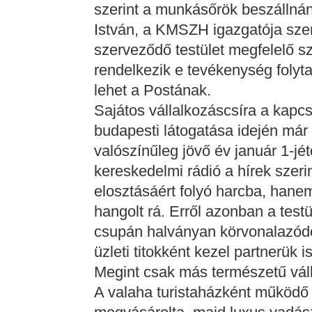
szerint a munkásőrök beszállnán
István, a KMSZH igazgatója szer
szerveződő testület megfelelő sze
rendelkezik e tevékenység folyt
lehet a Postának.
Sajátos vállalkozáscsíra a kapc
budapesti látogatása idején már
valószínűleg jövő év január 1-jé
kereskedelmi rádió a hírek szerin
elosztásáért folyó harcba, hane
hangolt rá. Erről azonban a test
csupán halványan körvonalazódot
üzleti titokként kezel partnerük 
Megint csak más természetű vál
A valaha turistaházként működő