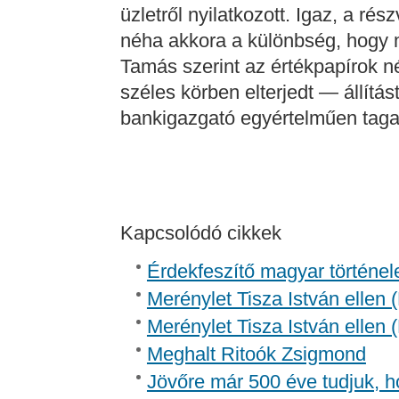
üzletről nyilatkozott. Igaz, a ré
néha akkora a különbség, hogy m
Tamás szerint az értékpapírok né
széles körben elterjedt — állítá
bankigazgató egyértelműen ta
Kapcsolódó cikkek
Érdekfeszítő magyar történel
Merénylet Tisza István ellen 
Merénylet Tisza István ellen 
Meghalt Ritoók Zsigmond
Jövőre már 500 éve tudjuk, h