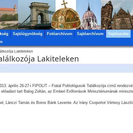
kség
Sajtóügynökség
Fotóarchívum
Sajtóarchívum
Sajtószoba
um
lálkozója Lakiteleken
alálkozója Lakiteleken
r
2013. április 26-27-i FIPOLIT – Fiatal Politológusok Találkozója című rende
n előadást tart Balog Zoltán, az Emberi Erőforrások Minisztériumának miniszte
l, Lánczi Tamás és Boros Bánk Levente. Az Irány Csoportot Vértesy László 