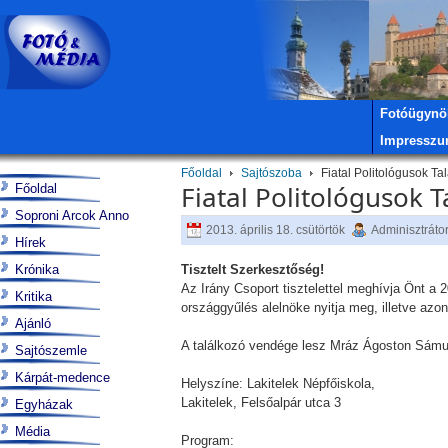
Fotóügynö
Impressz
Főoldal
Sajtószoba
Fiatal Politológusok Ta
Fiatal Politológusok T
Főoldal
Soproni Arcok Anno
2013. április 18. csütörtök
Adminisztráto
Hírek
Krónika
Tisztelt Szerkesztőség!
Az Irány Csoport tisztelettel meghívja Önt a 
Kritika
országgyűlés alelnöke nyitja meg, illetve azo
Ajánló
A találkozó vendége lesz Mráz Ágoston Sámue
Sajtószemle
Kárpát-medence
Helyszíne: Lakitelek Népfőiskola,
Lakitelek, Felsőalpár utca 3
Egyházak
Média
Program: