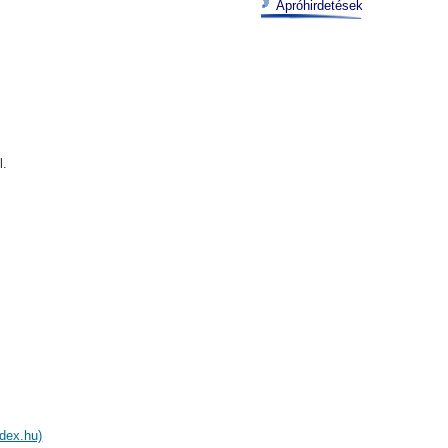
Apróhirdetések
l.
dex.hu)