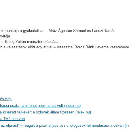
ézetek munkája a gyakorlatban – Mráz Ágoston Sámuel és Lánczi Tamás
yitója
n - Balog Zoltán miniszter előadása
on a választások előtt egy évvel – Vitaasztal Boros Bánk Levente vezetéséve
 és Ady
ácsi csata, ami lehet, nem is ott volt (index.hu)
a kinézett telkekért a szlovák állam fizessen (telex.hu)
a TV2-ben van
az eljárást” – reagált a pázmányos pszichológusok felmondására a dékán (in