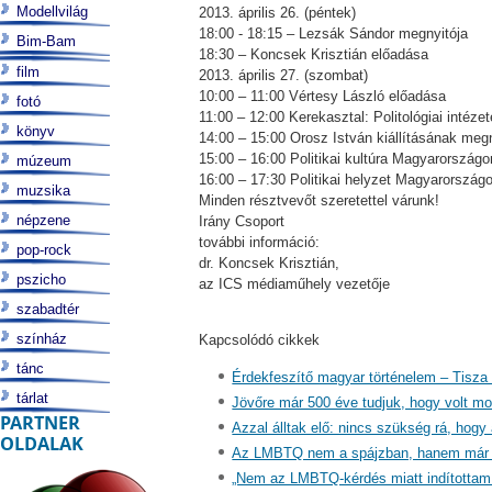
Modellvilág
2013. április 26. (péntek)
18:00 - 18:15 – Lezsák Sándor megnyitója
Bim-Bam
18:30 – Koncsek Krisztián előadása
film
2013. április 27. (szombat)
10:00 – 11:00 Vértesy László előadása
fotó
11:00 – 12:00 Kerekasztal: Politológiai int
könyv
14:00 – 15:00 Orosz István kiállításának megn
15:00 – 16:00 Politikai kultúra Magyarországo
múzeum
16:00 – 17:30 Politikai helyzet Magyarország
muzsika
Minden résztvevőt szeretettel várunk!
népzene
Irány Csoport
további információ:
pop-rock
dr. Koncsek Krisztián,
pszicho
az ICS médiaműhely vezetője
szabadtér
színház
Kapcsolódó cikkek
tánc
Érdekfeszítő magyar történelem – Tisza
tárlat
Jövőre már 500 éve tudjuk, hogy volt moh
PARTNER
Azzal álltak elő: nincs szükség rá, hogy 
OLDALAK
Az LMBTQ nem a spájzban, hanem már 
„Nem az LMBTQ-kérdés miatt indítottam 