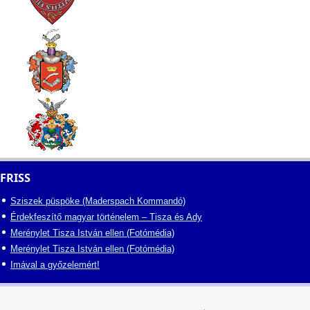
FRISS
Sziszek püspöke (Maderspach Kommandó)
Érdekfeszítő magyar történelem – Tisza és Ady
Merénylet Tisza István ellen (Fotómédia)
Merénylet Tisza István ellen (Fotómédia)
Imával a győzelemért!