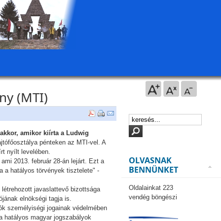
ny (MTI)
akkor, amikor kiírta a Ludwig
sajtófőosztálya pénteken az MTI-vel. A
t nyílt levelében.
OLVASNAK
i 2013. február 28-án lejárt. Ezt a
BENNÜNKET
 a hatályos törvények tisztelete" -
Oldalainkat 223
 létrehozott javaslattevő bizottsága
vendég böngészi
jának elnökségi tagja is.
zók személyiségi jogainak védelmében
k a hatályos magyar jogszabályok