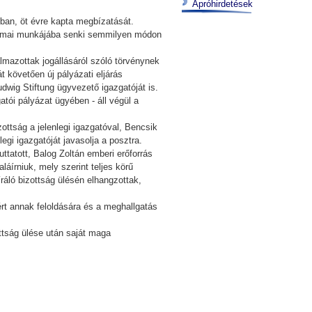
Apróhirdetések
8-ban, öt évre kapta megbízatását.
akmai munkájába senki semmilyen módon
lmazottak jogállásáról szóló törvénynek
 követően új pályázati eljárás
udwig Stiftung ügyvezető igazgatóját is.
atói pályázat ügyében - áll végül a
ottság a jelenlegi igazgatóval, Bencsik
i igazgatóját javasolja a posztra.
atott, Balog Zoltán emberi erőforrás
aláírniuk, mely szerint teljes körű
íráló bizottság ülésén elhangzottak,
rt annak feloldására és a meghallgatás
ttság ülése után saját maga