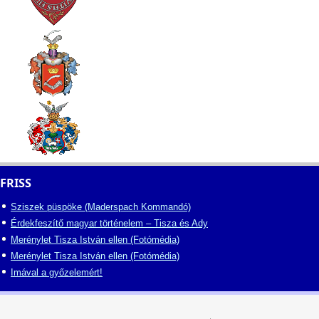
FRISS
Sziszek püspöke (Maderspach Kommandó)
Érdekfeszítő magyar történelem – Tisza és Ady
Merénylet Tisza István ellen (Fotómédia)
Merénylet Tisza István ellen (Fotómédia)
Imával a győzelemért!