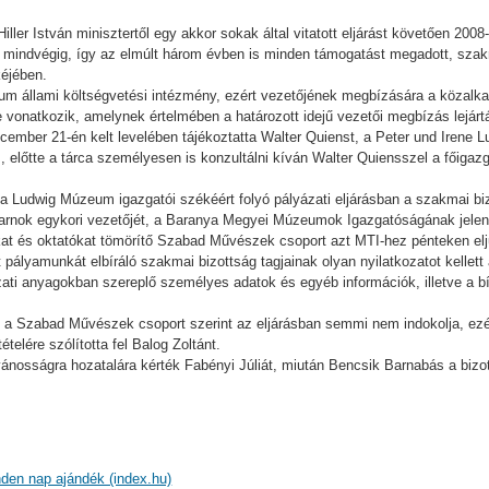
ller István minisztertől egy akkor sokak által vitatott eljárást követően 200
 mindvégig, így az elmúlt három évben is minden támogatást megadott, sz
éjében.
eum állami költségvetési intézmény, ezért vezetőjének megbízására a közalka
vonatkozik, amelynek értelmében a határozott idejű vezetői megbízás lejártát
ecember 21-én kelt levelében tájékoztatta Walter Quienst, a Peter und Irene L
, előtte a tárca személyesen is konzultálni kíván Walter Quiensszel a főigazg
a Ludwig Múzeum igazgatói székéért folyó pályázati eljárásban a szakmai biz
rnok egykori vezetőjét, a Baranya Megyei Múzeumok Igazgatóságának jelenleg
 és oktatókat tömörítő Szabad Művészek csoport azt MTI-hez pénteken eljutt
ét pályamunkát elbíráló szakmai bizottság tagjainak olyan nyilatkozatot kellett 
yázati anyagokban szereplő személyes adatok és egyéb információk, illetve a b
t a Szabad Művészek csoport szerint az eljárásban semmi nem indokolja, ezé
telére szólította fel Balog Zoltánt.
nosságra hozatalára kérték Fabényi Júliát, miután Bencsik Barnabás a bizo
den nap ajándék (index.hu)