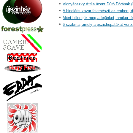
Vidnyánszky Attila üzent Dúró Dórának (
A bipoláris zavar felemészti az embert, d
Miért billentjük meg a fejünket, amikor 
6 szakma, amely a pszichopatákat vonzz