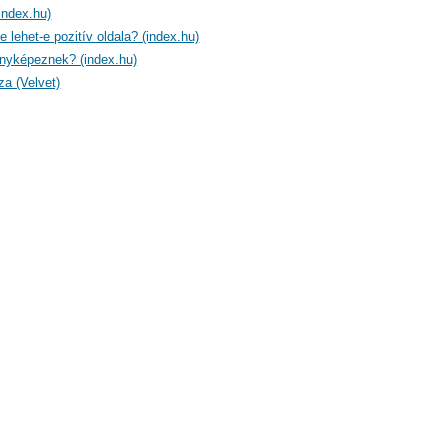
index.hu)
e lehet-e pozitív oldala? (index.hu)
fényképeznek? (index.hu)
a (Velvet)