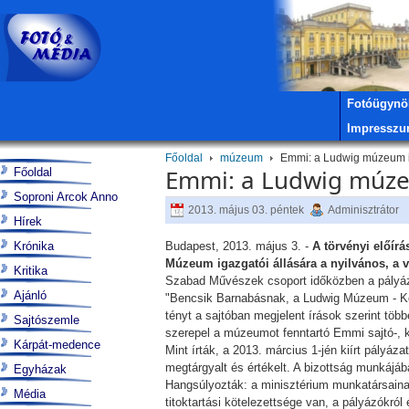
Fotóügynö
Impressz
Főoldal
múzeum
Emmi: a Ludwig múzeum ig
Emmi: a Ludwig múzeu
Főoldal
Soproni Arcok Anno
2013. május 03. péntek
Adminisztrátor
Hírek
Krónika
Budapest, 2013. május 3. -
A törvényi előír
Múzeum igazgatói állására a nyilvános, a 
Kritika
Szabad Művészek csoport időközben a pályázat
Ajánló
"Bencsik Barnabásnak, a Ludwig Múzeum - Kor
tényt a sajtóban megjelent írások szerint töb
Sajtószemle
szerepel a múzeumot fenntartó Emmi sajtó-, 
Kárpát-medence
Mint írták, a 2013. március 1-jén kiírt pályá
megtárgyalt és értékelt. A bizottság munkájá
Egyházak
Hangsúlyozták: a minisztérium munkatársaina
Média
titoktartási kötelezettsége van, a pályázókró