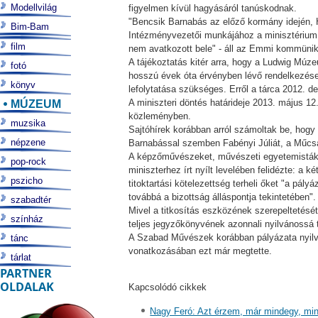
Modellvilág
figyelmen kívül hagyásáról tanúskodnak.
"Bencsik Barnabás az előző kormány idején, Hi
Bim-Bam
Intézményvezetői munkájához a minisztérium
film
nem avatkozott bele" - áll az Emmi kommünik
A tájékoztatás kitér arra, hogy a Ludwig Múz
fotó
hosszú évek óta érvényben lévő rendelkezése 
könyv
lefolytatása szükséges. Erről a tárca 2012. d
MÚZEUM
A miniszteri döntés határideje 2013. május 12.
közleményben.
muzsika
Sajtóhírek korábban arról számoltak be, hogy 
népzene
Barnabással szemben Fabényi Júliát, a Műcsa
A képzőművészeket, művészeti egyetemistákat
pop-rock
miniszterhez írt nyílt levelében felidézte: a k
pszicho
titoktartási kötelezettség terheli őket "a pál
továbbá a bizottság álláspontja tekintetében".
szabadtér
Mivel a titkosítás eszközének szerepeltetésé
színház
teljes jegyzőkönyvének azonnali nyilvánossá té
A Szabad Művészek korábban pályázata nyilvá
tánc
vonatkozásában ezt már megtette.
tárlat
PARTNER
OLDALAK
Kapcsolódó cikkek
Nagy Feró: Azt érzem, már mindegy, min