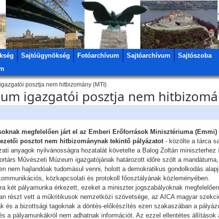
kség
Sajtóügynökség
Fotóarchívum
Sajtóarchívum
Sajtószoba
um
azgatói posztja nem hitbizomány (MTI)
m igazgatói posztja nem hitbizomá
ásoknak megfelelően járt el az Emberi Erőforrások Minisztériuma (Emmi) 
vezetői posztot nem hitbizománynak tekintő pályázatot
- közölte a tárca 
i anyagok nyilvánosságra hozatalát követelte a Balog Zoltán miniszterhez ír
társ Művészeti Múzeum igazgatójának határozott időre szólt a mandátuma, am
ben nem hajlandóak tudomásul venni, holott a demokratikus gondolkodás alapja
kommunikációs, közkapcsolati és protokoll főosztályának közleményében.
zatra két pályamunka érkezett, ezeket a miniszter jogszabályoknak megfelelően
ban részt vett a műkritikusok nemzetközi szövetsége, az AICA magyar szekció
k és a bizottsági tagoknak a döntés-előkészítés ezen szakaszában a pályá
l és a pályamunkákról nem adhatnak információt. Az ezzel ellentétes állításo