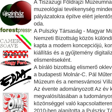
A Tiszazugi Földrajzi Múzeumnak
muzeológiai tevékenység minden 
pályázatokra építve elért jelentő
oda.
A Pulszky Társaság - Magyar M
Nemzeti Bizottság közös különd
kapta a modern koncepciójú, kors
kiállítás és a gyűjtemény digital
elismeréseként.
A bíráló bizottság elismerő okl
a budapesti Molnár-C. Pál Műte
Múzeum és a nemesvámosi Villa
Az évente adományozott Az év kiál
megvalósításában a tudományos f
közönséggel való kapcsolatterem
2010-ben alapította a Pulszky 