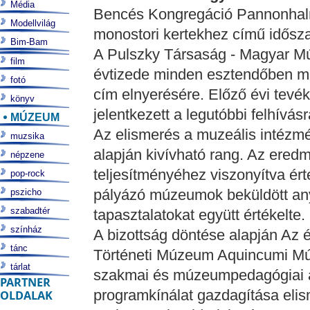
Média
Bencés Kongregáció Pannonhalmi
Modellvilág
monostori kertekhez című időszaki
Bim-Bam
A Pulszky Társaság - Magyar M
film
évtizede minden esztendőben m
fotó
cím elnyerésére. Előző évi tevé
könyv
jelentkezett a legutóbbi felhívásr
MÚZEUM
Az elismerés a muzeális intéz
muzsika
alapján kivívható rang. Az ered
népzene
teljesítményéhez viszonyítva érté
pop-rock
pályázó múzeumok beküldött any
pszicho
szabadtér
tapasztalatokat együtt értékelte.
színház
A bizottság döntése alapján Az
tánc
Történeti Múzeum Aquincumi Mú
tárlat
szakmai és múzeumpedagógiai ala
PARTNER
programkínálat gazdagítása elis
OLDALAK