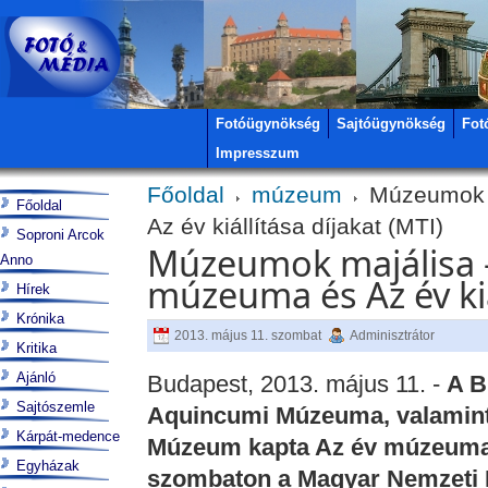
Fotóügynökség
Sajtóügynökség
Fot
Impresszum
Főoldal
múzeum
Múzeumok m
Főoldal
Az év kiállítása díjakat (MTI)
Soproni Arcok
Múzeumok majálisa -
Anno
múzeuma és Az év kiá
Hírek
Krónika
2013. május 11. szombat
Adminisztrátor
Kritika
Ajánló
Budapest, 2013. május 11. -
A B
Sajtószemle
Aquincumi Múzeuma, valamint a
Kárpát-medence
Múzeum kapta Az év múzeuma 
Egyházak
szombaton a Magyar Nemzeti