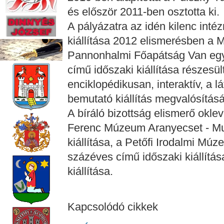
és először 2011-ben osztotta ki.
A pályázatra az idén kilenc inté
kiállítása 2012 elismerésben a
Pannonhalmi Főapátság Van egy 
című időszaki kiállítása részesül
enciklopédikusan, interaktív, a 
bemutató kiállítás megvalósításá
A bíráló bizottság elismerő okle
Ferenc Múzeum Aranyecset - M
kiállítása, a Petőfi Irodalmi Mú
százéves című időszaki kiállítá
kiállítása.
Kapcsolódó cikkek