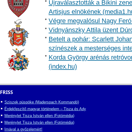
Újraválasztották a Bikini zen
Artisjus elnökének (media1.h
Végre megvalósul Nagy Feró 
Vidnyánszky Attila üzent Dúr
Betelt a pohár: Scarlett Joh
színészek a mesterséges inte
Korda György arénás retróvon
(index.hu)
FRISS
Sziszek püspöke (Maderspach Kommandó)
Érdekfeszítő magyar történelem – Tisza és Ady
Merénylet Tisza István ellen (Fotómédia)
Merénylet Tisza István ellen (Fotómédia)
Imával a győzelemért!