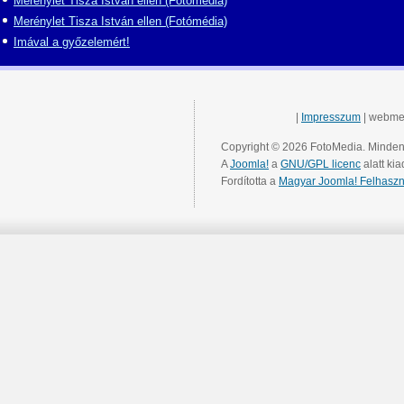
Merénylet Tisza István ellen (Fotómédia)
Merénylet Tisza István ellen (Fotómédia)
Imával a győzelemért!
|
Impresszum
| webme
Copyright © 2026 FotoMedia. Minden 
A
Joomla!
a
GNU/GPL licenc
alatt kia
Fordította a
Magyar Joomla! Felhaszn