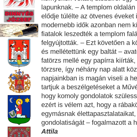
lapunknak. – A templom oldalán m
elődje túlélte az ötvenes éveket
modernebb idők azonban nem kím
fiatalok leszedték a templom falá
felgyújtották. – Ezt követően a 
és mellétettünk egy baltát – avat
fatörzs mellé egy papírra kiírták
törzsre, így néhány nap alatt köz
napjainkban is magán viseli a h
tartjuk a beszélgetéseket a Művé
hogy komoly gondolatok szüless
ezért is vélem azt, hogy a rábak
egymásnak élettapasztalataikat,
gondolatiságát – fogalmazott a
Attila