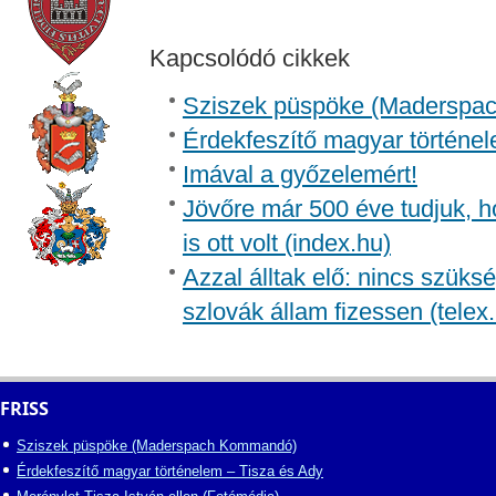
Kapcsolódó cikkek
Sziszek püspöke (Madersp
Érdekfeszítő magyar történel
Imával a győzelemért!
Jövőre már 500 éve tudjuk, h
is ott volt (index.hu)
Azzal álltak elő: nincs szüksé
szlovák állam fizessen (telex
FRISS
Sziszek püspöke (Maderspach Kommandó)
Érdekfeszítő magyar történelem – Tisza és Ady