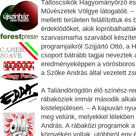
Táltoscsikók Hagyományőrző és 
Művészetek Völgye látogatóit. –
melletti területen felállítottuk é
érdeklődőket, akik kipróbálhatták a
szarvasmarha szarvából készített
programjaikról Szijjártó Ottó, a 
csoport bátrabb tagjai neveztek
eredményeképpen a vörösboros go
a Szőke András által vezetett zsű
A Taliándörögdön élő színész-re
rábaköziek immár második alka
kistelepülésen. – A kapuvári nyu
meg velünk, melyekkel lélekben
András. A rábaközi programok a 
környékén voltak, utóbbiról egy 