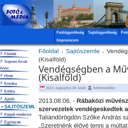
Fotóügynökség
Sajtóügynökség
Fot
Impresszum
Főoldal
Sajtószemle
Vendégs
Főoldal
(Kisalföld)
Soproni Arcok
Vendégségben a Műv
Anno
(Kisalföld)
Hírek
Krónika
2013. augusztus 06. kedd
Adminisztrátor
Kritika
Ajánló
2013.08.06. -
Rábaközi művésze
SAJTÓSZEMLE
szervezetek vendégeskedtek a
Kárpát-medence
Taliándörögdön Szőke András sz
Egyházak
„Szeretnénk élővé tenni a múltat,