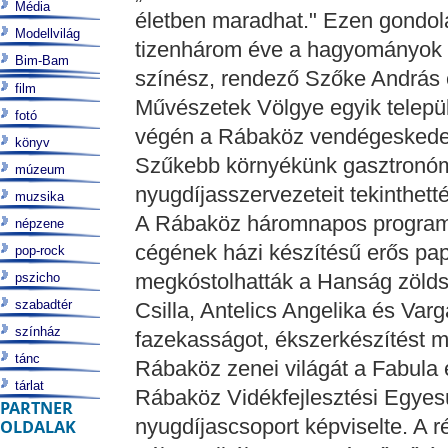
Média
életben maradhat." Ezen gondo
Modellvilág
tizenhárom éve a hagyományok 
Bim-Bam
színész, rendező Szőke András é
film
Művészetek Völgye egyik települ
fotó
végén a Rábaköz vendégeskedett
könyv
Szűkebb környékünk gasztronómiá
múzeum
nyugdíjasszervezeteit tekinthet
muzsika
A Rábaköz háromnapos program
népzene
cégének házi készítésű erős pap
pop-rock
megkóstolhatták a Hanság zöldsé
pszicho
szabadtér
Csilla, Antelics Angelika és Va
színház
fazekasságot, ékszerkészítést m
tánc
Rábaköz zenei világát a Fabula
tárlat
Rábaköz Vidékfejlesztési Egyesü
PARTNER
nyugdíjascsoport képviselte. A r
OLDALAK