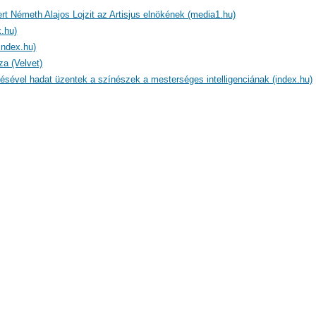
ert Németh Alajos Lojzit az Artisjus elnökének (media1.hu)
.hu)
index.hu)
a (Velvet)
tésével hadat üzentek a színészek a mesterséges intelligenciának (index.hu)