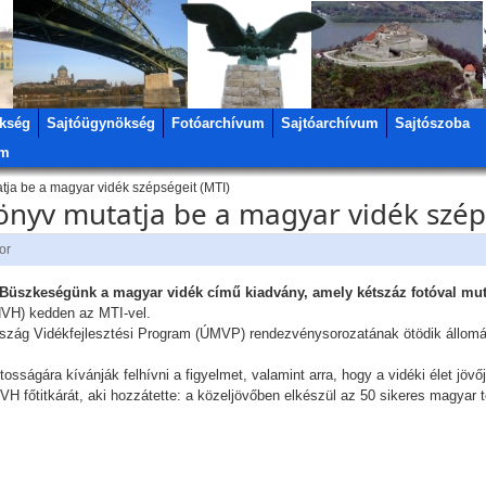
kség
Sajtóügynökség
Fotóarchívum
Sajtóarchívum
Sajtószoba
um
atja be a magyar vidék szépségeit (MTI)
könyv mutatja be a magyar vidék szép
or
 Büszkeségünk a magyar vidék című kiadvány, amely kétszáz fotóval mut
NVH) kedden az MTI-vel.
ország Vidékfejlesztési Program (ÚMVP) rendezvénysorozatának ötödik állo
sságára kívánják felhívni a figyelmet, valamint arra, hogy a vidéki élet jövőj
 főtitkárát, aki hozzátette: a közeljövőben elkészül az 50 sikeres magyar 