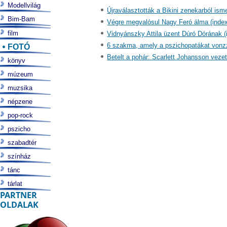
Modellvilág
Újraválasztották a Bikini zenekarból ism
Bim-Bam
Végre megvalósul Nagy Feró álma (index
film
Vidnyánszky Attila üzent Dúró Dórának (
6 szakma, amely a pszichopatákat vonzz
FOTÓ
Betelt a pohár: Scarlett Johansson veze
könyv
múzeum
muzsika
népzene
pop-rock
pszicho
szabadtér
színház
tánc
tárlat
PARTNER
OLDALAK