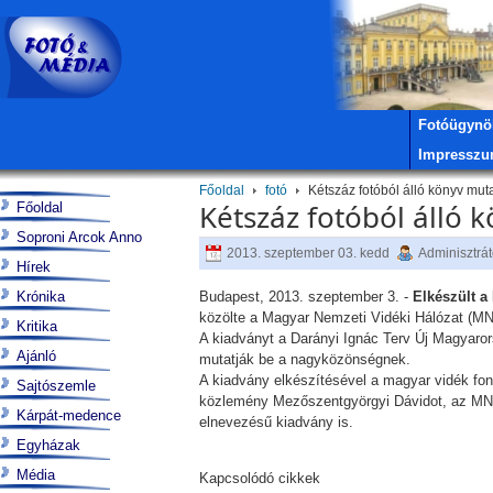
Fotóügynö
Impressz
Főoldal
fotó
Kétszáz fotóból álló könyv mut
Kétszáz fotóból álló 
Főoldal
Soproni Arcok Anno
2013. szeptember 03. kedd
Adminisztrát
Hírek
Krónika
Budapest, 2013. szeptember 3. -
Elkészült a
közölte a Magyar Nemzeti Vidéki Hálózat (M
Kritika
A kiadványt a Darányi Ignác Terv Új Magyar
Ajánló
mutatják be a nagyközönségnek.
A kiadvány elkészítésével a magyar vidék fonto
Sajtószemle
közlemény Mezőszentgyörgyi Dávidot, az MNVH
Kárpát-medence
elnevezésű kiadvány is.
Egyházak
Média
Kapcsolódó cikkek