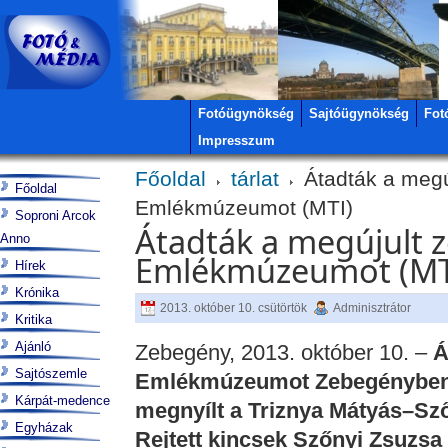
Fotóügynökség
Sajtóügynökség
Fot
Impresszum
Főoldal
tárlat
Átadták a megú
Főoldal
Emlékmúzeumot (MTI)
Soproni Arcok
Átadták a megújult z
Anno
Emlékmúzeumot (MT
Hírek
Krónika
2013. október 10. csütörtök
Adminisztrátor
Kritika
Ajánló
Zebegény, 2013. október 10. –
Á
Sajtószemle
Emlékmúzeumot Zebegényben,
Kárpát-medence
megnyílt a Triznya Mátyás–Sz
Egyházak
Rejtett kincsek Szőnyi Zsuzsa