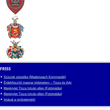
FRISS
Sziszek püspöke (Maderspach Kommandó)
Érdekfeszítő magyar történelem – Tisza és Ady
Merénylet Tisza István ellen (Fotómédia)
Merénylet Tisza István ellen (Fotómédia)
Imával a győzelemért!