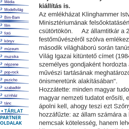
Média
kiállítás is.
Modellvilág
Az emlékházat Klinghammer Istv
Bim-Bam
Minisztériumának felsőoktatásért 
film
csütörtökön. Az államtitkár a 
fotó
festőművészéről szólva emlékezt
könyv
második világháború során tanús
múzeum
Világ Igazai kitüntető címet (198
muzsika
személyes gondjaként hordozta 
népzene
művészi tartásának meghatározó
pop-rock
önismeretünk alakításában".
pszicho
szabadtér
Hozzátette: minden magyar tud
színház
magyar nemzeti tudatot erősíti
tánc
ápolni kell, ahogy teszi ezt Sző
TÁRLAT
hozzáfűzte: az állam számára a
PARTNER
nemcsak kötelesség, hanem lehe
OLDALAK