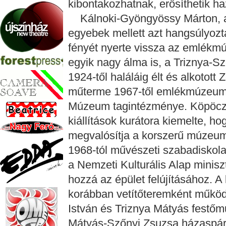
kibontakozhatnak, erősíthetik h
Kálnoki-Gyöngyössy Márton, a
egyebek mellett azt hangsúlyozta
fényét nyerte vissza az emlékm
egyik nagy álma is, a Triznya-
1924-től haláláig élt és alkotot
műterme 1967-től emlékmúzeum,
Múzeum tagintézménye. Köpöczi
kiállítások kurátora kiemelte, h
megvalósítja a korszerű múzeum
1968-tól művészeti szabadiskol
a Nemzeti Kulturális Alap miniszter
hozzá az épület felújításához. A
korábban vetítőteremként működő
István és Triznya Mátyás festőm
Mátyás-Szőnyi Zsuzsa házaspár 