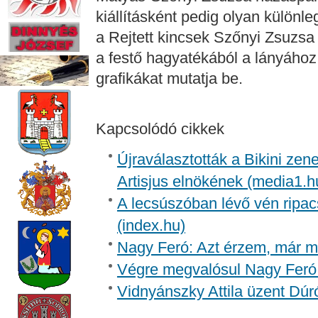
kiállításként pedig olyan különle
a Rejtett kincsek Szőnyi Zsuzs
a festő hagyatékából a lányáho
grafikákat mutatja be.
Kapcsolódó cikkek
Újraválasztották a Bikini zen
Artisjus elnökének (media1.h
A lecsúszóban lévő vén ripac
(index.hu)
Nagy Feró: Azt érzem, már m
Végre megvalósul Nagy Feró 
Vidnyánszky Attila üzent Dúr