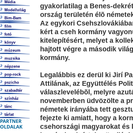
Média
gyakorlatilag a Benes-dekré
Modellvilág
ország területén élõ németek
Bim-Bam
Az egykori Csehszlovákiába
film
kért a cseh kormány vagyon
fotó
kitelepítésért, melyet a kol
könyv
hajtott végre a második vil
múzeum
kormány.
muzsika
népzene
Legalábbis ez derül ki Jirí
pop-rock
Attilának, az Együttélés Pol
pszicho
szabadtér
válaszlevelébõl, melyre azut
színház
novemberben üdvözölte a pr
tánc
németek irányába tett gesztu
tárlat
fejezte ki amiatt, hogy a k
PARTNER
csehországi magyarokat és l
OLDALAK