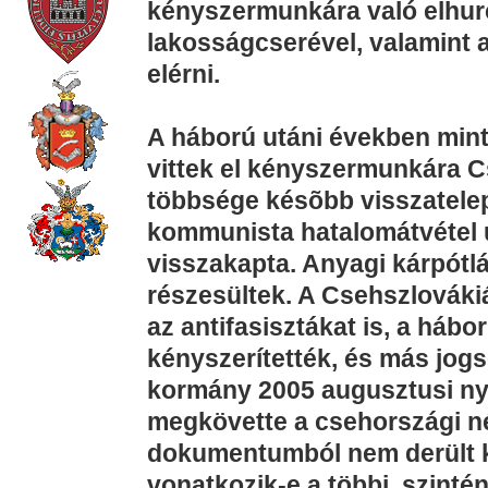
kényszermunkára való elhur
lakosságcserével, valamint a
elérni.
A háború utáni években mint
vittek el kényszermunkára 
többsége késõbb visszatelepü
kommunista hatalomátvétel ut
visszakapta. Anyagi kárpót
részesültek. A Csehszlováki
az antifasisztákat is, a há
kényszerítették, és más jogs
kormány 2005 augusztusi ny
megkövette a csehországi né
dokumentumból nem derült k
vonatkozik-e a többi, szinté