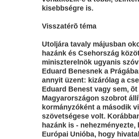
kisebbségre is.
Visszatérõ téma
Utoljára tavaly májusban ok
hazánk és Csehország közöt
miniszterelnök ugyanis szóvá
Eduard Benesnek a Prágában
annyit üzent: kizárólag a cse
Eduard Benest vagy sem, õt
Magyarországon szobrot állí
kormányzóként a második vil
szövetségese volt. Korábban
hazánk is - nehezményezte, 
Európai Unióba, hogy hivata