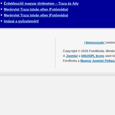
Érdekfeszítő magyar történelem – Tisza és Ady
Merénylet Tisza István ellen (Fotómédia)
Merénylet Tisza István ellen (Fotómédia)
Imával a győzelemért!
|
Impresszum
| webm
Copyright © 2026 FotoMedia. Minden
A
Joomla!
a
GNU/GPL licenc
alatt k
Fordította a
Magyar Joomla! Felhas