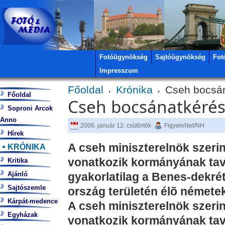
Fotóügynökség
Sajtóügynökség
Fot
Impresszum
Főoldal
Krónika
Cseh bocsán
Főoldal
Cseh bocsánatkérés
Soproni Arcok
Anno
2006. január 12. csütörtök
FigyeloNet/NH
Hírek
A cseh miniszterelnök szeri
KRÓNIKA
vonatkozik kormányának tava
Kritika
Ajánló
gyakorlatilag a Benes-dekré
Sajtószemle
ország területén élõ németek
Kárpát-medence
A cseh miniszterelnök szeri
Egyházak
vonatkozik kormányának tava