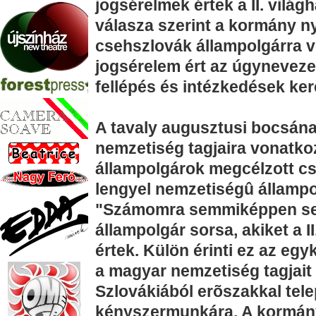
jogsérelmek értek a II. vilá
válasza szerint a kormány ny
csehszlovák állampolgárra v
jogsérelem ért az úgynevezet
fellépés és intézkedések ker
A tavaly augusztusi bocsán
nemzetiség tagjaira vonatkoz
állampolgárok megcélzott cs
lengyel nemzetiségû állampol
"Számomra semmiképpen se
állampolgár sorsa, akiket a 
értek. Külön érinti ez az eg
a magyar nemzetiség tagjait 
Szlovákiából erõszakkal tele
kényszermunkára. A kormá