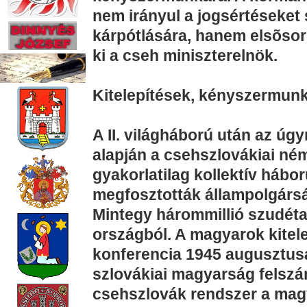
nem irányul a jogsértéseket
kárpótlására, hanem elsõsorb
ki a cseh miniszterelnök.
Kitelepítések, kényszermun
A II. világháború után az ú
alapján a csehszlovákiai né
gyakorlatilag kollektív hábo
megfosztották állampolgársá
Mintegy hárommillió szudéta
országból. A magyarok kitel
konferencia 1945 augusztus
szlovákiai magyarság felszá
csehszlovák rendszer a mag