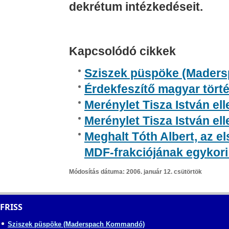
dekrétum intézkedéseit.
Kapcsolódó cikkek
Sziszek püspöke (Mader
Érdekfeszítő magyar tört
Merénylet Tisza István el
Merénylet Tisza István el
Meghalt Tóth Albert, az e
MDF-frakciójának egykori 
Módosítás dátuma: 2006. január 12. csütörtök
FRISS
Sziszek püspöke (Maderspach Kommandó)