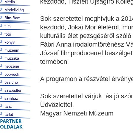
kezdődő, Tisztelt Újságíró Koll
Média
Modellvilág
Sok szeretettel meghívjuk a 201
Bim-Bam
kezdődő, Jókai Mór életéről, mu
film
fotó
kulturális élet pezsgéséről szól
könyv
Fábri Anna irodalomtörténész Vá
múzeum
József filmproducerrel beszélg
muzsika
termében.
népzene
pop-rock
A programon a részvétel érvénye
pszicho
szabadtér
Sok szeretettel várjuk, és jó sz
színház
Üdvözlettel,
tánc
Magyar Nemzeti Múzeum
tárlat
PARTNER
OLDALAK