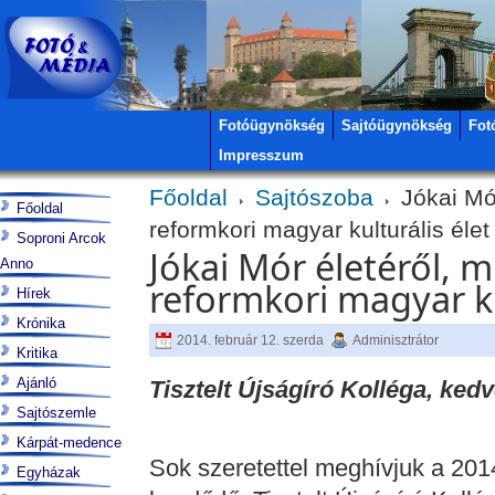
Fotóügynökség
Sajtóügynökség
Fot
Impresszum
Főoldal
Sajtószoba
Jókai Mór
Főoldal
reformkori magyar kulturális éle
Soproni Arcok
Jókai Mór életéről, 
Anno
reformkori magyar ku
Hírek
Krónika
2014. február 12. szerda
Adminisztrátor
Kritika
Ajánló
Tisztelt Újságíró Kolléga, ke
Sajtószemle
Kárpát-medence
Sok szeretettel meghívjuk a 201
Egyházak