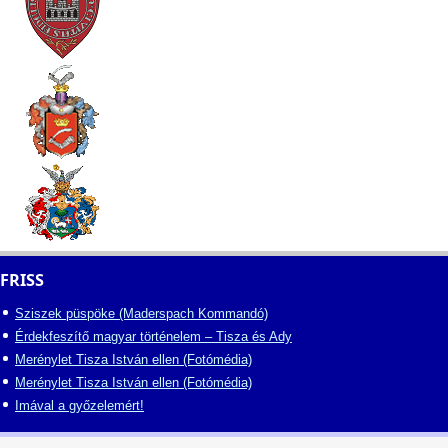
FRISS
Sziszek püspöke (Maderspach Kommandó)
Érdekfeszítő magyar történelem – Tisza és Ady
Merénylet Tisza István ellen (Fotómédia)
Merénylet Tisza István ellen (Fotómédia)
Imával a győzelemért!