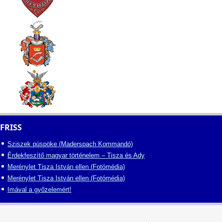
FRISS
Sziszek püspöke (Maderspach Kommandó)
Érdekfeszítő magyar történelem – Tisza és Ady
Merénylet Tisza István ellen (Fotómédia)
Merénylet Tisza István ellen (Fotómédia)
Imával a győzelemért!