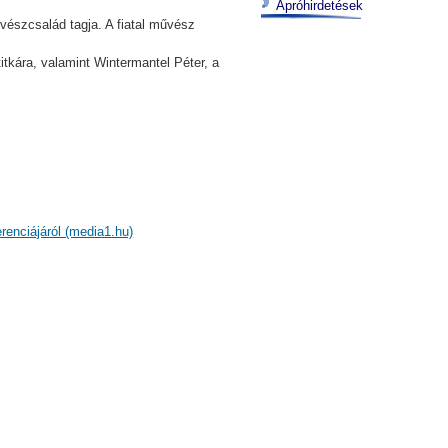
Apróhirdetések
vészcsalád tagja. A fiatal művész
itkára, valamint Wintermantel Péter, a
erenciájáról (media1.hu)