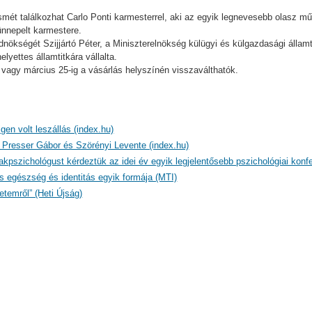
mét találkozhat Carlo Ponti karmesterrel, aki az egyik legnevesebb olasz mű
nnepelt karmestere.
ökségét Szijjártó Péter, a Miniszterelnökség külügyi és külgazdasági államt
lyettes államtitkára vállalta.
agy március 25-ig a vásárlás helyszínén visszaválthatók.
en volt leszállás (index.hu)
l Presser Gábor és Szörényi Levente (index.hu)
zakpszichológust kérdeztük az idei év egyik legjelentősebb pszichológiai konf
is egészség és identitás egyik formája (MTI)
temről” (Heti Újság)