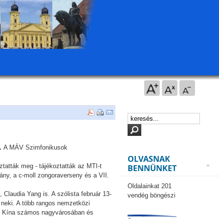
n.
A MÁV Szimfonikusok
OLVASNAK
tatták meg - tájékoztatták az MTI-t
BENNÜNKET
ny, a c-moll zongoraverseny és a VII.
Oldalainkat 201
laudia Yang is. A szólista február 13-
vendég böngészi
 neki. A több rangos nemzetközi
an, Kína számos nagyvárosában és