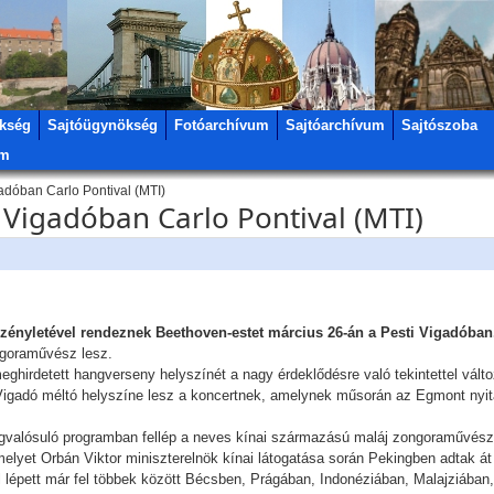
kség
Sajtóügynökség
Fotóarchívum
Sajtóarchívum
Sajtószoba
um
adóban Carlo Pontival (MTI)
 Vigadóban Carlo Pontival (MTI)
zényletével rendeznek Beethoven-estet március 26-án a Pesti Vigadóba
ngoraművész lesz.
irdetett hangverseny helyszínét a nagy érdeklődésre való tekintettel változ
Vigadó méltó helyszíne lesz a koncertnek, amelynek műsorán az Egmont nyitá
lósuló programban fellép a neves kínai származású maláj zongoraművész, C
melyet Orbán Viktor miniszterelnök kínai látogatása során Pekingben adtak át
l lépett már fel többek között Bécsben, Prágában, Indonéziában, Malajziáb