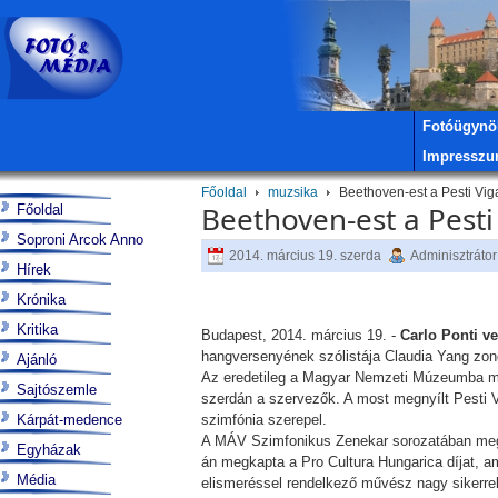
Fotóügynö
Impressz
Főoldal
muzsika
Beethoven-est a Pesti Vig
Beethoven-est a Pesti
Főoldal
Soproni Arcok Anno
2014. március 19. szerda
Adminisztrátor
Hírek
Krónika
Kritika
Budapest, 2014. március 19. -
Carlo Ponti ve
hangversenyének szólistája Claudia Yang zo
Ajánló
Az eredetileg a Magyar Nemzeti Múzeumba megh
Sajtószemle
szerdán a szervezők. A most megnyílt Pesti 
Kárpát-medence
szimfónia szerepel.
A MÁV Szimfonikus Zenekar sorozatában megva
Egyházak
án megkapta a Pro Cultura Hungarica díjat, a
Média
elismeréssel rendelkező művész nagy sikerre