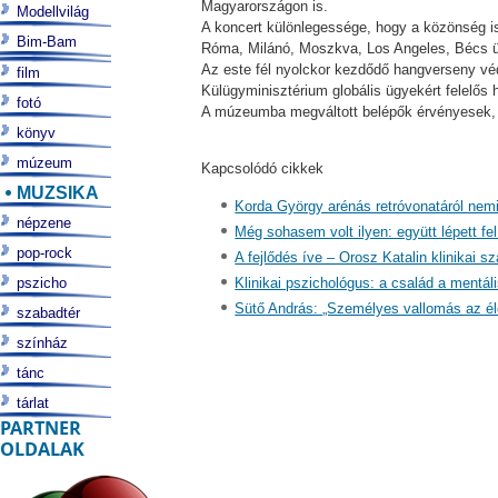
Magyarországon is.
Modellvilág
A koncert különlegessége, hogy a közönség is
Bim-Bam
Róma, Milánó, Moszkva, Los Angeles, Bécs ü
Az este fél nyolckor kezdődő hangverseny védn
film
Külügyminisztérium globális ügyekért felelős he
fotó
A múzeumba megváltott belépők érvényesek, v
könyv
múzeum
Kapcsolódó cikkek
MUZSIKA
Korda György arénás retróvonatáról nemig
népzene
Még sohasem volt ilyen: együtt lépett fe
pop-rock
A fejlődés íve – Orosz Katalin klinikai s
pszicho
Klinikai pszichológus: a család a mentál
Sütő András: „Személyes vallomás az éle
szabadtér
színház
tánc
tárlat
PARTNER
OLDALAK