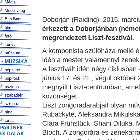
Média
Modellvilág
Doborján (Raiding), 2015. márciu
Bim-Bam
érkezett a Doborjánban (néme
film
fotó
megrendezett Liszt-fesztivál.
könyv
A komponista szülőháza mellé 
múzeum
idén a mester valamennyi zenekar
MUZSIKA
A fesztivált idén négy ciklusban 
népzene
június 17. és 21., végül október 
pop-rock
megnyílt Liszt-centrumban, amel
pszicho
közönséget.
szabadtér
színház
Liszt zongoradarabjait olyan mű
tánc
Rubackyté, Aleksandra Mikulska, 
tárlat
Clara Frühstück, Shani Diluka, M
PARTNER
Bloch. A zongorára és zenekarra
OLDALAK