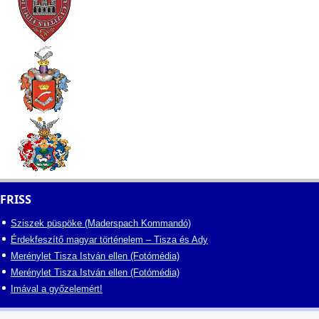
FRISS
Sziszek püspöke (Maderspach Kommandó)
Érdekfeszítő magyar történelem – Tisza és Ady
Merénylet Tisza István ellen (Fotómédia)
Merénylet Tisza István ellen (Fotómédia)
Imával a győzelemért!