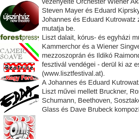
vezényelte Orchester Wiener Aka
Steven Mayer és Eduard Kiprsky
Johannes és Eduard Kutrowatz z
mutatja be.
Liszt dalait, kórus- és egyházi 
Kammerchor és a Wiener Singver
mezzoszoprán és Ildikó Raimond
fesztivál vendégei - derül ki az
(www.lisztfestival.at).
A Johannes és Eduard Kutrowatz 
Liszt művei mellett Bruckner, R
Schumann, Beethoven, Sosztakov
Glass és Dave Brubeck kompozíc