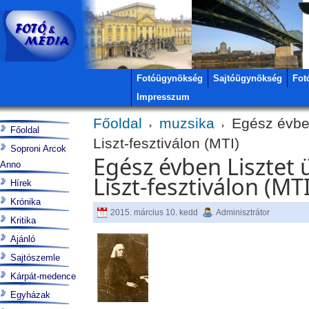
Fotóügynökség
Sajtóügynökség
Fot
Impresszum
Főoldal
muzsika
Egész évben
Főoldal
Liszt-fesztiválon (MTI)
Soproni Arcok
Egész évben Lisztet 
Anno
Liszt-fesztiválon (MTI
Hírek
Krónika
2015. március 10. kedd
Adminisztrátor
Kritika
Ajánló
Sajtószemle
Kárpát-medence
Egyházak