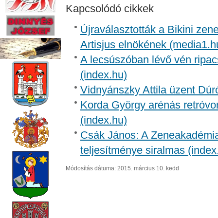
Kapcsolódó cikkek
Újraválasztották a Bikini zen
Artisjus elnökének (media1.h
A lecsúszóban lévő vén ripac
(index.hu)
Vidnyánszky Attila üzent Dúr
Korda György arénás retróvon
(index.hu)
Csák János: A Zeneakadémia 
teljesítménye siralmas (index
Módosítás dátuma: 2015. március 10. kedd