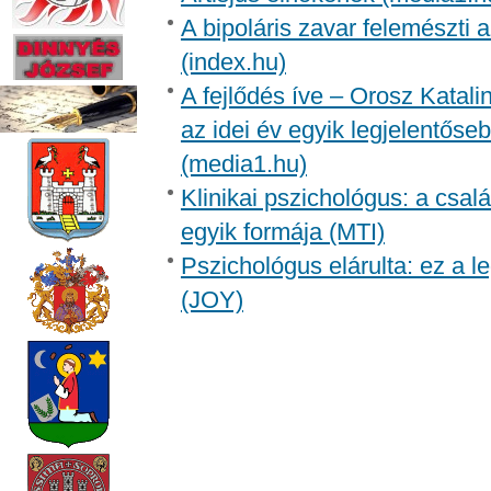
A bipoláris zavar felemészti a
(index.hu)
A fejlődés íve – Orosz Katali
az idei év egyik legjelentőse
(media1.hu)
Klinikai pszichológus: a csal
egyik formája (MTI)
Pszichológus elárulta: ez a 
(JOY)