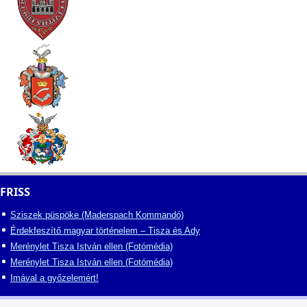
FRISS
Sziszek püspöke (Maderspach Kommandó)
Érdekfeszítő magyar történelem – Tisza és Ady
Merénylet Tisza István ellen (Fotómédia)
Merénylet Tisza István ellen (Fotómédia)
Imával a győzelemért!