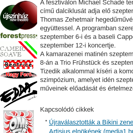
A fesztiválon Michael Schade te
című dalciklusát adja elő szept
Thomas Zehetmair hegedűművész
együttessel. A programban szere
szeptember 6-i és a baseli Capp
szeptember 12-i koncertje.
A kamarazenei matinén szeptem
8-án a Trio Frühstück és szepte
Tizedik alkalommal kíséri a kom
szimpózium, amelyet idén szepte
műveinek előadását és értelmezés
Kapcsolódó cikkek
Újraválasztották a Bikini zen
Artisjus elnökének (media1.h