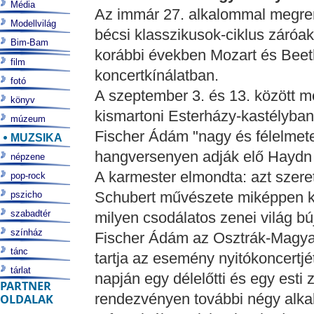
Média
Az immár 27. alkalommal megren
Modellvilág
bécsi klasszikusok-ciklus záróak
Bim-Bam
korábbi években Mozart és Beet
film
koncertkínálatban.
fotó
A szeptember 3. és 13. között meg
könyv
kismartoni Esterházy-kastélyban 
múzeum
Fischer Ádám "nagy és félelmete
MUZSIKA
hangversenyen adják elő Haydn m
népzene
A karmester elmondta: azt szer
pop-rock
Schubert művészete miképpen k
pszicho
szabadtér
milyen csodálatos zenei világ b
színház
Fischer Ádám az Osztrák-Magya
tánc
tartja az esemény nyitókoncertjé
tárlat
napján egy délelőtti és egy esti 
PARTNER
rendezvényen további négy alka
OLDALAK