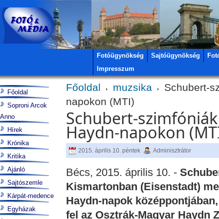
Fotóügynökség
Sajtóügynökség
Fot
Impresszum
Főoldal
muzsika
Schubert-sz
Főoldal
napokon (MTI)
Soproni Arcok
Schubert-szimfóniák 
Anno
Haydn-napokon (MTI
Hírek
Krónika
2015. április 10. péntek
Adminisztrátor
Kritika
Ajánló
Bécs, 2015. április 10. -
Schuber
Sajtószemle
Kismartonban (Eisenstadt) m
Kárpát-medence
Haydn-napok középpontjában, 
Egyházak
fel az Osztrák-Magyar Haydn 