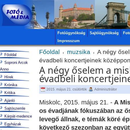
Fotóügynökség
Sajtóügynökség
Fot
Impresszum
Főoldal
muzsika
A négy ősel
Főoldal
évadbeli koncertjeinek középpon
Soproni Arcok
A négy őselem a mis
Anno
évadbeli koncertjei
Hírek
Krónika
2015. május 21. csütörtök
Adminisztrátor
Kritika
Ajánló
Miskolc, 2015. május 21. -
A Mis
Sajtószemle
os évadjának fókuszában az őse
Kárpát-medence
levegő állnak, e témák köré épí
Egyházak
következő szezonban az együt