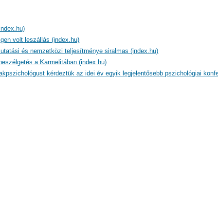
index.hu)
en volt leszállás (index.hu)
tatási és nemzetközi teljesítménye siralmas (index.hu)
beszélgetés a Karmelitában (index.hu)
zakpszichológust kérdeztük az idei év egyik legjelentősebb pszichológiai konf