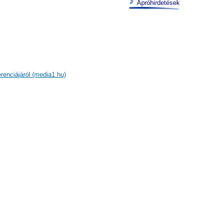
Apróhirdetések
erenciájáról (media1.hu)