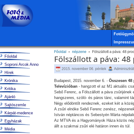
Fotóügynö
Impressz
Főoldal
népzene
Fölszállott a páva: 48 pro
Fölszállott a páva: 4
Főoldal
Soproni Arcok Anno
2015. november 06. péntek
Adminisztrá
Hírek
Krónika
Budapest, 2015. november 6. -
Összesen 48 p
Televízióban
- hangzott el az M1 aktuális cs
Kritika
Sebő Ferenc, a Fölszállott a páva zsűrijének
Ajánló
hangszeres, szóló- és páros tánc, valamint t
Négy elődöntőt rendeznek, ezeket két a közép
Sajtószemle
A zsűri elnöke Sebő Ferenc zenész, népzene
Kárpát-medence
István néptáncos és Sebestyén Márta népdal
Az MTVA és a Hagyományok Háza közös népzen
Egyházak
állt a szakmai zsűri elé határon innen és túl.
Média