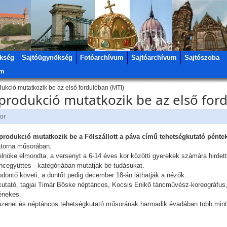
kség
Sajtóügynökség
Fotóarchívum
Sajtóarchívum
Sajtószoba
um
dukció mutatkozik be az első fordulóban (MTI)
8 produkció mutatkozik be az első for
tor
rodukció mutatkozik be a Fölszállott a páva című tehetségkutató péntek
atorna műsorában.
 elnöke elmondta, a versenyt a 6-14 éves kor közötti gyerekek számára hirdet
áncegyüttes - kategóriában mutatják be tudásukat.
döntő követi, a döntőt pedig december 18-án láthatják a nézők.
kutató, tagjai Timár Böske néptáncos, Kocsis Enikő táncművész-koreográfus
énekes.
ei és néptáncos tehetségkutató műsorának harmadik évadában több mint két