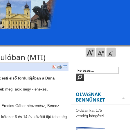
dulóban (MTI)
 esti első fordulójában a Duna
ték meg, akik négy - énekes,
OLVASNAK
BENNÜNKET
, Eredics Gábor népzenész, Berecz
Oldalainkat 175
vendég böngészi
ezer 6 és 14 év közötti ifjú tehetség