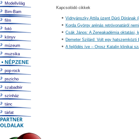
Modellvilág
Kapcsolódó cikkek
Bim-Bam
Vidnyánszky Attila üzent Dúró Dórának (
film
Korda György arénás retróvonatáról nemig
fotó
Csák János: A Zeneakadémia oktatási, ku
könyv
Demeter Szilárd: Volt egy hatszemközti 
múzeum
A fejlődés íve – Orosz Katalin klinikai s
muzsika
NÉPZENE
pop-rock
pszicho
szabadtér
színház
tánc
tárlat
PARTNER
OLDALAK