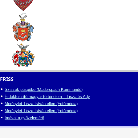
FRISS
Sziszek püspöke (Maderspach Kommandó)
Érdekfeszítő magyar történelem – Tisza és Ady
Merénylet Tisza István ellen (Fotómédia)
Merénylet Tisza István ellen (Fotómédia)
Imával a győzelemért!