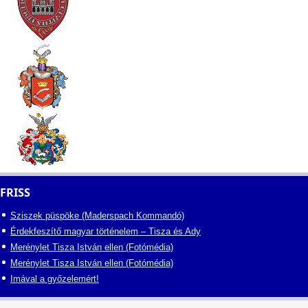
FRISS
Sziszek püspöke (Maderspach Kommandó)
Érdekfeszítő magyar történelem – Tisza és Ady
Merénylet Tisza István ellen (Fotómédia)
Merénylet Tisza István ellen (Fotómédia)
Imával a győzelemért!