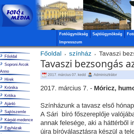
Fotóügynökség
Sajtóügynökség
Fot
Impresszum
Főoldal
színház
Tavaszi bez
Főoldal
Tavaszi bezsongás a
Soproni Arcok
Anno
2017. március 07. kedd
Adminisztrátor
Hírek
2017. március 7. -
Móricz, humo
Krónika
Kritika
Ajánló
Színházunk a tavasz első hónapjá
Sajtószemle
A Sári bíró főszereplője valójá
Kárpát-medence
annak felesége, aki a háttérből 
Egyházak
újra bíróválasztásra készül a te