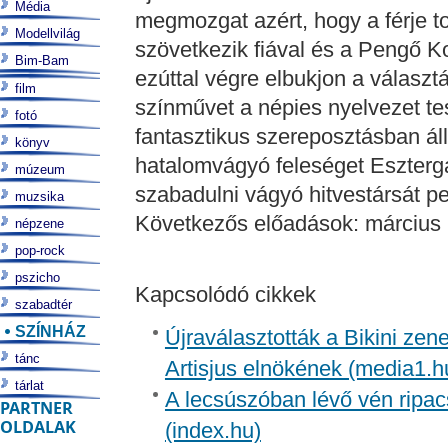
Média
megmozgat azért, hogy a férje tov
Modellvilág
szövetkezik fiával és a Pengő 
Bim-Bam
ezúttal végre elbukjon a választ
film
színművet a népies nyelvezet tes
fotó
fantasztikus szereposztásban áll
könyv
hatalomvágyó feleséget Esztergál
múzeum
szabadulni vágyó hitvestársát ped
muzsika
Következős előadások: március 
népzene
pop-rock
pszicho
Kapcsolódó cikkek
szabadtér
SZÍNHÁZ
Újraválasztották a Bikini zen
tánc
Artisjus elnökének (media1.h
tárlat
A lecsúszóban lévő vén ripac
PARTNER
OLDALAK
(index.hu)