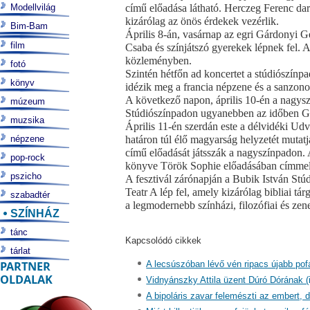
Modellvilág
című előadása látható. Herczeg Ferenc dar
kizárólag az önös érdekek vezérlik.
Bim-Bam
Április 8-án, vasárnap az egri Gárdonyi 
film
Csaba és színjátszó gyerekek lépnek fel. A 
közleményben.
fotó
Szintén hétfőn ad koncertet a stúdiószínp
könyv
idézik meg a francia népzene és a sanzono
A következő napon, április 10-én a nagyszí
múzeum
Stúdiószínpadon ugyanebben az időben Greg
muzsika
Április 11-én szerdán este a délvidéki Ud
népzene
határon túl élő magyarság helyzetét muta
című előadását játsszák a nagyszínpadon. 
pop-rock
könyve Török Sophie előadásában címmel. A
pszicho
A fesztivál zárónapján a Bubik István Stúd
Teatr A lép fel, amely kizárólag bibliai t
szabadtér
a legmodernebb színházi, filozófiai és zene
SZÍNHÁZ
tánc
Kapcsolódó cikkek
tárlat
PARTNER
A lecsúszóban lévő vén ripacs újabb pof
OLDALAK
Vidnyánszky Attila üzent Dúró Dórának (
A bipoláris zavar felemészti az embert, d