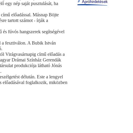
Apróhirdetések
ő egy nép saját pusztulását, ha
k című előadással. Másnap Böjte
re tartott számot - írják a
dű és fúvós hangszerek segítségével
 a fesztiválon. A Bubik István
ó.
tól Virágvasárnapig című előadás a
i Magyar Drámai Színház Gerendák
ársulat produkciója látható Jónás
.
szélgetést délután. Este a lengyel
 és előadásával foglalkozik, miközben