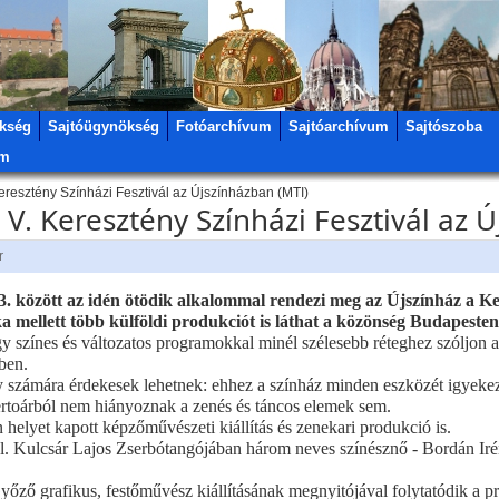
kség
Sajtóügynökség
Fotóarchívum
Sajtóarchívum
Sajtószoba
um
resztény Színházi Fesztivál az Újszínházban (MTI)
V. Keresztény Színházi Fesztivál az 
r
 13. között az idén ötödik alkalommal rendezi meg az Újszínház a Ke
 mellett több külföldi produkciót is láthat a közönség Budapesten
gy színes és változatos programokkal minél szélesebb réteghez szóljon a
ben.
y számára érdekesek lehetnek: ehhez a színház minden eszközét igyeke
pertoárból nem hiányoznak a zenés és táncos elemek sem.
helyet kapott képzőművészeti kiállítás és zenekari produkció is.
dul. Kulcsár Lajos Zserbótangójában három neves színésznő - Bordán Irén
ző grafikus, festőművész kiállításának megnyitójával folytatódik a p