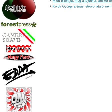
Miért billentjük meg a fejünket, amikor 
Korda György arénás retróvonatáról nemig