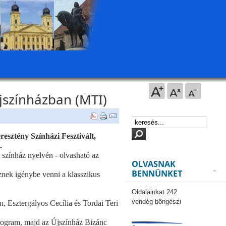
Újszínházban (MTI)
resztény Színházi Fesztivált,
.
 színház nyelvén - olvasható az
OLVASNAK
BENNÜNKET
znek igénybe venni a klasszikus
Oldalainkat 242
vendég böngészi
, Esztergályos Cecília és Tordai Teri
rogram, majd az Újszínház Bizánc