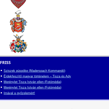
FRISS
Sziszek püspöke (Maderspach Kommandó)
Érdekfeszítő magyar történelem – Tisza és Ady
Merénylet Tisza István ellen (Fotómédia)
Merénylet Tisza István ellen (Fotómédia)
Imával a győzelemért!