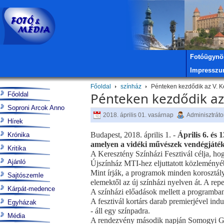
Fotóügynö
Impressz
Főoldal
színház
Pénteken kezdődik az V. Ke
Pénteken kezdődik az 
Főoldal
Soproni Arcok Anno
2018. április 01. vasárnap
Adminisztráto
Hírek
Budapest, 2018. április 1. -
Április 6. és
Krónika
amelyen a vidéki művészek vendégjátéka
Kritika
A Keresztény Színházi Fesztivál célja, ho
Ajánló
Újszínház MTI-hez eljuttatott közleményé
Mint írják, a programok minden korosztál
Sajtószemle
elemektől az új színházi nyelven át. A re
Kárpát-medence
A színházi előadások mellett a programban 
A fesztivál kortárs darab premierjével in
Egyházak
- áll egy színpadra.
Média
A rendezvény második napján Somogyi Győ