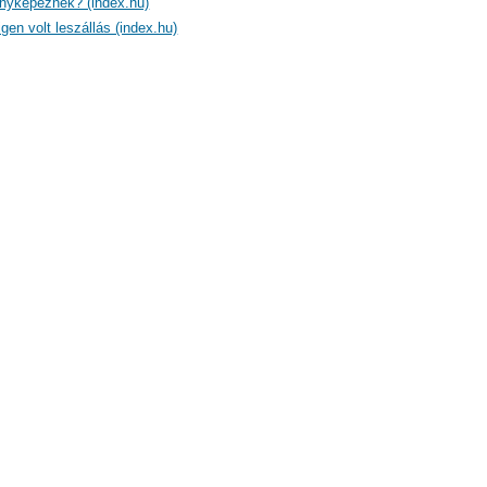
fényképeznek? (index.hu)
en volt leszállás (index.hu)