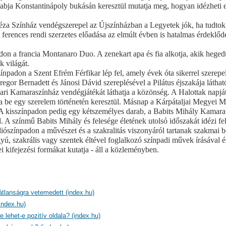
abja Konstantinápoly bukásán keresztül mutatja meg, hogyan idézheti el
Géza Színház vendégszerepel az Újszínházban a Legyetek jók, ha tudto
ferences rendi szerzetes előadása az elmúlt évben is hatalmas érdeklődés
adon a francia Montanaro Duo. A zenekart apa és fia alkotja, akik hege
k világát.
npadon a Szent Efrém Férfikar lép fel, amely évek óta sikerrel szerepel
or Bernadett és Jánosi Dávid szereplésével a Pilátus éjszakája láthat
vari Kamaraszínház vendégjátékát láthatja a közönség. A Halottak napjá
tja be egy szerelem történetén keresztül. Másnap a Kárpátaljai Megye
A kisszínpadon pedig egy kétszemélyes darab, a Babits Mihály Kamarat
 színmű Babits Mihály és felesége életének utolsó időszakát idézi fel
iószínpadon a művészet és a szakralitás viszonyáról tartanak szakmai be
árgyú, szakrális vagy szentek éltével foglalkozó színpadi művek írásával
i kifejezési formákat kutatja - áll a közleményben.
átlanságra vetemedett (index.hu)
index.hu)
e lehet-e pozitív oldala? (index.hu)