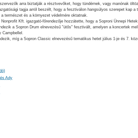
 szervezők arra biztatják a résztvevőket, hogy tündérnek, vagy manónak ölt
zgatósági tagja arról beszélt, hogy a fesztiválon hangsúlyos szerepet kap 
k a természet és a környezet védelmére oktatnak.
 Nonprofit Kft. igazgató-főrendezője hozzátette, hogy a Soproni Ünnepi Hete
endezik a Sopron Drum elnevezésű "ütős" fesztivált, amelyen a koncertek mell
 Campbellel.
ndezik, míg a Sopron Classic elnevezésű tematikus hetet július 1-je és 7. köz
dó)
 és Ady
)
)