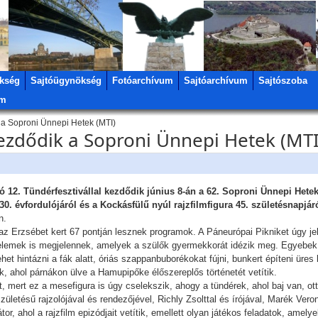
kség
Sajtóügynökség
Fotóarchívum
Sajtóarchívum
Sajtószoba
um
k a Soproni Ünnepi Hetek (MTI)
kezdődik a Soproni Ünnepi Hetek (MTI
ó 12. Tündérfesztivállal kezdődik június 8-án a 62. Soproni Ünnepi Hete
30. évfordulójáról és a Kockásfülű nyúl rajzfilmfigura 45. születésnapjá
n.
z Erzsébet kert 67 pontján lesznek programok. A Páneurópai Pikniket úgy jel
 elemek is megjelennek, amelyek a szülők gyermekkorát idézik meg. Egyebek
lehet hintázni a fák alatt, óriás szappanbuborékokat fújni, bunkert építeni üre
, ahol párnákon ülve a Hamupipőke élőszereplős történetét vetítik.
, mert ez a mesefigura is úgy cselekszik, ahogy a tündérek, ahol baj van, ot
ületésű rajzolójával és rendezőjével, Richly Zsolttal és írójával, Marék Vero
, ahol a rajzfilm epizódjait vetítik, emellett olyan játékos feladatok, amely