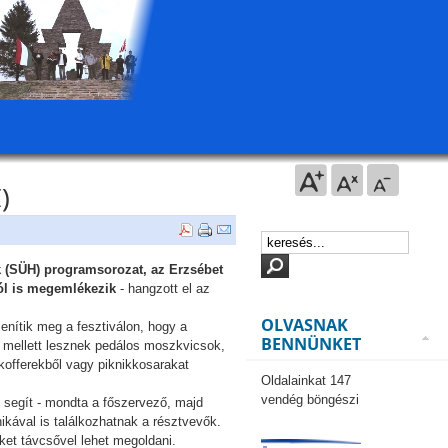
)
k (SÜH) programsorozat, az Erzsébet
ról is megemlékezik
- hangzott el az
OLVASNAK
enítik meg a fesztiválon, hogy a
BENNÜNKET
 mellett lesznek pedálos moszkvicsok,
s kofferekből vagy piknikkosarakat
Oldalainkat 147
vendég böngészi
t segít - mondta a főszervező, majd
nikával is találkozhatnak a résztvevők.
eket távcsővel lehet megoldani.