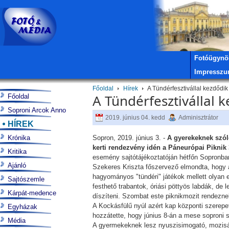
Fotóügynö
Impressz
Főoldal
Hírek
A Tündérfesztivállal kezdődi
A Tündérfesztivállal 
Főoldal
Soproni Arcok Anno
2019. június 04. kedd
Adminisztrátor
HÍREK
Krónika
Sopron, 2019. június 3. -
A gyerekeknek szól
kerti rendezvény idén a Páneurópai Piknik 
Kritika
esemény sajtótájékoztatóján hétfőn Sopronba
Ajánló
Szekeres Kriszta főszervező elmondta, hogy a
hagyományos "tündéri" játékok mellett olyan
Sajtószemle
festhető trabantok, óriási pöttyös labdák, de 
Kárpát-medence
díszíteni. Szombat este piknikmozit rendeznek
A Kockásfülű nyúl azért kap központi szerepet
Egyházak
hozzátette, hogy június 8-án a mese soproni sz
Média
A gyermekeknek lesz nyuszisimogató, mozisátor