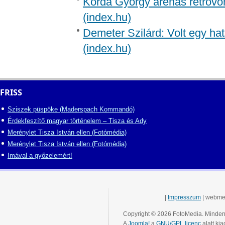
Korda György arénás retróvon
(index.hu)
Demeter Szilárd: Volt egy ha
(index.hu)
FRISS
Sziszek püspöke (Maderspach Kommandó)
Érdekfeszítő magyar történelem – Tisza és Ady
Merénylet Tisza István ellen (Fotómédia)
Merénylet Tisza István ellen (Fotómédia)
Imával a győzelemért!
|
Impresszum
| webme
Copyright © 2026 FotoMedia. Minden 
A
Joomla!
a
GNU/GPL licenc
alatt kia