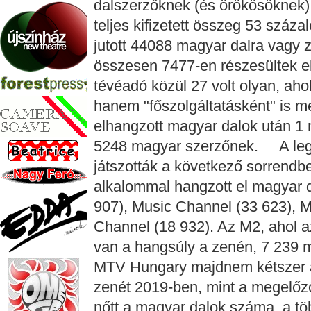
dalszerzőknek (és örökösöknek)
teljes kifizetett összeg 53 százal
jutott 44088 magyar dalra vagy
összesen 7477-en részesültek e
tévéadó közül 27 volt olyan, aho
hanem "főszolgáltatásként" is me
elhangzott magyar dalok után 1 mi
5248 magyar szerzőnek. A legt
játszották a következő sorrendb
alkalommal hangzott el magyar d
907), Music Channel (33 623), 
Channel (18 932). Az M2, ahol a
van a hangsúly a zenén, 7 239 ma
MTV Hungary majdnem kétszer a
zenét 2019-ben, mint a megelőz
nőtt a magyar dalok száma, a töb