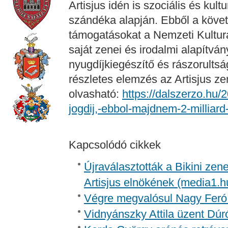
Artisjus idén is szociális és kultu
szándéka alapján. Ebből a követ
támogatásokat a Nemzeti Kulturáli
saját zenei és irodalmi alapítvá
nyugdíjkiegészítő és rászorult
részletes elemzés az Artisjus ze
olvasható:
https://dalszerzo.hu/2
jogdij,-ebbol-majdnem-2-milliar
Kapcsolódó cikkek
Újraválasztották a Bikini zen
Artisjus elnökének (media1.h
Végre megvalósul Nagy Feró 
Vidnyánszky Attila üzent Dúr