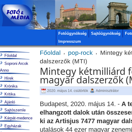
Fotóügynökség
Sajtóügynökség
Fot
Impresszum
Főoldal
pop-rock
Mintegy kétm
Főoldal
dalszerzők (MTI)
Soproni Arcok
Mintegy kétmilliárd f
Anno
magyar dalszerzők (
Hírek
Krónika
2020. május 14. csütörtök
Adminisztrátor
Kritika
Ajánló
Budapest, 2020. május 14. -
A t
Sajtószemle
elhangzott dalok után összesen 
Kárpát-medence
ki az Artisjus 7477 magyar da
Egyházak
utalások 44 ezer magyar zenemű 