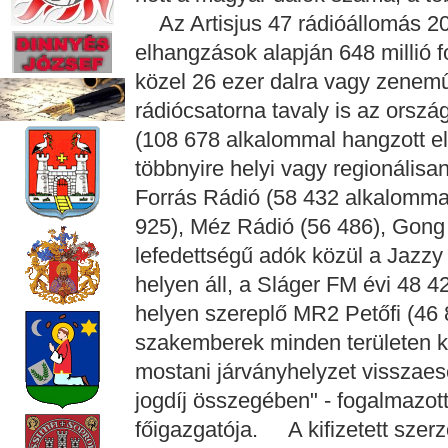
Az Artisjus 47 rádióállomás 201
elhangzások alapján 648 millió fo
közel 26 ezer dalra vagy zenemű
rádiócsatorna tavaly is az orsz
(108 678 alkalommal hangzott e
többnyire helyi vagy regionálisa
Forrás Rádió (58 432 alkalommal
925), Méz Rádió (56 486), Gong
lefedettségű adók közül a Jazzy
helyen áll, a Sláger FM évi 48 42
helyen szereplő MR2 Petőfi (46
szakemberek minden területen k
mostani járványhelyzet visszaesé
jogdíj összegében" - fogalmazott
főigazgatója. A kifizetett szerz