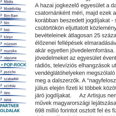
Média
A hazai jogkezelő egyesület a da
Modellvilág
csatornánként méri, majd ezek al
Bim-Bam
korábban beszedett jogdíjakat - 
film
csütörtökön eljuttatott közlemé
fotó
bevételeinek átlagosan 25 százal
könyv
élőzenei fellépések elmaradásáva
múzeum
akár egyetlen jövedelemforrása
muzsika
jövedelmeket az egyesület évente 
népzene
rádiós, televíziós elhangzások ut
POP-ROCK
vendéglátóhelyeken megszólaló é
pszicho
szabadtér
meg a dalszerzők. A "nagyfelosz
színház
július elején fizeti ki többek köz
tánc
járó jogdíjakat. Az Artisjus ne
tárlat
művek magyarországi lejátszásait
PARTNER
698 millió forintot osztott fel és f
OLDALAK