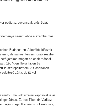
kkor pedig az ugyancsak erős Baját
r véleménye szerint ebbe a számba mást
ttesben Budapesten. A korábbi időszak
 lenni, de sajnos, terveim csak részben
vezhető játékos mögött én csak második
ban, 1967-ben Helsinkiben és
ott is szerepelhettem. A Casertában
elejtező zárta, de itt kell
ámított, ha volt érzelmi kapcsolat is az
inger János, Zsíros Tibor, dr. Vadászi
er idején megvolt a közös hullámhossz,