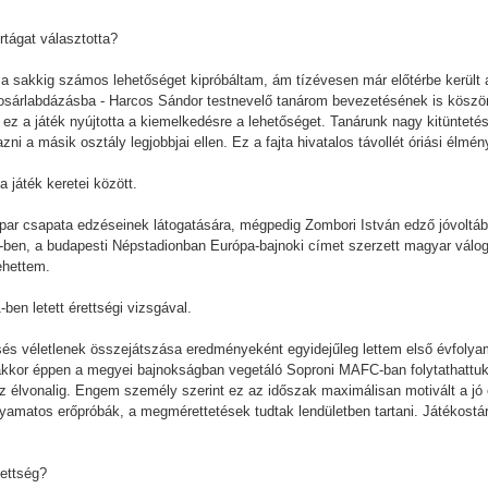
rtágat választotta?
l a sakkig számos lehetőséget kipróbáltam, ám tízévesen már előtérbe került
 kosárlabdázásba - Harcos Sándor testnevelő tanárom bevezetésének is köszö
ez a játék nyújtotta a kiemelkedésre a lehetőséget. Tanárunk nagy kitüntetése
ni a másik osztály legjobbjai ellen. Ez a fajta hivatalos távollét óriási élmé
 játék keretei között.
par csapata edzéseinek látogatására, mégpedig Zombori István edző jóvoltá
-ben, a budapesti Népstadionban Európa-bajnoki címet szerzett magyar válog
ehettem.
ben letett érettségi vizsgával.
csés véletlenek összejátszása eredményeként egyidejűleg lettem első évfoly
 akkor éppen a megyei bajnokságban vegetáló Soproni MAFC-ban folytathattuk
 élvonalig. Engem személy szerint ez az időszak maximálisan motivált a jó 
olyamatos erőpróbák, a megmérettetések tudtak lendületben tartani. Játékost
zettség?