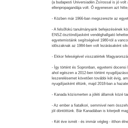
(a budapesti Universiadén Zsírossal is jó vol
ellenpropagandája volt. Ő egyenesen azt hitte
- Közben már 1966-ban megszerezte az egyet
- A felsőfokú tanulmányaink befejezésének k
ENSZ-ösztöndíjasként vendéghallgató lehettem
egyetemistáink segítségével 1980-tól a vanc
időszaknak az 1984-ben volt lezárásaként si
- Ekkor feleségével visszatértek Magyarorszá
- Így történt és Sopronban, egyetemi docensi
ahol egészen a 2012-ben történt nyugdíjazás
leszerelésemet követően további két évig, a
nyugdíjasként éltünk, majd 2018-ban a hazatel
- Kanada közismerten a jóléti államok közé ta
- Az ember a fiatalkori, semmivel nem összeh
jól döntöttünk. Bár Kanadában is kiterjedt ma
- Két éve ismét - és immár végleg - itthon él