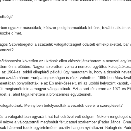
zettség?
özben egyszer másodikok, kétszer pedig harmadikok lettünk, további alkalma
büszke címet.
os Szövetségétől a századik válogatottságért odaítélt emlékplakettet, bá
sorozat?
dzőtáborozást követően az ukránok ellen először játszhattam a nemzeti együ
ettem én is előbbre. Nagyon szerettem volna a nemzeti együttes kulcsjátékosa
, az 1964-es, tokiói olimpiáról például úgy maradtam le, hogy a tizenkét ne
ekben azután három Európa-bajnokságon is részt vehettem: 1965-ben Moszkvá
rtában bonyolították le az Eb mérkőzéseit, mi az utóbbi helyszínt kaptuk, 
ült megismételnie a magyar válogatottnak. Ezt a sort részemre az 1971-es Eb-s
dét is, ahol tagja lehettem a bronzérmes együttesnek.
r válogatottnak. Mennyiben befolyásolták a vezetők cseréi a szerepléseit?
s a válogatottban egyaránt hat-hat edzővel volt dolgom. Nekem rengeteget sz
l nézve a válogatottnál megfordult féltucatnyi szakember (Páder János, Grem
sak háromról tudok egyértelműem pozitív hangon nyilatkozni. Balogh és Pád