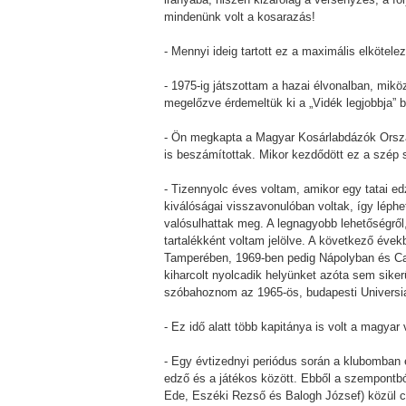
mindenünk volt a kosarazás!
- Mennyi ideig tartott ez a maximális elkötele
- 1975-ig játszottam a hazai élvonalban, mik
megelőzve érdemeltük ki a „Vidék legjobbja” 
- Ön megkapta a Magyar Kosárlabdázók Ország
is beszámítottak. Mikor kezdődött ez a szép 
- Tizennyolc éves voltam, amikor egy tatai e
kiválóságai visszavonulóban voltak, így léph
valósulhattak meg. A legnagyobb lehetőségről
tartalékként voltam jelölve. A következő év
Tamperében, 1969-ben pedig Nápolyban és Case
kiharcolt nyolcadik helyünket azóta sem siker
szóbahoznom az 1965-ös, budapesti Universia
- Ez idő alatt több kapitánya is volt a magya
- Egy évtizednyi periódus során a klubomban é
edző és a játékos között. Ebből a szempontbó
Ede, Eszéki Rezső és Balogh József) közül c