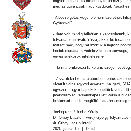
nagyon elegáns és eredményes teniszt játszik
még az ugyancsak nagy küzdőket, Nadalt és 
- A beszélgetés vége felé nem szeretnék kihag
Györggyel?
- Nem volt mindig felhőtlen a kapcsolatunk, 
folyamatosan rivalizálásra, akkor biztosan ne
maradt meg, hogy mi szórtuk a legtöbb pontot
labdák eladása, a védekezés hatékonysága, a 
egyes játékosok értékelésénél.
- Ha már emlékezünk, kérem, szóljon esetleges
- Visszatekintve az életemben fontos szerepet
sikerült volna egykori egyetemi hallgató, SM
egyszer magyar bajnokok lehettünk volna. Itt
játékosanyag versenyképes lett volna a buda
lelátóinkat mindig megtöltő, hozzánk mindig 
Jochapress / Jocha Károly
Dr. Orbay László: Tvordy György folyamatos ri
dr. Orbay László Interjú
2020. június 15. | 12:53