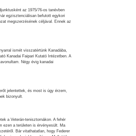
djunktusként az 1975/76-os tanévben
r egzisztenciálisan befutott egykori
kozat megszerzésének céljával. Ennek az
nyarral ismét visszatértünk Kanadába,
tó Kanadai Faipari Kutató Intézetben. A
zavonultam. Négy évig kanadai
őt jelentettek, és most is úgy érzem,
nek bizonyult.
k a Veterán-tenisztornákon. A fehér
 ezen a területen is érvényesült. Ma
etéről. Bár vitathatatlan, hogy Federer