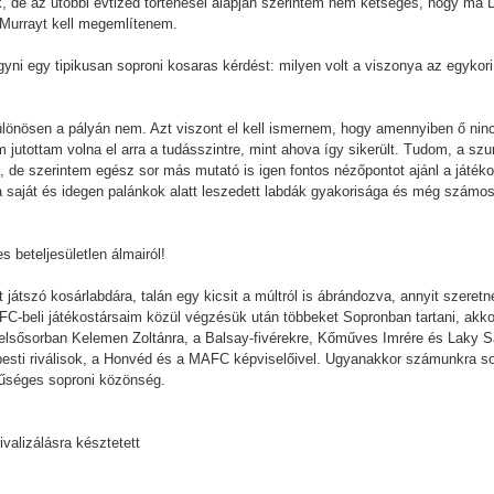
, de az utóbbi évtized történései alapján szerintem nem kétséges, hogy ma Dj
Murrayt kell megemlítenem.
yni egy tipikusan soproni kosaras kérdést: milyen volt a viszonya az egykori
különösen a pályán nem. Azt viszont el kell ismernem, hogy amennyiben ő ni
m jutottam volna el arra a tudásszintre, mint ahova így sikerült. Tudom, a s
, de szerintem egész sor más mutató is igen fontos nézőpontot ajánl a játé
saját és idegen palánkok alatt leszedett labdák gyakorisága és még számos m
 beteljesületlen álmairól!
 játszó kosárlabdára, talán egy kicsit a múltról is ábrándozva, annyit szere
AFC-beli játékostársaim közül végzésük után többeket Sopronban tartani, akko
 elsősorban Kelemen Zoltánra, a Balsay-fivérekre, Kőműves Imrére és Laky S
pesti riválisok, a Honvéd és a MAFC képviselőivel. Ugyanakkor számunkra so
hűséges soproni közönség.
valizálásra késztetett