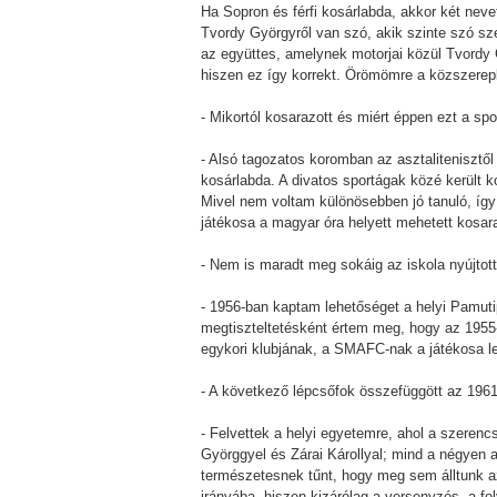
Ha Sopron és férfi kosárlabda, akkor két nevet
Tvordy Györgyről van szó, akik szinte szó sze
az együttes, amelynek motorjai közül Tvordy
hiszen ez így korrekt. Örömömre a közszerepl
- Mikortól kosarazott és miért éppen ezt a spo
- Alsó tagozatos koromban az asztalitenisztő
kosárlabda. A divatos sportágak közé került
Mivel nem voltam különösebben jó tanuló, így 
játékosa a magyar óra helyett mehetett kosaraz
- Nem is maradt meg sokáig az iskola nyújtotta
- 1956-ban kaptam lehetőséget a helyi Pamuti
megtiszteltetésként értem meg, hogy az 1955
egykori klubjának, a SMAFC-nak a játékosa l
- A következő lépcsőfok összefüggött az 1961-
- Felvettek a helyi egyetemre, ahol a szeren
Györggyel és Zárai Károllyal; mind a négyen
természetesnek tűnt, hogy meg sem álltunk az
irányába, hiszen kizárólag a versenyzés, a f