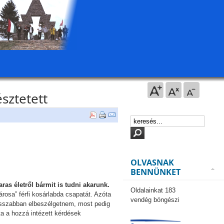
sztetett
OLVASNAK
BENNÜNKET
ras életről bármit is tudni akarunk.
Oldalainkat 183
rosa” férfi kosárlabda csapatát. Azóta
vendég böngészi
hosszabban elbeszélgetnem, most pedig
ta a hozzá intézett kérdések