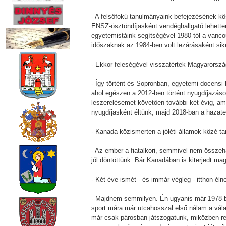
- A felsőfokú tanulmányaink befejezésének k
ENSZ-ösztöndíjasként vendéghallgató lehettem
egyetemistáink segítségével 1980-tól a vanc
időszaknak az 1984-ben volt lezárásaként si
- Ekkor feleségével visszatértek Magyarorszá
- Így történt és Sopronban, egyetemi docensi
ahol egészen a 2012-ben történt nyugdíjazás
leszerelésemet követően további két évig, a
nyugdíjasként éltünk, majd 2018-ban a hazatel
- Kanada közismerten a jóléti államok közé ta
- Az ember a fiatalkori, semmivel nem összeh
jól döntöttünk. Bár Kanadában is kiterjedt ma
- Két éve ismét - és immár végleg - itthon él
- Majdnem semmilyen. Én ugyanis már 1978-b
sport mára már utcahosszal első nálam a vála
már csak párosban játszogatunk, miközben ren