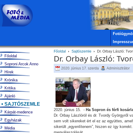
Fotóügynö
Impressz
Főoldal
Sajtószemle
Dr. Orbay László: Tvor
Dr. Orbay László: Tvor
Főoldal
Soproni Arcok Anno
2020. június 17. szerda
Adminisztrátor
Hírek
Krónika
Kritika
Ajánló
SAJTÓSZEMLE
2020. június 15. -
Ha Sopron és férfi kosárl
Kárpát-medence
Dr. Orbay Lászlóról és dr. Tvordy Györgyről v
Egyházak
sem volt sikereket ért el ez az együttes, a
sikerült „egyenlítenem”, hiszen ez így korre
Média
megválaszolását.