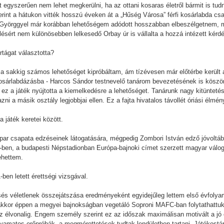
 egyszerűen nem lehet megkerülni, ha az ottani kosaras életről bármit is tudn
rint a hátukon vitték hosszú éveken át a „Hűség Városa” férfi kosárlabda csap
 Györggyel már korábban lehetőségem adódott hosszabban elbeszélgetnem, mo
ésért nem különösebben lelkesedő Orbay úr is vállalta a hozzá intézett kér
rtágat választotta?
l a sakkig számos lehetőséget kipróbáltam, ám tízévesen már előtérbe került
 kosárlabdázásba - Harcos Sándor testnevelő tanárom bevezetésének is köszö
ez a játék nyújtotta a kiemelkedésre a lehetőséget. Tanárunk nagy kitüntetése
ni a másik osztály legjobbjai ellen. Ez a fajta hivatalos távollét óriási élmé
 játék keretei között.
par csapata edzéseinek látogatására, mégpedig Zombori István edző jóvoltá
-ben, a budapesti Népstadionban Európa-bajnoki címet szerzett magyar válog
ehettem.
ben letett érettségi vizsgával.
csés véletlenek összejátszása eredményeként egyidejűleg lettem első évfoly
 akkor éppen a megyei bajnokságban vegetáló Soproni MAFC-ban folytathattuk
 élvonalig. Engem személy szerint ez az időszak maximálisan motivált a jó 
olyamatos erőpróbák, a megmérettetések tudtak lendületben tartani. Játékost