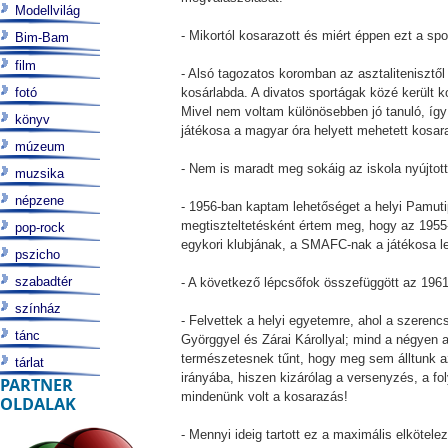
Modellvilág
- Mikortól kosarazott és miért éppen ezt a spo
Bim-Bam
film
- Alsó tagozatos koromban az asztalitenisztő
fotó
kosárlabda. A divatos sportágak közé került
Mivel nem voltam különösebben jó tanuló, így 
könyv
játékosa a magyar óra helyett mehetett kosaraz
múzeum
- Nem is maradt meg sokáig az iskola nyújtotta
muzsika
népzene
- 1956-ban kaptam lehetőséget a helyi Pamuti
megtiszteltetésként értem meg, hogy az 1955
pop-rock
egykori klubjának, a SMAFC-nak a játékosa l
pszicho
szabadtér
- A következő lépcsőfok összefüggött az 1961-
színház
- Felvettek a helyi egyetemre, ahol a szeren
tánc
Györggyel és Zárai Károllyal; mind a négyen
természetesnek tűnt, hogy meg sem álltunk az
tárlat
irányába, hiszen kizárólag a versenyzés, a f
PARTNER
mindenünk volt a kosarazás!
OLDALAK
- Mennyi ideig tartott ez a maximális elkötele