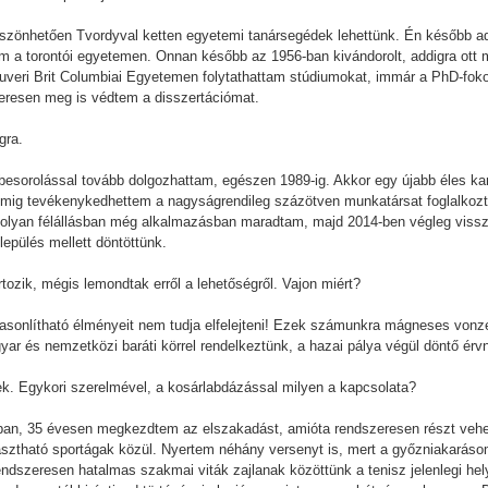
öszönhetően Tvordyval ketten egyetemi tanársegédek lehettünk. Én később a
 a torontói egyetemen. Onnan később az 1956-ban kivándorolt, addigra ott má
ouveri Brit Columbiai Egyetemen folytathattam stúdiumokat, immár a PhD-fo
keresen meg is védtem a disszertációmat.
gra.
 besorolással tovább dolgozhattam, egészen 1989-ig. Akkor egy újabb éles ka
omig tevékenykedhettem a nagyságrendileg százötven munkatársat foglalkozta
molyan félállásban még alkalmazásban maradtam, majd 2014-ben végleg viss
epülés mellett döntöttünk.
rtozik, mégis lemondtak erről a lehetőségről. Vajon miért?
asonlítható élményeit nem tudja elfelejteni! Ezek számunkra mágneses vonzer
gyar és nemzetközi baráti körrel rendelkeztünk, a hazai pálya végül döntő érv
nek. Egykori szerelmével, a kosárlabdázással milyen a kapcsolata?
an, 35 évesen megkezdtem az elszakadást, amióta rendszeresen részt vehete
sztható sportágak közül. Nyertem néhány versenyt is, mert a győzniakarásom
dszeresen hatalmas szakmai viták zajlanak közöttünk a tenisz jelenlegi helyz