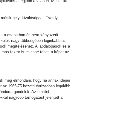
okovics a legjobb a világon. Mellettük
 másik helyi kiválósággal, Tvordy
ncs a csapatban és nem kényszerit
zurkolók nagy többségében leginkább az
kosok megítéléséhez. A labdalopások és a
ás faktor is teljessé teheti a képet az
tnék még elmondani, hogy ha annak idején
r az 1965-75 közötti évtizedben legalább
ándorra gondolok. Az említett
kkal nagyobb támogatást jelentett a