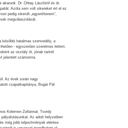
i akarunk. Dr. Orbay Lászlóról és dr.
atát. Azóta sem volt sikereket ért el ez
st pedig sikerült „egyenlítenem”,
dések megválaszolását.
 a későbbi hatalmas szenvedély, a
nhetően - egyszerűen szerelmes lettem.
ként az osztály öt, jónak tartott
nyt jelentett számomra.
ból. Az évek során nagy
atott csapatkapitánya, Bogár Pál
amos Kelemen Zoltánnal, Tvordy
 pályafutásunkat. Az adott helyzetben
és még jobb teljesítmények elérése
ársaimról is ugyanazt mondhatom el: