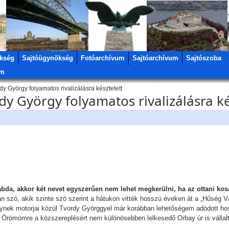
kség
Sajtóügynökség
Fotóarchívum
Sajtóarchívum
Sajtószoba
um
dy György folyamatos rivalizálásra késztetett
dy György folyamatos rivalizálásra ké
abda, akkor két nevet egyszerűen nem lehet megkerülni, ha az ottani kosa
an szó, akik szinte szó szerint a hátukon vitték hosszú éveken át a „Hűség Vá
melynek motorjai közül Tvordy Györggyel már korábban lehetőségem adódott 
kt. Örömömre a közszereplésért nem különösebben lelkesedő Orbay úr is vállal