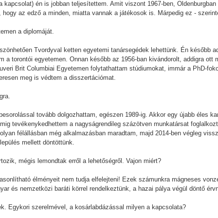
t a kapcsolat) én is jobban teljesítettem. Amit viszont 1967-ben, Oldenburgb
, hogy az edző a minden, miatta vannak a játékosok is. Márpedig ez - szerint
emen a diplomáját.
öszönhetően Tvordyval ketten egyetemi tanársegédek lehettünk. Én később a
 a torontói egyetemen. Onnan később az 1956-ban kivándorolt, addigra ott má
ouveri Brit Columbiai Egyetemen folytathattam stúdiumokat, immár a PhD-fo
keresen meg is védtem a disszertációmat.
gra.
 besorolással tovább dolgozhattam, egészen 1989-ig. Akkor egy újabb éles ka
omig tevékenykedhettem a nagyságrendileg százötven munkatársat foglalkozta
molyan félállásban még alkalmazásban maradtam, majd 2014-ben végleg viss
epülés mellett döntöttünk.
rtozik, mégis lemondtak erről a lehetőségről. Vajon miért?
asonlítható élményeit nem tudja elfelejteni! Ezek számunkra mágneses vonzer
gyar és nemzetközi baráti körrel rendelkeztünk, a hazai pálya végül döntő érv
nek. Egykori szerelmével, a kosárlabdázással milyen a kapcsolata?