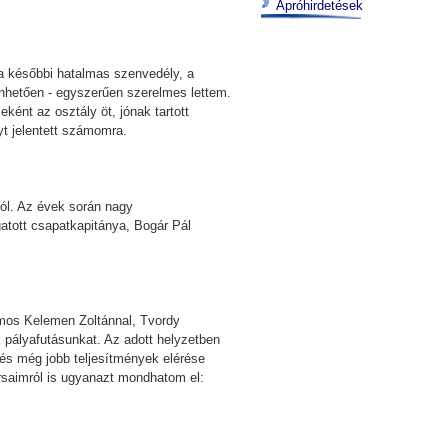
Apróhirdetések
 a későbbi hatalmas szenvedély, a
nhetően - egyszerűen szerelmes lettem.
ként az osztály öt, jónak tartott
nyt jelentett számomra.
ból. Az évek során nagy
atott csapatkapitánya, Bogár Pál
amos Kelemen Zoltánnal, Tvordy
 pályafutásunkat. Az adott helyzetben
és még jobb teljesítmények elérése
ársaimról is ugyanazt mondhatom el: