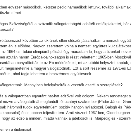
özben egyszer másodikok, kétszer pedig harmadikok lettünk, további alkalma
büszke címet.
os Szövetségétől a századik válogatottságért odaítélt emlékplakettet, bá
sorozat?
dzőtáborozást követően az ukránok ellen először játszhattam a nemzeti együ
ettem én is előbbre. Nagyon szerettem volna a nemzeti együttes kulcsjátékosa
, az 1964-es, tokiói olimpiáról például úgy maradtam le, hogy a tizenkét ne
ekben azután három Európa-bajnokságon is részt vehettem: 1965-ben Moszkvá
rtában bonyolították le az Eb mérkőzéseit, mi az utóbbi helyszínt kaptuk, 
ült megismételnie a magyar válogatottnak. Ezt a sort részemre az 1971-es Eb-s
dét is, ahol tagja lehettem a bronzérmes együttesnek.
r válogatottnak. Mennyiben befolyásolták a vezetők cseréi a szerepléseit?
s a válogatottban egyaránt hat-hat edzővel volt dolgom. Nekem rengeteget sz
l nézve a válogatottnál megfordult féltucatnyi szakember (Páder János, Grem
sak háromról tudok egyértelműem pozitív hangon nyilatkozni. Balogh és Pád
t a kapcsolat) én is jobban teljesítettem. Amit viszont 1967-ben, Oldenburgb
, hogy az edző a minden, miatta vannak a játékosok is. Márpedig ez - szerint
emen a diplomáját.