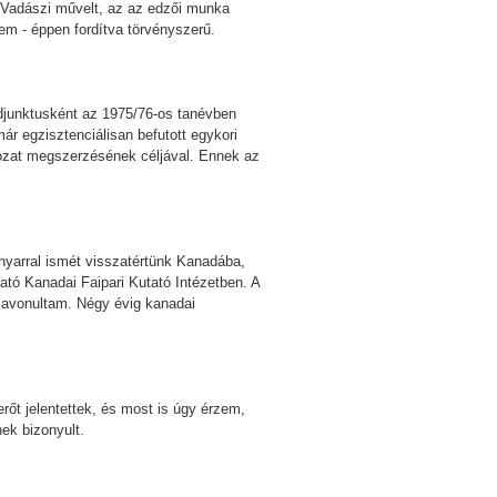
an Vadászi művelt, az az edzői munka
em - éppen fordítva törvényszerű.
djunktusként az 1975/76-os tanévben
r egzisztenciálisan befutott egykori
kozat megszerzésének céljával. Ennek az
nyarral ismét visszatértünk Kanadába,
tó Kanadai Faipari Kutató Intézetben. A
zavonultam. Négy évig kanadai
őt jelentettek, és most is úgy érzem,
nek bizonyult.