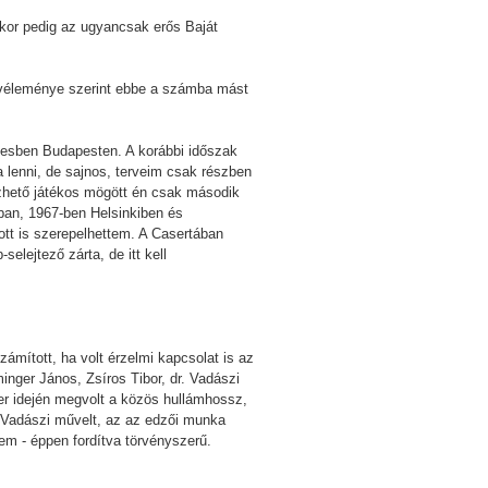
kkor pedig az ugyancsak erős Baját
r véleménye szerint ebbe a számba mást
ttesben Budapesten. A korábbi időszak
 lenni, de sajnos, terveim csak részben
vezhető játékos mögött én csak második
ban, 1967-ben Helsinkiben és
ott is szerepelhettem. A Casertában
elejtező zárta, de itt kell
ámított, ha volt érzelmi kapcsolat is az
inger János, Zsíros Tibor, dr. Vadászi
er idején megvolt a közös hullámhossz,
an Vadászi művelt, az az edzői munka
em - éppen fordítva törvényszerű.