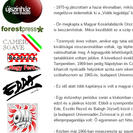
- 1975-ig játszottam a hazai élvonalban, mik
megelőzve érdemeltük ki a „Vidék legjobbja” 
- Ön megkapta a Magyar Kosárlabdázók Ország
is beszámítottak. Mikor kezdődött ez a szép 
- Tizennyolc éves voltam, amikor egy tatai e
kiválóságai visszavonulóban voltak, így léph
valósulhattak meg. A legnagyobb lehetőségről
tartalékként voltam jelölve. A következő év
Tamperében, 1969-ben pedig Nápolyban és Case
kiharcolt nyolcadik helyünket azóta sem siker
szóbahoznom az 1965-ös, budapesti Universia
- Ez idő alatt több kapitánya is volt a magya
- Egy évtizednyi periódus során a klubomban é
edző és a játékos között. Ebből a szempontbó
Ede, Eszéki Rezső és Balogh József) közül c
(a budapesti Universiadén Zsírossal is jó vol
ellenpropagandája volt. Ő egyenesen azt hitte
- Közben már 1966-ban megszerezte az egyet