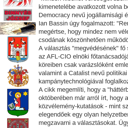
kimenetelébe avatkozott volna be
Democracy nevű jogállamisági érd
Ian Bassin úgy fogalmazott: "Re
megértse, hogy mindez nem vélet
csodának köszönhetően működöt
A választás "megvédésének" fő s
az AFL-CIO elnöki főtanácsadóját
köreiben csak varázslóként emle
valamint a Catalist nevű politikai 
kampánytechnológiával foglalkoz
A cikk megemlíti, hogy a "hátté
októberében már arról írt, hogy
közvélemény-kutatások - mint s
elegendőek egy olyan helyzetbe
megzavarni a választásokat. Úgy