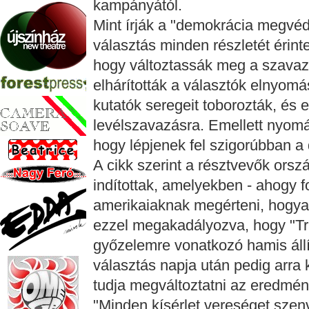
kampányától.
Mint írják a "demokrácia megvé
választás minden részletét érinte
hogy változtassák meg a szavazá
elhárították a választók elnyom
kutatók seregeit toborozták, és e
levélszavazásra. Emellett nyomá
hogy lépjenek fel szigorúbban a
A cikk szerint a résztvevők ors
indítottak, amelyekben - ahogy f
amerikaiaknak megérteni, hogya
ezzel megakadályozva, hogy "T
győzelemre vonatkozó hamis állí
választás napja után pedig arra
tudja megváltoztatni az eredmén
"Minden kísérlet vereséget szen