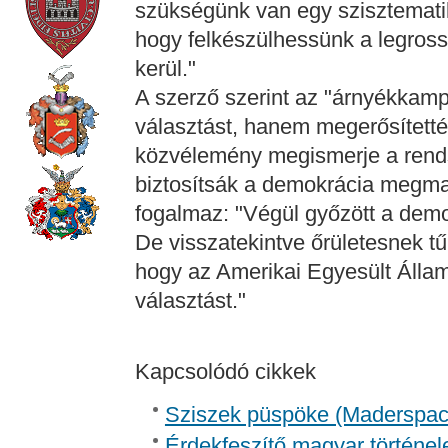
szükségünk van egy szisztematik
hogy felkészülhessünk a legross
kerül."
A szerző szerint az "árnyékkam
választást, hanem megerősítették
közvélemény megismerje a rends
biztosítsák a demokrácia megma
fogalmaz: "Végül győzött a demo
De visszatekintve őrületesnek tű
hogy az Amerikai Egyesült Álla
választást."
Kapcsolódó cikkek
Sziszek püspöke (Madersp
Érdekfeszítő magyar történel