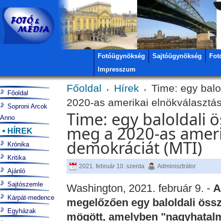
Fotóügynökség
Sajtóügynökség
Fot
Impresszum
Főoldal
Hírek
Time: egy balo
Főoldal
2020-as amerikai elnökválasztás
Soproni Arcok
Time: egy baloldali
Anno
meg a 2020-as amerik
HÍREK
demokráciát (MTI)
Krónika
Kritika
2021. február 10. szerda
Adminisztrátor
Ajánló
Sajtószemle
Washington, 2021. február 9. -
A
Kárpát-medence
megelőzően egy baloldali össz
Egyházak
mögött, amelyben "nagyhatal