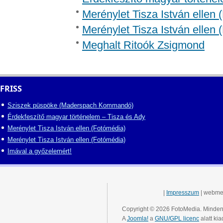
Merénylet Tisza István ellen 
Merénylet Tisza István ellen 
Meghalt Ritoók Zsigmond
FRISS
Sziszek püspöke (Maderspach Kommandó)
Érdekfeszítő magyar történelem – Tisza és Ady
Merénylet Tisza István ellen (Fotómédia)
Merénylet Tisza István ellen (Fotómédia)
Imával a győzelemért!
|
Impresszum
| webme
Copyright © 2026 FotoMedia. Minden 
A
Joomla!
a
GNU/GPL licenc
alatt kia