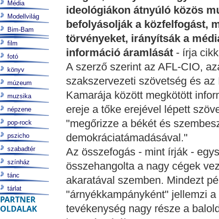
Média
ideológiákon átnyúló közös mu
Modellvilág
befolyásolják a közfelfogást, 
Bim-Bam
törvényeket, irányítsák a média
film
információ áramlását
- írja ci
fotó
A szerző szerint az AFL-CIO, a
könyv
szakszervezeti szövetség és az
múzeum
Kamarája között megkötött info
muzsika
ereje a tőke erejével lépett szöve
népzene
"megőrizze a békét és szembesz
pop-rock
demokráciatámadásával."
pszicho
szabadtér
Az összefogás - mint írják - egys
színház
összehangolta a nagy cégek vezé
tánc
akaratával szemben. Mindezt péld
tárlat
"árnyékkampányként" jellemzi a sz
PARTNER
tevékenység nagy része a balolda
OLDALAK