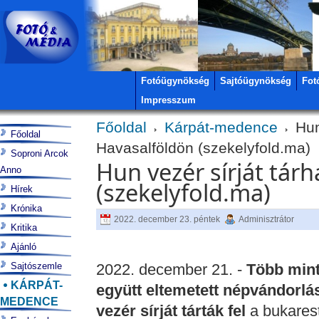
Fotóügynökség
Sajtóügynökség
Fot
Impresszum
Főoldal
Kárpát-medence
Hun 
Főoldal
Havasalföldön (szekelyfold.ma)
Soproni Arcok
Hun vezér sírját tárh
Anno
(szekelyfold.ma)
Hírek
Krónika
2022. december 23. péntek
Adminisztrátor
Kritika
Ajánló
Sajtószemle
2022. december 21. -
Több mint
KÁRPÁT-
együtt eltemetett népvándorlás
MEDENCE
vezér sírját tárták fel
a bukarest