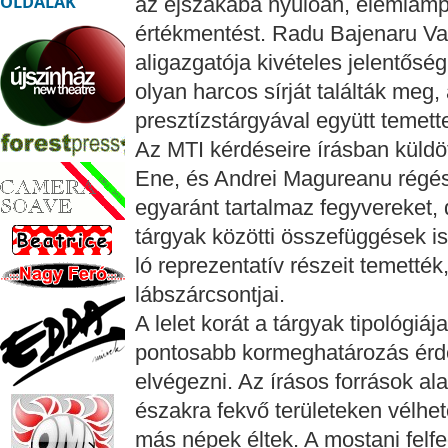
OLDALAK
az éjszakába nyúlóan, elemlámp
értékmentést. Radu Bajenaru Vas
aligazgatója kivételes jelentőség
olyan harcos sírját találták meg,
presztízstárgyával együtt temette
Az MTI kérdéseire írásban küldö
Ene, és Andrei Magureanu régésze
egyaránt tartalmaz fegyvereket, 
tárgyak közötti összefüggések is
ló reprezentatív részeit temették
lábszárcsontjai.
A lelet korát a tárgyak tipológiá
pontosabb kormeghatározás érde
elvégezni. Az írásos források a
északra fekvő területeken vélhet
más népek éltek. A mostani felfe