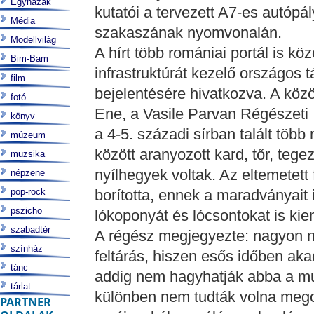
Egyházak
kutatói a tervezett A7-es autópál
Média
szakaszának nyomvonalán.
Modellvilág
A hírt több romániai portál is kö
Bim-Bam
infrastruktúrát kezelő országos 
film
bejelentésére hivatkozva. A közö
fotó
Ene, a Vasile Parvan Régészeti 
könyv
a 4-5. századi sírban talált több
múzeum
között aranyozott kard, tőr, tege
muzsika
nyílhegyek voltak. Az eltemetett
népzene
pop-rock
borította, ennek a maradványait i
pszicho
lókoponyát és lócsontokat is kie
szabadtér
A régész megjegyezte: nagyon ne
színház
feltárás, hiszen esős időben akad
tánc
addig nem hagyhatják abba a munk
tárlat
különben nem tudták volna megol
PARTNER