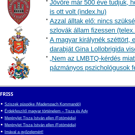
Jövőre már 500 éve tudjuk, h
is ott volt (index.hu)
Azzal álltak elő: nincs szüksé
szlovák állam fizessen (telex
A magyar királynék széttört, 
darabját Gina Lollobrigida vis
„Nem az LMBTQ-kérdés miatt i
pázmányos pszichológusok f
FRISS
Sziszek püspöke (Maderspach Kommandó)
Érdekfeszítő magyar történelem – Tisza és Ady
Merénylet Tisza István ellen (Fotómédia)
Merénylet Tisza István ellen (Fotómédia)
Imával a győzelemért!