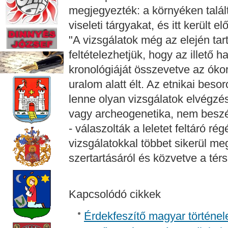
megjegyezték: a környéken talál
viseleti tárgyakat, és itt került el
"A vizsgálatok még az elején tar
feltételezhetjük, hogy az illető ha
kronológiáját összevetve az ókor
uralom alatt élt. Az etnikai bes
lenne olyan vizsgálatok elvégzés
vagy archeogenetika, nem beszél
- válaszolták a leletet feltáró r
vizsgálatokkal többet sikerül me
szertartásáról és közvetve a térsé
Kapcsolódó cikkek
Érdekfeszítő magyar történel