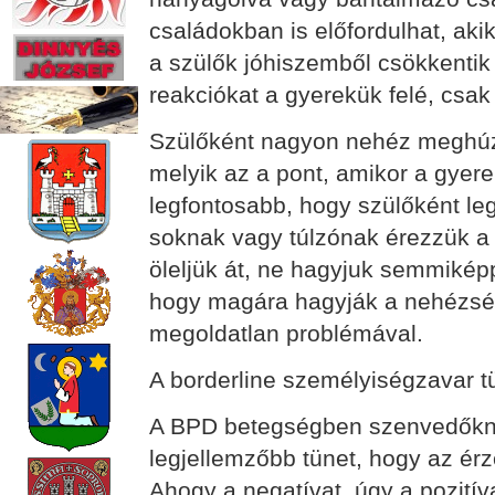
családokban is előfordulhat, ak
a szülők jóhiszemből csökkentik
reakciókat a gyerekük felé, csak 
Szülőként nagyon nehéz meghúzn
melyik az a pont, amikor a gyere
legfontosabb, hogy szülőként leg
soknak vagy túlzónak érezzük a r
öleljük át, ne hagyjuk semmiképp
hogy magára hagyják a nehézsé
megoldatlan problémával.
A borderline személyiségzavar t
A BPD betegségben szenvedőknél
legjellemzőbb tünet, hogy az ér
Ahogy a negatívat, úgy a pozitív