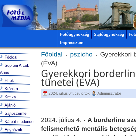
Fotóügynökség
Sajtóügynökség
Fot
Impresszum
Főoldal
pszicho
Gyerekkori b
Főoldal
(ÉVA)
Soproni Arcok
Gyerekkori borderli
Anno
tünetei (ÉVA)
Hírek
Krónika
2024. július 04. csütörtök
Adminisztrátor
Kritika
Ajánló
Sajtószemle
2024. július 4. -
A borderline s
Kárpát-medence
felismerhető mentális betegség
Egyházak