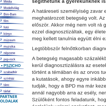
segíthetünk a gyerekünknek is
Média
Modellvilág
A határeseti személyiség zavar
Bim-Bam
meghatározott betegség volt. Az
film
először. Akkor még nem volt rá g
fotó
ezzel diagnosztizáltak, egy élete
könyv
meg kellett tanulnia együtt élni 
múzeum
muzsika
Legtöbbször felnőttkorban diagno
népzene
A betegség magasabb százalékban
pop-rock
kerül diagnosztizálásra az esete
PSZICHO
történt a témában és az orvos tu
szabadtér
a kutatások, ahogy egyre inkább
színház
tánc
tudják, hogy a BPD ma már kezel
tárlat
annál nagyobb arra az esély, ne
PARTNER
Szülőként fontos feladatunk, ho
OLDALAK