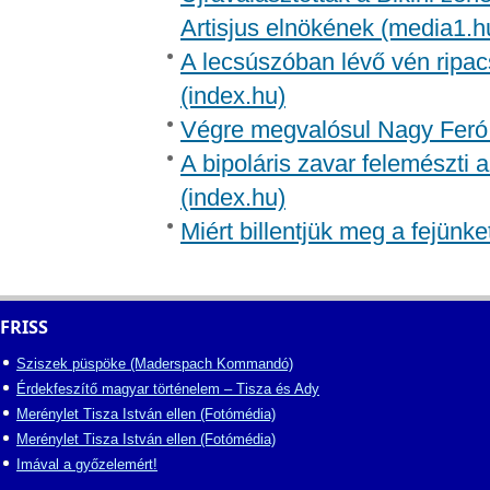
Artisjus elnökének (media1.h
A lecsúszóban lévő vén ripac
(index.hu)
Végre megvalósul Nagy Feró 
A bipoláris zavar felemészti a
(index.hu)
Miért billentjük meg a fejünk
FRISS
Sziszek püspöke (Maderspach Kommandó)
Érdekfeszítő magyar történelem – Tisza és Ady
Merénylet Tisza István ellen (Fotómédia)
Merénylet Tisza István ellen (Fotómédia)
Imával a győzelemért!