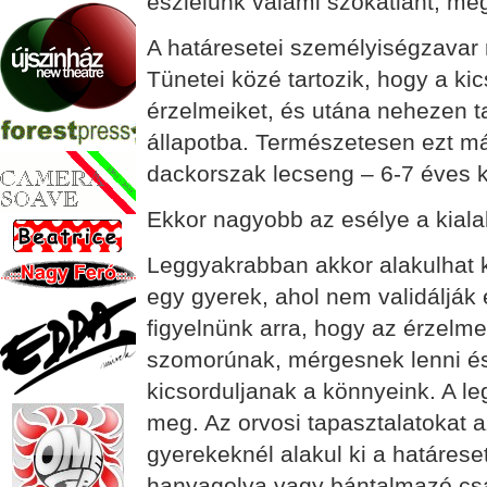
észlelünk valami szokatlant, meg
A határesetei személyiségzavar 
Tünetei közé tartozik, hogy a ki
érzelmeiket, és utána nehezen t
állapotba. Természetesen ezt má
dackorszak lecseng – 6-7 éves k
Ekkor nagyobb az esélye a kial
Leggyakrabban akkor alakulhat k
egy gyerek, ahol nem validálják 
figyelnünk arra, hogy az érzelm
szomorúnak, mérgesnek lenni és 
kicsorduljanak a könnyeink. A l
meg. Az orvosi tapasztalatokat a
gyerekeknél alakul ki a határese
hanyagolva vagy bántalmazó csa