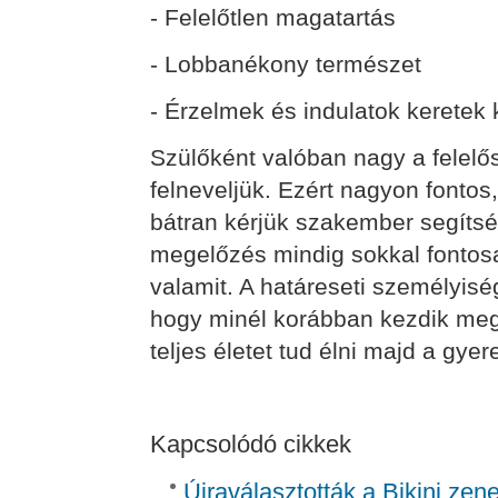
- Felelőtlen magatartás
- Lobbanékony természet
- Érzelmek és indulatok keretek 
Szülőként valóban nagy a felel
felneveljük. Ezért nagyon fontos
bátran kérjük szakember segítsé
megelőzés mindig sokkal fontos
valamit. A határeseti személyis
hogy minél korábban kezdik meg 
teljes életet tud élni majd a gye
Kapcsolódó cikkek
Újraválasztották a Bikini zen