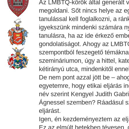
Az LMBTQ-körök által generált 
megoldani. Sőt nincs helye az egy
tanulással kell foglalkozni, a rá
igyekszünk mindenki számára nyit
tanulásra, ha az ide érkező embe
gondolatiságot. Ahogy az LMBT
szempontból feszegető témáknak 
szemináriumon, úgy a hittel, kat
kétirányú utca, mindenkitől enne
De nem pont azzal jött be – aho
egyetemre, hogy etikai eljárás i
név szerint Kengyel Judith Gabri
Ágnessel szemben? Ráadásul s
eljárást.
Igen, én kezdeményeztem az elj
Ez az elmúlt hetekben tévesen, 