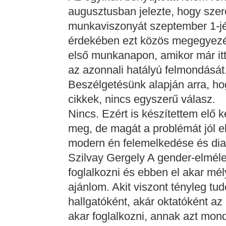
augusztusban jelezte, hogy sze
munkaviszonyát szeptember 1-jét
érdekében ezt közös megegyezés
első munkanapon, amikor már itt 
az azonnali hatályú felmondását.
Beszélgetésünk alapján arra, hog
cikkek, nincs egyszerű válasz.
Nincs. Ezért is készítettem elő 
meg, de magát a problémát jól e
modern én felemelkedése és dia
Szilvay Gergely A gender-elmélet
foglalkozni és ebben el akar mé
ajánlom. Akit viszont tényleg t
hallgatóként, akár oktatóként az
akar foglalkozni, annak azt mo