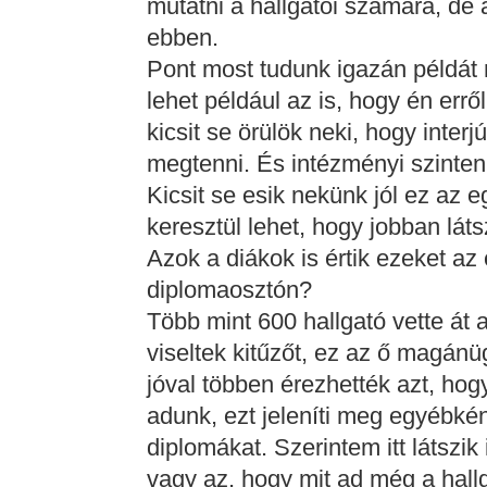
mutatni a hallgatói számára, de
ebben.
Pont most tudunk igazán példát
lehet például az is, hogy én errő
kicsit se örülök neki, hogy inter
megtenni. És intézményi szinten
Kicsit se esik nekünk jól ez az 
keresztül lehet, hogy jobban láts
Azok a diákok is értik ezeket az 
diplomaosztón?
Több mint 600 hallgató vette át 
viseltek kitűzőt, ez az ő magánü
jóval többen érezhették azt, hog
adunk, ezt jeleníti meg egyébkén
diplomákat. Szerintem itt látszi
vagy az, hogy mit ad még a hallga