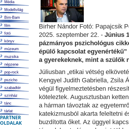
Média
Modellvilág
Bim-Bam
Birher Nándor Fotó: Papajcsik P
film
fotó
2025. szeptember 22. -
Június 
könyv
pázmányos pszichológus cikke
múzeum
épülő kapcsolat egyenértékű” 
muzsika
a gyerekeknek, mint a szülők 
népzene
Júliusban „etikai vétség elköveté
pop-rock
Kengyel Judith Gabriella, Zsila 
pszicho
végül figyelmeztetésben részesí
szabadtér
színház
köteleztek. Augusztusban kette
tánc
a hárman távoztak az egyetemről
tárlat
katekizmusból akarta feleltetni 
PARTNER
buzdította őket. Az üggyel kapc
OLDALAK