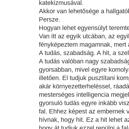
katekizmusával.
Akkor van lehetősége a hallgató
Persze.
Hogyan lehet egyensúlyt teremt
Van itt az egyik utcában, az egyik
fényképeztem magamnak, mert a
A tudás, szabadság. A hit, a sze
A tudás valóban nagy szabadság,
gyorsabban, mivel egyre komoly
illetően. El tudjuk pusztítani ko
akár környezetterheléssel, ráadás
mesterséges intelligencia megje
gyorsuló tudás egyre inkább vis
fal. Ehhez képest az embernek 
hívnak, hogy hit. Ez a hit lehet 
hogy át tudjuk ezzel repülni a fal