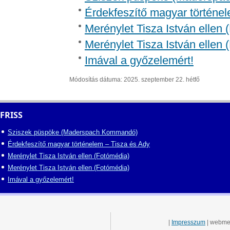
Érdekfeszítő magyar történel
Merénylet Tisza István ellen 
Merénylet Tisza István ellen 
Imával a győzelemért!
Módosítás dátuma: 2025. szeptember 22. hétfő
FRISS
Sziszek püspöke (Maderspach Kommandó)
Érdekfeszítő magyar történelem – Tisza és Ady
Merénylet Tisza István ellen (Fotómédia)
Merénylet Tisza István ellen (Fotómédia)
Imával a győzelemért!
|
Impresszum
| webme