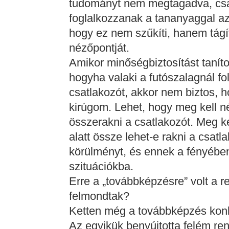
tudományt nem megtagadva, csak
foglalkozzanak a tananyaggal a
hogy ez nem szűkíti, hanem tágít
nézőpontját.
Amikor minőségbiztosítást tanít
hogyha valaki a futószalagnál f
csatlakozót, akkor nem biztos, 
kirúgom. Lehet, hogy meg kell n
összerakni a csatlakozót. Meg ke
alatt össze lehet-e rakni a csat
körülményt, és ennek a fényében
szituációkba.
Erre a „továbbképzésre” volt a r
felmondtak?
Ketten még a továbbképzés konk
Az egyikük benyújtotta felém re