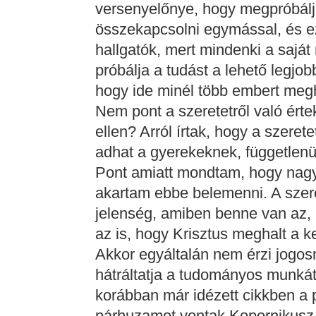
versenyelőnye, hogy megpróbálja
összekapcsolni egymással, és e
hallgatók, mert mindenki a saj
próbálja a tudást a lehető legjob
hogy ide minél több embert meg
Nem pont a szeretetről való értek
ellen? Arról írtak, hogy a szerete
adhat a gyerekeknek, függetlenü
Pont amiatt mondtam, hogy nagy
akartam ebbe belemenni. A szere
jelenség, amiben benne van az,
az is, hogy Krisztus meghalt a k
Akkor egyáltalán nem érzi jogosn
hátráltatja a tudományos munkát
korábban már idézett cikkben a
párhuzamot vontak Kopernikusz, 