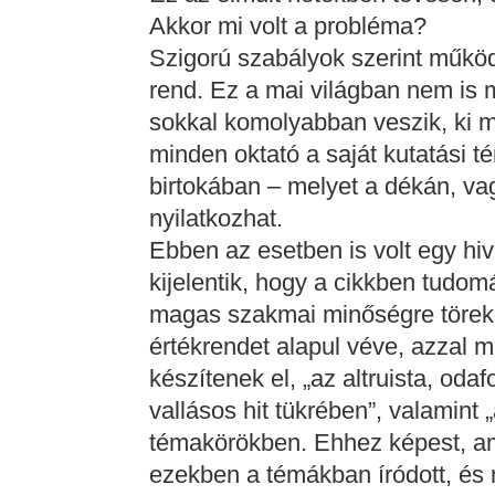
Akkor mi volt a probléma?
Szigorú szabályok szerint műk
rend. Ez a mai világban nem is
sokkal komolyabban veszik, ki m
minden oktató a saját kutatási t
birtokában – melyet a dékán, vag
nyilatkozhat.
Ebben az esetben is volt egy hi
kijelentik, hogy a cikkben tudo
magas szakmai minőségre töreke
értékrendet alapul véve, azzal 
készítenek el, „az altruista, od
vallásos hit tükrében”, valamint
témakörökben. Ehhez képest, am
ezekben a témákban íródott, és 