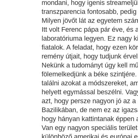
mondani, hogy igenis streameljü
transzparencia fontosabb, pedig 
Milyen jövőt lát az egyetem sz
Itt volt Ferenc pápa pár éve, é
laboratóriuma legyen. Ez nagy k
fiatalok. A feladat, hogy ezen kö
remény útjait, hogy tudjunk érvel
Nekünk a tudományt úgy kell mű
fölemelkedjünk a béke szintjére
találni azokat a módszereket, a
helyett egymással beszélni. Vag
azt, hogy persze nagyon jó az a 
Bazilikában, de nem ez az igazs
hogy hányan kattintanak éppen a
Van egy nagyon speciális terüle
különböző amerikai és európai 