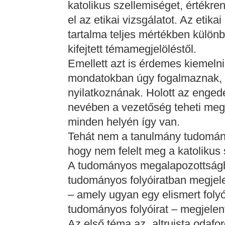
katolikus szellemiséget, értékrend
el az etikai vizsgálatot. Az etika
tartalma teljes mértékben külön
kifejtett témamegjelöléstől.
Emellett azt is érdemes kiemelni
mondatokban úgy fogalmaznak,
nyilatkoznának. Holott az enged
nevében a vezetőség teheti meg 
minden helyén így van.
Tehát nem a tanulmány tudomány
hogy nem felelt meg a katoliku
A tudományos megalapozottságb
tudományos folyóiratban megjel
– amely ugyan egy elismert fol
tudományos folyóirat – megjelen
Az első téma az „altruista odafo