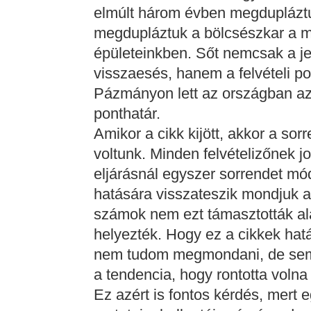
elmúlt három évben megduplázt
megdupláztuk a bölcsészkar a mé
épületeinkben. Sőt nemcsak a j
visszaesés, hanem a felvételi p
Pázmányon lett az országban az
ponthatár.
Amikor a cikk kijött, akkor a s
voltunk. Minden felvételizőnek j
eljárásnál egyszer sorrendet mó
hatására visszateszik mondjuk a
számok nem ezt támasztották al
helyezték. Hogy ez a cikkek hatá
nem tudom megmondani, de sem
a tendencia, hogy rontotta voln
Ez azért is fontos kérdés, mert