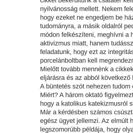
cikkel bekerültünk a csatatér ke
nyilvánosság mellett. Nekem fele
hogy ezeket ne engedjem be házon
tudományra, a másik oldalról pedi
módon felkészíteni, meghívni a 
aktivizmus miatt, hanem tudássz
feladatunk, hogy ezt az integrit
porcelánboltban kell megrendezn
Mielőtt tovább mennénk a cikkek 
eljárásra és az abból következő
A büntetés szót nehezen tudom 
Miért? A három oktató figyelmezt
hogy a katolikus katekizmusról 
Már a kérdésben számos csúszta
egész ügyet jellemzi. Az elmúl
legszomorúbb példája, hogy olya