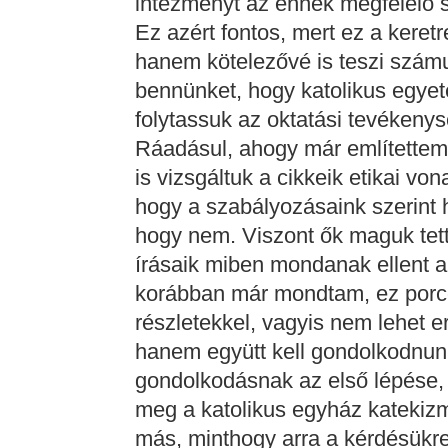
intézményt az ennek megfelelő 
Ez azért fontos, mert ez a keret
hanem kötelezővé is teszi szám
bennünket, hogy katolikus egyete
folytassuk az oktatási tevékenys
Ráadásul, ahogy már említettem,
is vizsgáltuk a cikkeik etikai v
hogy a szabályozásaink szerint h
hogy nem. Viszont ők maguk tett
írásaik miben mondanak ellent a
korábban már mondtam, ez porcel
részletekkel, vagyis nem lehet e
hanem együtt kell gondolkodnun
gondolkodásnak az első lépése, h
meg a katolikus egyház katekizmu
más, minthogy arra a kérdésükr