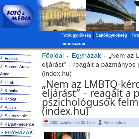
Fotóügynökség
Sajtóügynökség
Fot
Impresszum
Főoldal
Egyházak
„Nem az L
Főoldal
eljárást” – reagált a pázmányo
Soproni Arcok
(index.hu)
Anno
„Nem az LMBTQ-kérdé
Hírek
eljárást” – reagált 
Krónika
pszichológusok fel
Kritika
(index.hu)
Ajánló
Sajtószemle
2025. szeptember 22. hétfő
Adminisztrátor
Kárpát-medence
EGYHÁZAK