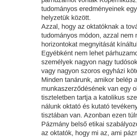
tudományos eredményeinek egyhá
helyzetük között.
Azzal, hogy az oktatóknak a tov
tudományos módon, azzal nem ny
horizontokat megnyitását kínáltuk
Egyébként nem lehet párhuzamot 
személyek nagyon nagy tudósok,
vagy nagyon szoros egyházi köt
Minden tanárunk, amikor belép 
munkaszerződésének van egy oly
tiszteletben tartja a katolikus s
nálunk oktató és kutató tevéken
tisztában van. Azonban ezen tú
Pázmány belső etikai szabályozó
az oktatók, hogy mi az, ami páz