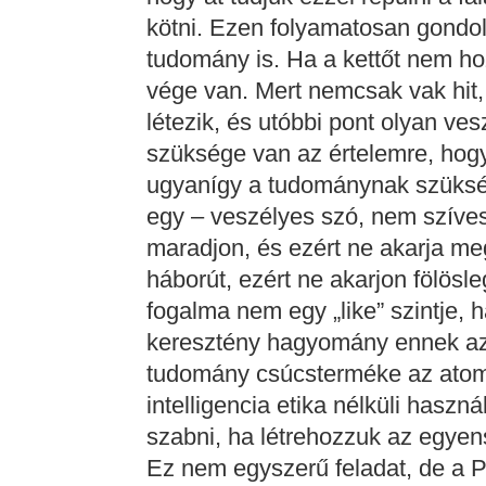
kötni. Ezen folyamatosan gondo
tudomány is. Ha a kettőt nem ho
vége van. Mert nemcsak vak hit
létezik, és utóbbi pont olyan ves
szüksége van az értelemre, hogy
ugyanígy a tudománynak szükség
egy – veszélyes szó, nem szíves
maradjon, és ezért ne akarja meg
háborút, ezért ne akarjon fölösle
fogalma nem egy „like” szintje, 
keresztény hagyomány ennek az 
tudomány csúcsterméke az ato
intelligencia etika nélküli hasz
szabni, ha létrehozzuk az egyens
Ez nem egyszerű feladat, de a