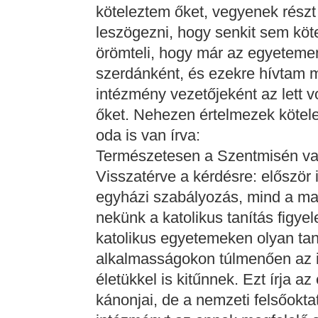
köteleztem őket, vegyenek részt
leszögezni, hogy senkit sem köt
örömteli, hogy már az egyeteme
szerdánként, és ezekre hívtam m
intézmény vezetőjeként az lett 
őket. Nehezen értelmezek kötel
oda is van írva:
Természetesen a Szentmisén val
Visszatérve a kérdésre: először
egyházi szabályozás, mind a ma
nekünk a katolikus tanítás figye
katolikus egyetemeken olyan tan
alkalmasságokon túlmenően az i
életükkel is kitűnnek. Ezt írja 
kánonjai, de a nemzeti felsőokta