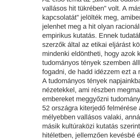
vallásos hit tükrében” volt. A m
kapcsolatát” jelölték meg, amib
jelenhet meg a hit olyan racionál
empirikus kutatás. Ennek tudatáb
szerzők által az etikai eljárást 
mindenki eldöntheti, hogy azok k
tudományos tények szemben állha
fogadni, de hadd idézzem ezt a ré
A tudományos tények napjainkba
nézetekkel, ami részben megmag
embereket meggyőzni tudományo
52 országra kiterjedő felmérése a
mélyebben vallásos valaki, ann
másik kultúraközi kutatás szerin
hitéletben, jellemzően kevésbé 