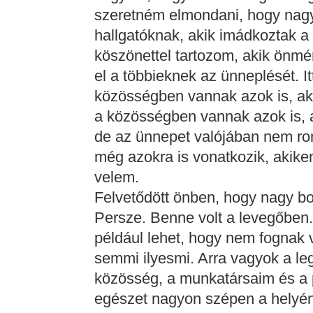
szeretném elmondani, hogy nagy
hallgatóknak, akik imádkoztak a 
köszönettel tartozom, akik önmé
el a többieknek az ünneplését. 
közösségben vannak azok is, a
a közösségben vannak azok is, 
de az ünnepet valójában nem ron
még azokra is vonatkozik, akiken 
velem.
Felvetődött önben, hogy nagy b
Persze. Benne volt a levegőben.
például lehet, hogy nem fognak 
semmi ilyesmi. Arra vagyok a le
közösség, a munkatársaim és a p
egészet nagyon szépen a helyén 