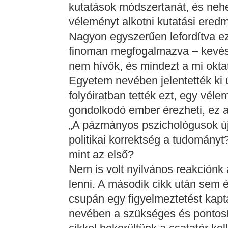
kutatások módszertanát, és ne
véleményt alkotni kutatási ered
Nagyon egyszerűen lefordítva ez
finoman megfogalmazva – kevésb
nem hívők, és mindezt a mi okta
Egyetem nevében jelentették ki 
folyóiratban tették ezt, egy vél
gondolkodó ember érezheti, ez a
„A pázmányos pszichológusok új 
politikai korrektség a tudományt
mint az első?
Nem is volt nyilvános reakciónk
lenni. A második cikk után sem 
csupán egy figyelmeztetést kap
nevében a szükséges és pontosít