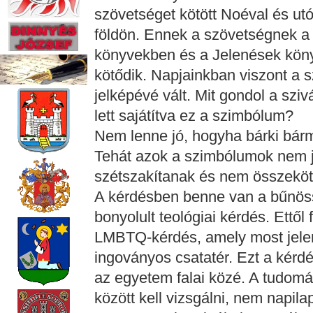
szövetséget kötött Noéval és utó
földön. Ennek a szövetségnek a j
könyvekben és a Jelenések köny
kötődik. Napjainkban viszont a
jelképévé vált. Mit gondol a szi
lett sajátítva ez a szimbólum?
Nem lenne jó, hogyha bárki bárm
Tehát azok a szimbólumok nem 
szétszakítanak és nem összeköt
A kérdésben benne van a bűnös
bonyolult teológiai kérdés. Ettől
LMBTQ-kérdés, amely most jele
ingoványos csatatér. Ezt a kérd
az egyetem falai közé. A tudom
között kell vizsgálni, nem napi