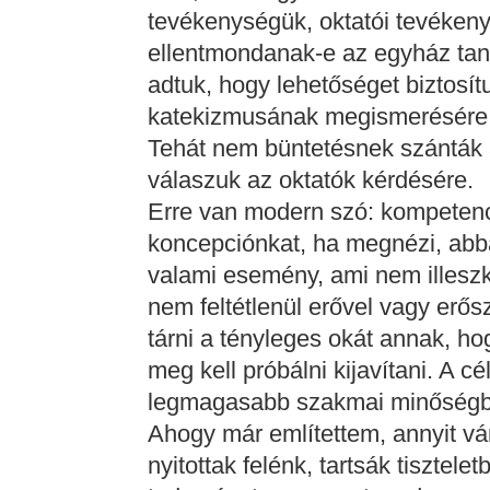
tevékenységük, oktatói tevékeny
ellentmondanak-e az egyház taní
adtuk, hogy lehetőséget biztosí
katekizmusának megismerésére
Tehát nem büntetésnek szánták a
válaszuk az oktatók kérdésére.
Erre van modern szó: kompetenci
koncepciónkat, ha megnézi, abb
valami esemény, ami nem illeszk
nem feltétlenül erővel vagy erősz
tárni a tényleges okát annak, ho
meg kell próbálni kijavítani. A c
legmagasabb szakmai minőségbe
Ahogy már említettem, annyit vár
nyitottak felénk, tartsák tisztele