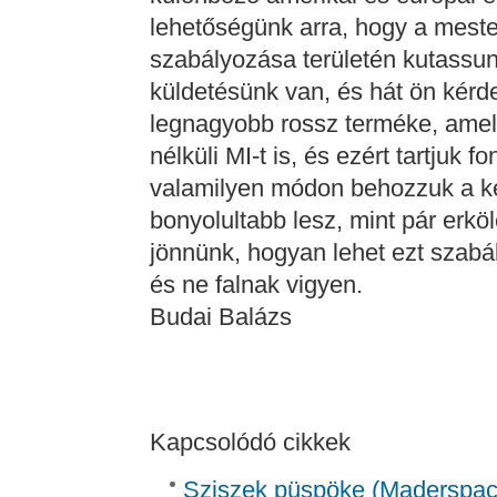
lehetőségünk arra, hogy a mester
szabályozása területén kutassun
küldetésünk van, és hát ön kér
legnagyobb rossz terméke, amell
nélküli MI-t is, és ezért tartjuk 
valamilyen módon behozzuk a ke
bonyolultabb lesz, mint pár erköl
jönnünk, hogyan lehet ezt szabá
és ne falnak vigyen.
Budai Balázs
Kapcsolódó cikkek
Sziszek püspöke (Madersp