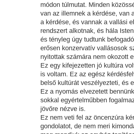
módon túlmutat. Minden közössé
van az illemnek a kérdése, van 
a kérdése, és vannak a vallási e
rendszert alkotnak, és hála Iste
és tényleg úgy tudtunk befogad
erősen konzervatív vallásosok 
nyitottak számára nem okozott e
Ez egy kifejezetten jó kultúra v
is voltam. Ez az egész kérdésfel
belső kultúrát veszélyezteti, és 
Ez a nyomás elvezetett bennün
sokkal egyértelműbben fogalmaz
jövőre nézve is.
Ez nem veti fel az öncenzúra k
gondolatot, de nem meri kimondan