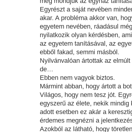
meg mondjuk az egyház tanítás
Egyrészt a saját nevében mindenki
akar. A probléma akkor van, ho
egyetem nevében, ráadásul még
nyilatkozik olyan kérdésben, am
az egyetem tanításával, az egye
ebből fakad, semmi másból.
Nyilvánvalóan ártottak az elmú
de…
Ebben nem vagyok biztos.
Mármint abban, hogy ártott a b
Világos, hogy nem tesz jót. Egyr
egyszerű az élete, nekik mindig ki
adott esetben ez akár a keresztig
érdemes megnézni a jelentkezés
Azokból az látható, hogy töretl