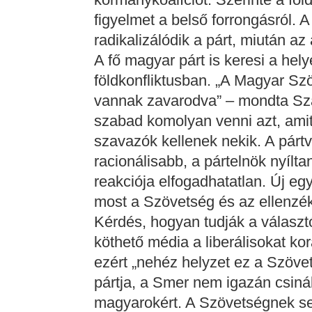
figyelmet a belső forrongásról. 
radikalizálódik a párt, miután az 
A fő magyar párt is keresi a helyé
földkonfliktusban. „A Magyar Sz
vannak zavarodva” – mondta Szal
szabad komolyan venni azt, amit
szavazók kellenek nekik. A párt
racionálisabb, a pártelnök nyílt
reakciója elfogadhatatlan. Új e
most a Szövetség és az ellenzék
Kérdés, hogyan tudják a választó
köthető média a liberálisokat kor
ezért „nehéz helyzet ez a Szöve
pártja, a Smer nem igazán csinál
magyarokért. A Szövetségnek s