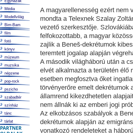
Egyházak
A magyarellenesség ezért nem vá
Média
Modellvilág
mondta a Telexnek Szalay Zoltán
Bim-Bam
vezető szerkesztője. Szlovákiáb
film
felfokozottabb, a magyar közöss
fotó
zajlik a Beneš-dekrétumok kibes
könyv
teremtett jogalap alapján végreha
múzeum
A második világháború után a cs
muzsika
elvét alkalmazta a területén él
népzene
esetben megfosztva őket ingatlanj
pop-rock
törvényerőre emelt dekrétumok a
pszicho
államrend kikezdhetetlen alapjai
szabadtér
nem állnák ki az emberi jogi prób
színház
Az elkobzásos szabályok a Bene
tánc
dekrétumok alapján az emigráns
tárlat
PARTNER
vonatkozó rendeleteket a hábor