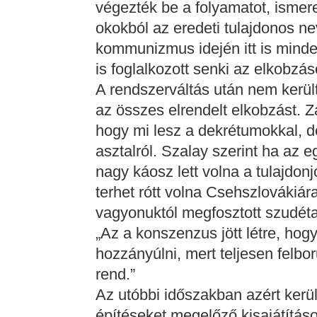
végezték be a folyamatot, ismere
okokból az eredeti tulajdonos ne
kommunizmus idején itt is minden
is foglalkozott senki az elkobzás
A rendszerváltás után nem kerül
az összes elrendelt elkobzást. Zaj
hogy mi lesz a dekrétumokkal, de
asztalról. Szalay szerint ha az e
nagy káosz lett volna a tulajdon
terhet rótt volna Csehszlovákiá
vagyonuktól megfosztott szudéta
„Az a konszenzus jött létre, h
hozzányúlni, mert teljesen felbo
rend.”
Az utóbbi időszakban azért kerül
építéseket megelőző kisajátítás