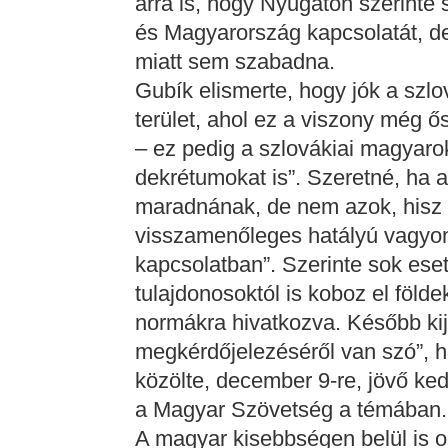
arra is, hogy Nyugaton szerinte
és Magyarország kapcsolatát, d
miatt sem szabadna.
Gubík elismerte, hogy jók a szl
terület, ahol ez a viszony még ő
– ez pedig a szlovákiai magyarok
dekrétumokat is”. Szeretné, ha
maradnának, de nem azok, hisz 
visszamenőleges hatályú vagyone
kapcsolatban”. Szerinte sok es
tulajdonosoktól is koboz el föld
normákra hivatkozva. Később kij
megkérdőjelezéséről van szó”, 
közölte, december 9-re, jövő ke
a Magyar Szövetség a témában.
A magyar kisebbségen belül is o