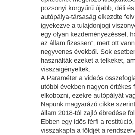
pozsonyi körgyűrű újabb, déli és 
autópálya-társaság elkezdte felvá
igyekezve a tulajdonjogi viszony
egy olyan kezdeményezéssel, hog
az állam fizessen”, mert ott van
negyvenes évekből. Sok esetben
használták ezeket a telkeket, am
visszaigényeltek.
A Paraméter a videós összefogla
utóbbi években nagyon értékes fö
elkobozni, ezekre autópályát vag
Napunk magyarázó cikke szerint
állam 2018-tól zajló ébredése föl
Ebben egy idős férfi a restitúció
visszakapta a földjét a rendszerv