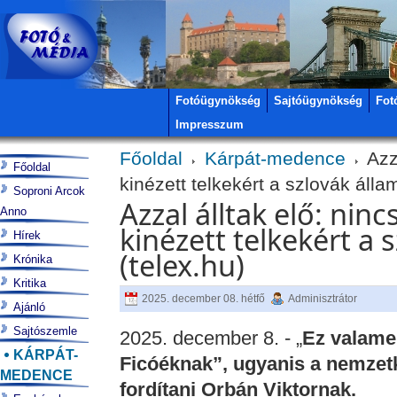
Fotóügynökség
Sajtóügynökség
Fot
Impresszum
Főoldal
Kárpát-medence
Azza
Főoldal
kinézett telkekért a szlovák álla
Soproni Arcok
Azzal álltak elő: nin
Anno
kinézett telkekért a 
Hírek
(telex.hu)
Krónika
Kritika
2025. december 08. hétfő
Adminisztrátor
Ajánló
Sajtószemle
2025. december 8. - „
Ez valame
KÁRPÁT-
Ficóéknak”, ugyanis a nemzetk
MEDENCE
fordítani Orbán Viktornak.