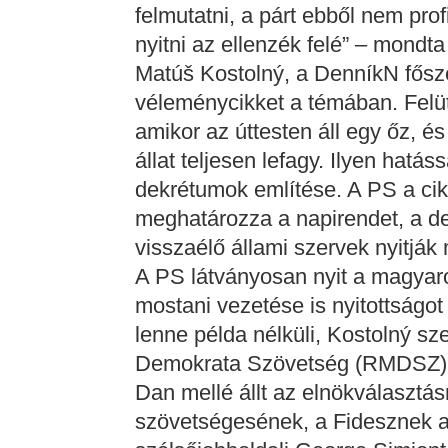
felmutatni, a párt ebből nem prof
nyitni az ellenzék felé” – mondta
Matúš Kostolný, a DenníkN fősze
véleménycikket a témában. Felüt
amikor az úttesten áll egy őz, és
állat teljesen lefagy. Ilyen hatás
dekrétumok említése. A PS a cik
meghatározza a napirendet, a d
visszaélő állami szervek nyitják
A PS látványosan nyit a magyar
mostani vezetése is nyitottságo
lenne példa nélküli, Kostolný 
Demokrata Szövetség (RMDSZ) a
Dan mellé állt az elnökválasztá
szövetségesének, a Fidesznek a 