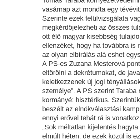
Tomáš Taraba környezetvédelmi 
vasárnap azt mondta egy tévévit
Szerinte ezek felülvizsgálata v
megkérdőjelezheti az összes tul
ott élő magyar kisebbség tulajdo
ellenzéket, hogy ha továbbra is
az olyan elbírálás alá eshet egy
A PS-es Zuzana Mesterová pontos
eltörölni a dekrétumokat, de jav
keletkezzenek új jogi tényálláso
személye”. A PS szerint Taraba r
kormányé: hisztérikus. Szerintük
beszélt az elnökválasztási kamp
ennyi erővel tehát rá is vonatko
„Sok méltatlan kijelentés hagyta 
elmúlt héten, de ezek közül is ez