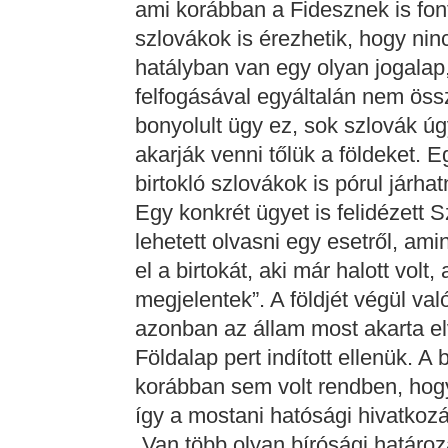
ami korábban a Fidesznek is fon
szlovákok is érezhetik, hogy nin
hatályban van egy olyan jogalap,
felfogásával egyáltalán nem öss
bonyolult ügy ez, sok szlovák ú
akarják venni tőlük a földeket. 
birtokló szlovákok is pórul járhat
Egy konkrét ügyet is felidézett 
lehetett olvasni egy esetről, am
el a birtokát, aki már halott vol
megjelentek”. A földjét végül va
azonban az állam most akarta el
Földalap pert indított ellenük. 
korábban sem volt rendben, hogy 
így a mostani hatósági hivatkozá
„Van több olyan bírósági határo