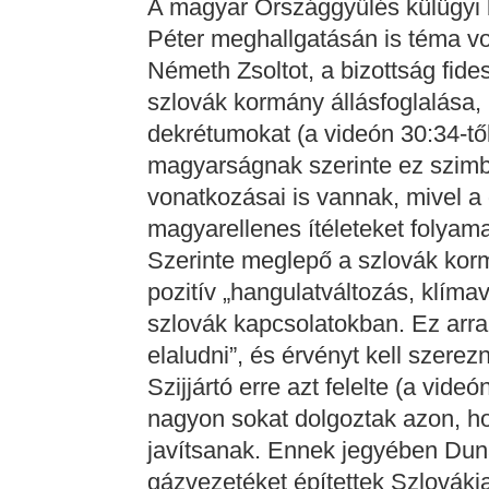
A magyar Országgyűlés külügyi bi
Péter meghallgatásán is téma volt
Németh Zsoltot, a bizottság fid
szlovák kormány állásfoglalása,
dekrétumokat (a videón 30:34-től
magyarságnak szerinte ez szimb
vonatkozásai is vannak, mivel a
magyarellenes ítéleteket folyam
Szerinte meglepő a szlovák kor
pozitív „hangulatváltozás, klíma
szlovák kapcsolatokban. Ez arra
elaludni”, és érvényt kell szere
Szijjártó erre azt felelte (a vide
nagyon sokat dolgoztak azon, ho
javítsanak. Ennek jegyében Duna-
gázvezetéket építettek Szlováki