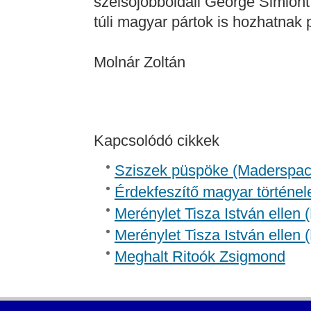
szélsőjobboldali George Simiont
túli magyar pártok is hozhatnak 
Molnár Zoltán
Kapcsolódó cikkek
Sziszek püspöke (Madersp
Érdekfeszítő magyar történel
Merénylet Tisza István ellen 
Merénylet Tisza István ellen 
Meghalt Ritoók Zsigmond