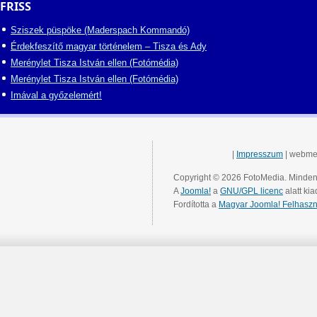
FRISS
Sziszek püspöke (Maderspach Kommandó)
Érdekfeszítő magyar történelem – Tisza és Ady
Merénylet Tisza István ellen (Fotómédia)
Merénylet Tisza István ellen (Fotómédia)
Imával a győzelemért!
|
Impresszum
| webme
Copyright © 2026 FotoMedia. Minden 
A
Joomla!
a
GNU/GPL licenc
alatt kia
Fordította a
Magyar Joomla! Felhaszn