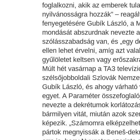
foglalkozni, akik az emberek tula
nyilvánosságra hozzák” – reagál
fenyegetésére Gubík László, a 
mondását abszurdnak nevezte a l
szólásszabadság van, és „egy d
ellen lehet érvelni, amíg azt vala
gyűlöletet keltsen vagy erőszakr
Múlt hét vasárnap a TA3 televízió
szélsőjobboldali Szlovák Nemze
Gubík László, és ahogy várható 
egyet. A Paraméter összefoglaló
nevezte a dekrétumok korlátozás
bármilyen vitát, miután azok sze
képezik. „Számomra elképzelhetet
pártok megnyissák a Beneš-dekré