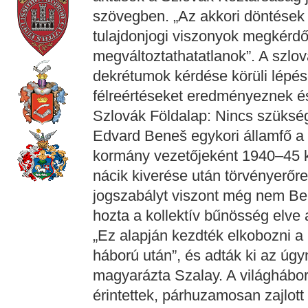
szövegben. „Az akkori döntések 
tulajdonjogi viszonyok megkérdőj
megváltoztathatatlanok”. A szlo
dekrétumok kérdése körüli lépése
félreértéseket eredményeznek é
Szlovák Földalap: Nincs szükség 
Edvard Beneš egykori államfő a
kormány vezetőjeként 1940–45 k
nácik kiverése után törvényerőr
jogszabályt viszont még nem B
hozta a kollektív bűnösség elve 
„Ez alapján kezdték elkobozni 
háború után”, és adták ki az úgy
magyarázta Szalay. A világhábo
érintettek, párhuzamosan zajlott