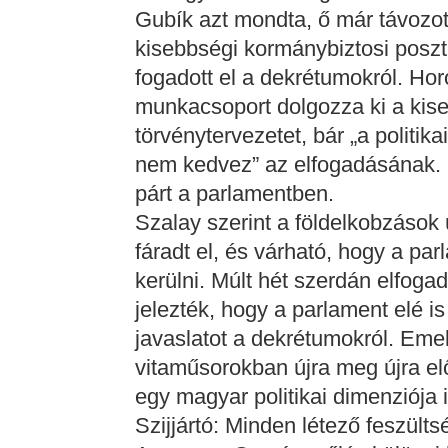
Gubík azt mondta, ő már távozo
kisebbségi kormánybiztosi poszt
fogadott el a dekrétumokról. Ho
munkacsoport dolgozza ki a kise
törvénytervezetet, bár „a politika
nem kedvez” az elfogadásának. E
párt a parlamentben.
Szalay szerint a földelkobzáso
fáradt el, és várható, hogy a pa
kerülni. Múlt hét szerdán elfoga
jelezték, hogy a parlament elé i
javaslatot a dekrétumokról. Eme
vitaműsorokban újra meg újra e
egy magyar politikai dimenziója i
Szijjártó: Minden létező feszültsé