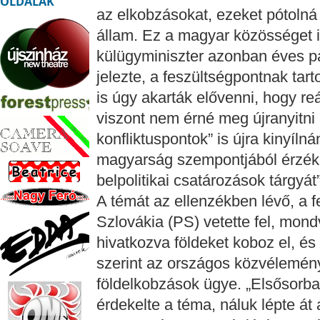
OLDALAK
az elkobzásokat, ezeket pótolná
állam. Ez a magyar közösséget is
külügyminiszter azonban éves pa
jelezte, a feszültségpontnak ta
is úgy akarták elővenni, hogy re
viszont nem érné meg újranyitni 
konfliktuspontok” is újra kinyílná
magyarság szempontjából érzék
belpolitikai csatározások tárgyát”
A témát az ellenzékben lévő, a 
Szlovákia (PS) vetette fel, mon
hivatkozva földeket koboz el, és 
szerint az országos közvéleményb
földelkobzások ügye. „Elsősorb
érdekelte a téma, náluk lépte át