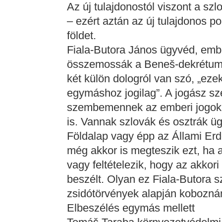
Az új tulajdonostól viszont a szl
– ezért aztán az új tulajdonos polg
földet.
Fiala-Butora János ügyvéd, embe
összemossák a Beneš-dekrétumok
két külön dologról van szó, „e
egymáshoz jogilag”. A jogász sze
szembemennek az emberi jogokka
is. Vannak szlovák és osztrák ügy
Földalap vagy épp az Állami Erdő
még akkor is megteszik ezt, ha a
vagy feltételezik, hogy az akkor
beszélt. Olyan ez Fiala-Butora sz
zsidótörvények alapján koboznán
Elbeszélés egymás mellett