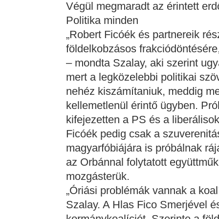
Végül megmaradt az érintett erd
Politika minden
„Robert Ficóék és partnereik rés
földelkobzásos frakciódöntésére,
– mondta Szalay, aki szerint ugy
mert a legközelebbi politikai sz
nehéz kiszámítaniuk, meddig me
kellemetlenül érintő ügyben. Pró
kifejezetten a PS és a liberáliso
Ficóék pedig csak a szuverenitás
magyarfóbiájára is próbálnak rá
az Orbánnal folytatott együttműk
mozgásterük.
„Óriási problémák vannak a koalí
Szalay. A Hlas Fico Smerjével é
kormánykoalíciót. Szerinte a föl