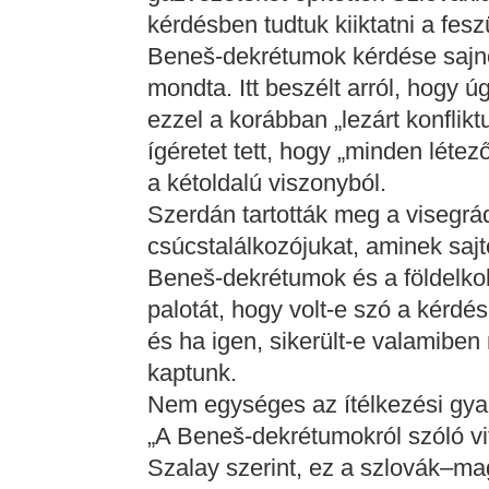
kérdésben tudtuk kiiktatni a fes
Beneš-dekrétumok kérdése sajno
mondta. Itt beszélt arról, hogy 
ezzel a korábban „lezárt konflikt
ígéretet tett, hogy „minden létez
a kétoldalú viszonyból.
Szerdán tartották meg a visegrá
csúcstalálkozójukat, aminek sajt
Beneš-dekrétumok és a földelk
palotát, hogy volt-e szó a kérdés
és ha igen, sikerült-e valamibe
kaptunk.
Nem egységes az ítélkezési gya
„A Beneš-dekrétumokról szóló vi
Szalay szerint, ez a szlovák–ma