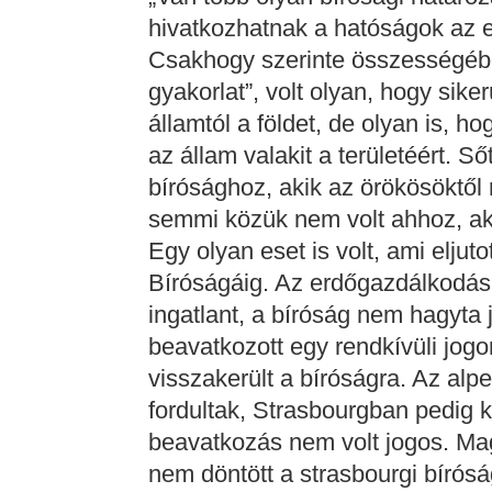
hivatkozhatnak a hatóságok az e
Csakhogy szerinte összességéb
gyakorlat”, volt olyan, hogy sike
államtól a földet, de olyan is, 
az állam valakit a területéért. S
bírósághoz, akik az örökösöktől
semmi közük nem volt ahhoz, aki
Egy olyan eset is volt, ami eljut
Bíróságáig. Az erdőgazdálkodási 
ingatlant, a bíróság nem hagyta 
beavatkozott egy rendkívüli jogor
visszakerült a bíróságra. Az al
fordultak, Strasbourgban pedig 
beavatkozás nem volt jogos. Ma
nem döntött a strasbourgi bíróság