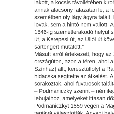
lakott, a kocsis távollétében ki
annak alacsony falazatán le, a 
szemétben oly lágy ágyra talált,
lovak, sem a hintó nem vallott.
1846-ig szemétlerakodó helyül szo
út, a Kerepesi út, az Üllői út k
sártengert mutatott.”
Másutt arról értekezett, hogy a
országúton, azon a téren, ahol
Színház) állt, keresztülfolyt a 
hidacska segítette az átkelést. 
sorakoztak, ahol fuvarosok talált
– Podmaniczky szerint – némileg 
lebujaihoz, amelyeket ittasan dő
Podmaniczkyt 1859 végén a Ma
tagjává választották. Anyagi hely