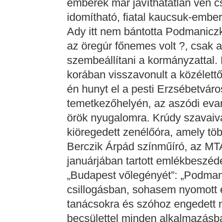
emberek már javíthatatlan vén c
idomítható, fiatal kaucsuk-ember
Ady itt nem bántotta Podmaniczk
az öregúr főnemes volt ?, csak 
szembeállítani a kormányzattal
korában visszavonult a közélettő
én hunyt el a pesti Erzsébetvá
temetkezőhelyén, az aszódi eva
örök nyugalomra. Krúdy szavaiva
kiöregedett zenélőóra, amely több
Berczik Árpád színműíró, az MT
januárjában tartott emlékbeszéd
„Budapest vőlegényét”: „Podman
csillogásban, sohasem nyomott e
tanácsokra és szóhoz engedett má
becsülettel minden alkalmazásb