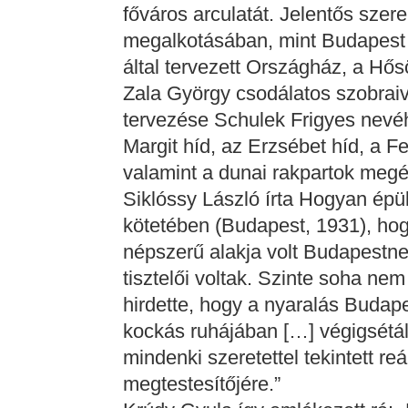
főváros arculatát. Jelentős szer
megalkotásában, mint Budapest v
által tervezett Országház, a Hő
Zala György csodálatos szobrai
tervezése Schulek Frigyes nevéh
Margit híd, az Erzsébet híd, a 
valamint a dunai rakpartok megé
Siklóssy László írta Hogyan ép
kötetében (Budapest, 1931), hog
népszerű alakja volt Budapestne
tisztelői voltak. Szinte soha nem 
hirdette, hogy a nyaralás Budap
kockás ruhájában […] végigsétál
mindenki szeretettel tekintett re
megtestesítőjére.”