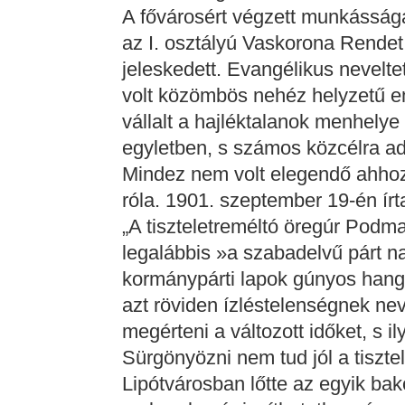
A fővárosért végzett munkássá
az I. osztályú Vaskorona Rendet
jeleskedett. Evangélikus nevelte
volt közömbös nehéz helyzetű emb
vállalt a hajléktalanok menhely
egyletben, s számos közcélra a
Mindez nem volt elegendő ahhoz
róla. 1901. szeptember 19-én ír
„A tiszteletreméltó öregúr Podm
legalábbis »a szabadelvű párt 
kormánypárti lapok gúnyos hango
azt röviden ízléstelenségnek ne
megérteni a változott időket, s 
Sürgönyözni nem tud jól a tisztel
Lipótvárosban lőtte az egyik bak