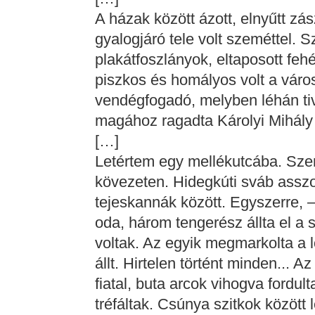
A házak között ázott, elnyűtt z
gyalogjáró tele volt szeméttel. 
plakátfoszlányok, eltaposott feh
piszkos és homályos volt a város
vendégfogadó, melyben léhán tiv
magához ragadta Károlyi Mihály
[…]
Letértem egy mellékutcába. Sze
kövezeten. Hidegkúti sváb asszo
tejeskannák között. Egyszerre, 
oda, három tengerész állta el a
voltak. Az egyik megmarkolta a l
állt. Hirtelen történt minden... 
fiatal, buta arcok vihogva fordu
tréfáltak. Csúnya szitkok között 