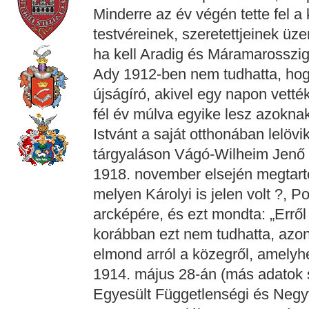
Minderre az év végén tette fel a
testvéreinek, szeretettjeinek üz
ha kell Aradig és Máramarosszig
Ady 1912-ben nem tudhatta, hog
újságíró, akivel egy napon vett
fél év múlva egyike lesz azoknak
Istvánt a saját otthonában lelöv
tárgyaláson Vágó-Wilheim Jenő t
1918. november elsején megtarto
melyen Károlyi is jelen volt ?, 
arcképére, és ezt mondta: „Erről
korábban ezt nem tudhatta, azo
elmond arról a közegről, amelyhe
1914. május 28-án (más adatok sz
Egyesült Függetlenségi és Negyv