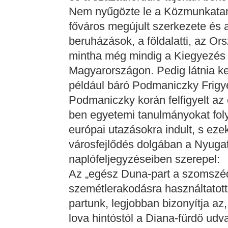
Nem nyűgözte le a Közmunkatan
főváros megújult szerkezete és a
beruházások, a földalatti, az O
mintha még mindig a Kiegyezés e
Magyarországon. Pedig látnia ke
például báró Podmaniczky Frigy
Podmaniczky korán felfigyelt az 
ben egyetemi tanulmányokat foly
európai utazásokra indult, s ez
városfejlődés dolgában a Nyugat 
naplófeljegyzéseiben szerepel:
Az „egész Duna-part a szomszéd
szemétlerakodásra használtatott
partunk, legjobban bizonyítja az
lova hintóstól a Diana-fürdő udv