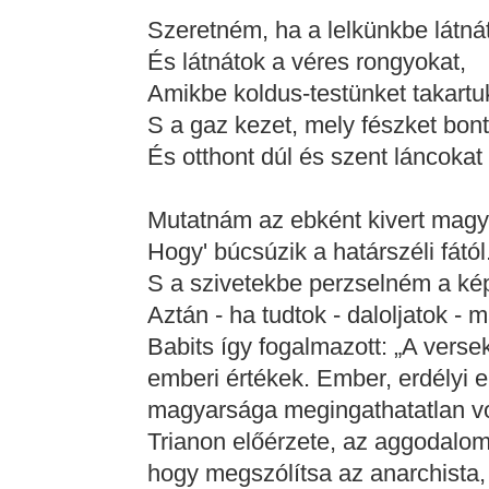
Szeretném, ha a lelkünkbe látná
És látnátok a véres rongyokat,
Amikbe koldus-testünket takartu
S a gaz kezet, mely fészket bon
És otthont dúl és szent láncokat 
Mutatnám az ebként kivert magy
Hogy' búcsúzik a határszéli fától
S a szivetekbe perzselném a kép
Aztán - ha tudtok - daloljatok - m
Babits így fogalmazott: „A versek
emberi értékek. Ember, erdélyi
magyarsága megingathatatlan vol
Trianon előérzete, az aggodalom
hogy megszólítsa az anarchista,