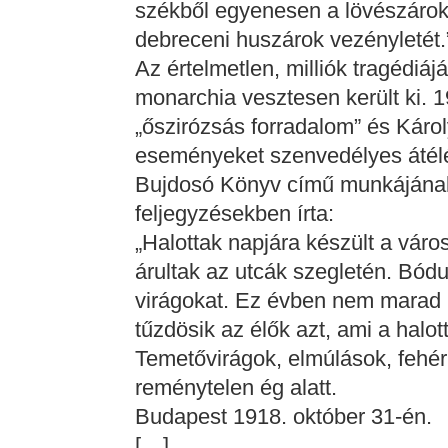
székből egyenesen a lövészárok
debreceni huszárok vezényletét.
Az értelmetlen, milliók tragédiáj
monarchia vesztesen került ki. 1
„őszirózsás forradalom” és Károly
eseményeket szenvedélyes átélé
Bujdosó Könyv című munkájának
feljegyzésekben írta:
„Halottak napjára készült a váro
árultak az utcák szegletén. Bódu
virágokat. Ez évben nem marad 
tűzdösik az élők azt, ami a halotta
Temetővirágok, elmúlások, fehér 
reménytelen ég alatt.
Budapest 1918. október 31-én.
[…]