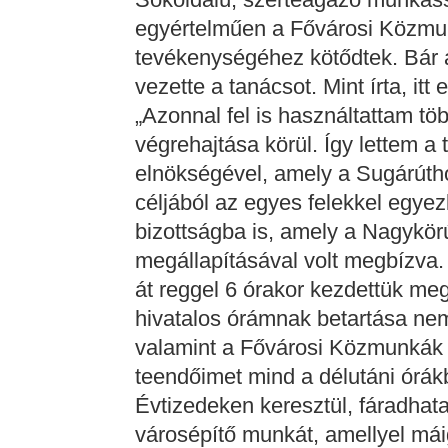
egyértelműen a Fővárosi Közmu
tevékenységéhez kötődtek. Bár a
vezette a tanácsot. Mint írta, itt
„Azonnal fel is használtattam tö
végrehajtása körül. Így lettem a
elnökségével, amely a Sugárúth
céljából az egyes felekkel egyez
bizottságba is, amely a Nagykör
megállapításával volt megbízva
át reggel 6 órakor kezdettük meg
hivatalos órámnak betartása nem 
valamint a Fővárosi Közmunkák
teendőimet mind a délutáni órákb
Évtizedeken keresztül, fáradhata
városépítő munkát, amellyel má