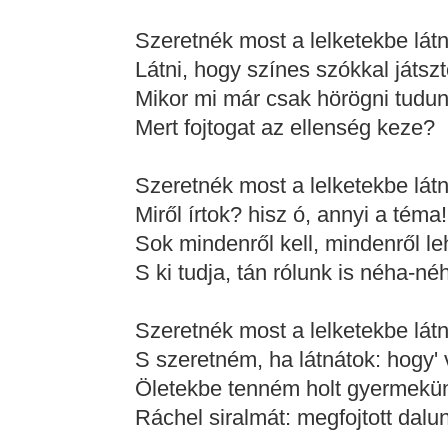
Szeretnék most a lelketekbe látn
Látni, hogy színes szókkal játsz
Mikor mi már csak hörögni tudu
Mert fojtogat az ellenség keze?
Szeretnék most a lelketekbe látn
Miről írtok? hisz ó, annyi a téma
Sok mindenről kell, mindenről le
S ki tudja, tán rólunk is néha-né
Szeretnék most a lelketekbe látn
S szeretném, ha látnátok: hogy'
Öletekbe tenném holt gyermekü
Ráchel siralmát: megfojtott dalu