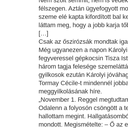
Nem szólt semmit, nem is védeke
félszegen. Aztán ügyefogyott moz
szeme elé kapta kifordított bal 
láttam meg, hogy a jobb karja tő
[…]
Csak az őszirózsák mondtak igaz
Még ugyanezen a napon Károlyi 
fegyveressel gépkocsin Tisza Ist
három tagja felesége szemeláttár
gyilkosok ezután Károlyi jóváhag
Tormay Cécile-t mindennél jobba
meggyilkolásának híre.
„November 1. Reggel megtudtam,
Odalenn a folyosón csöngött a t
hallottam megint. Hallgatásombó
mondott. Megismételte: – Ő az e