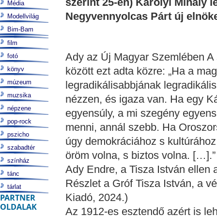
szerint 25-én) Károlyi Mihály l
Média
Negyvennyolcas Párt új elnök
Modellvilág
Bim-Bam
film
Ady az Új Magyar Szemlében A s
fotó
között ezt adta közre: „Ha a magy
könyv
múzeum
legradikálisabbjának legradikáli
muzsika
nézzen, és igaza van. Ha egy Kár
népzene
egyensúly, a mi szegény egyensú
pop-rock
menni, annál szebb. Ha Oroszo
pszicho
úgy demokráciához s kultúrához j
szabadtér
öröm volna, s biztos volna. […].”
színház
Ady Endre, a Tisza István elle
tánc
Részlet a Gróf Tisza István, a v
tárlat
Kiadó, 2024.)
PARTNER
OLDALAK
Az 1912-es esztendő azért is le