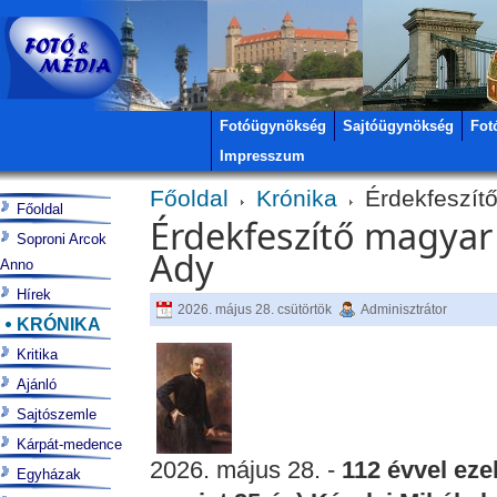
Fotóügynökség
Sajtóügynökség
Fot
Impresszum
Főoldal
Krónika
Érdekfeszítő
Főoldal
Érdekfeszítő magyar 
Soproni Arcok
Ady
Anno
Hírek
2026. május 28. csütörtök
Adminisztrátor
KRÓNIKA
Kritika
Ajánló
Sajtószemle
Kárpát-medence
2026. május 28. -
112 évvel eze
Egyházak