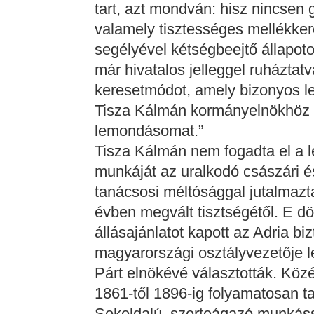
tart, azt mondván: hisz nincsen
valamely tisztességes mellékke
segélyével kétségbeejtő állapoto
már hivatalos jelleggel ruháztatv
keresetmódot, amely bizonyos le
Tisza Kálmán kormányelnökhöz b
lemondásomat.”
Tisza Kálmán nem fogadta el a 
munkáját az uralkodó császári és
tanácsosi méltósággal jutalmaz
évben megvált tisztségétől. E dö
állásajánlatot kapott az Adria bi
magyarországi osztályvezetője 
Párt elnökévé választották. Közél
1861-től 1896-ig folyamatosan t
Sokoldalú, szerteágazó munkáss