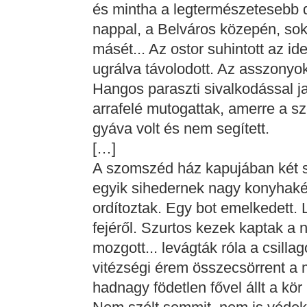
és mintha a legtermészetesebb d
nappal, a Belváros közepén, sok
másét... Az ostor suhintott az 
ugrálva távolodott. Az asszonyok 
Hangos paraszti sivalkodással ja
arrafelé mutogattak, amerre a s
gyáva volt és nem segített.
[…]
A szomszéd ház kapujában két si
egyik sihedernek nagy konyhaké
ordítoztak. Egy bot emelkedett. 
fejéről. Szurtos kezek kaptak a 
mozgott... levágták róla a csill
vitézségi érem összecsörrent a m
hadnagy födetlen fővel állt a kör