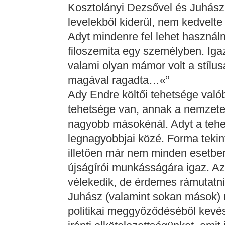
Kosztolányi Dezsővel és Juhász 
levelekből kiderül, nem kedvelt
Adyt mindenre fel lehet használni
filoszemita egy személyben. Igaz
valami olyan mámor volt a stílu
magával ragadta…«”
Ady Endre költői tehetsége valób
tehetsége van, annak a nemzete, 
nagyobb másokénál. Adyt a tehet
legnagyobbjai közé. Forma tekin
illetően már nem minden esetben
újságírói munkásságára igaz. Az
vélekedik, de érdemes rámutatni:
Juhász (valamint sokan mások) n
politikai meggyőződéséből kevé