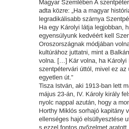
Magyar Szemlében A szentpétervá
adta közre: „Ha a magyar históri
legradikálisabb szárnya Szentpét
Ha egy Károlyi látja legjobban,
egyensúlyunk kedvéért kell Szen
Oroszországnak módjában volna
kultúrához juttatni, mint a Balká
volna. […] Kár volna, ha Károly
szentpétervári úttól, mivel ez a
egyetlen út.”
Tisza István, aki 1913-ban lett 
május 23-án, IV. Károly király f
nyolc nappal azután, hogy a mona
Horthy Miklós sorhajó kapitány v
ellenséges hajó elsüllyesztése u
s ezzel fontos győzelmet aratott.