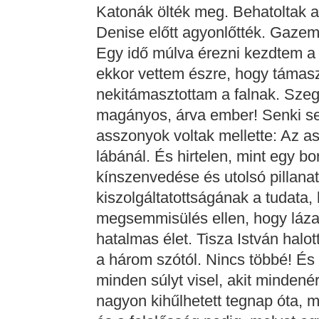
Katonák ölték meg. Behatoltak a
Denise előtt agyonlőtték. Gazem
Egy idő múlva érezni kezdtem a 
ekkor vettem észre, hogy támas
nekitámasztottam a falnak. Szeg
magányos, árva ember! Senki s
asszonyok voltak mellette: Az as
lábánál. És hirtelen, mint egy bo
kínszenvedése és utolsó pillanat
kiszolgáltatottságának a tudata,
megsemmisülés ellen, hogy láza
hatalmas élet. Tisza István halot
a három szótól. Nincs többé! És
minden súlyt visel, akit mindenér
nagyon kihűlhetett tegnap óta, m