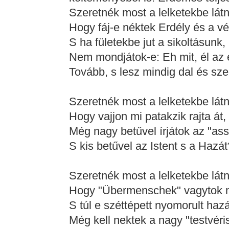
Szeretnék most a lelketekbe látn
Hogy fáj-e néktek Erdély és a v
S ha fületekbe jut a sikoltásunk,
Nem mondjátok-e: Eh mit, él az 
Tovább, s lesz mindig dal és sz
Szeretnék most a lelketekbe látn
Hogy vajjon mi patakzik rajta át,
Még nagy betűvel írjátok az "as
S kis betűvel az Istent s a Hazát
Szeretnék most a lelketekbe látn
Hogy "Übermenschek" vagytok 
S túl e széttépett nyomorult haz
Még kell nektek a nagy "testvéri