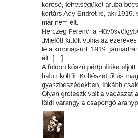
kereső, tehetségüket áruba bocsá
kortárs Ady Endrét is, aki 1919
már nem élt.
Herczeg Ferenc, a Hűvösvölgybe
„Mielőtt kidőlt volna az ezeréves
le a koronájáról: 1919. januárb
élt. […]
A földön kúszó pártpolitika eljöt
halott költőt. Költészetről és ma
gyászbeszédekben, inkább csak o
Olyan groteszk volt a vadászat 
földi varangy a csapongó aranypi