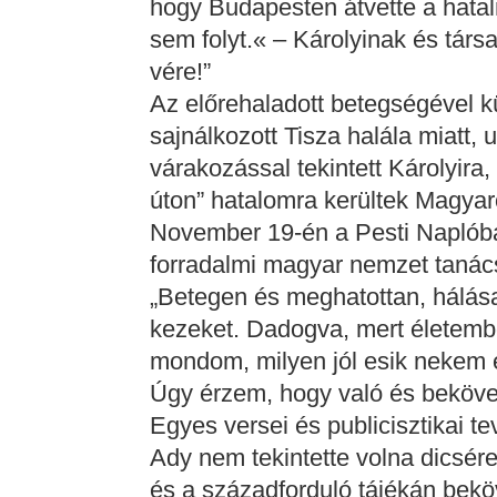
hogy Budapesten átvette a hatal
sem folyt.« – Károlyinak és társ
vére!”
Az előrehaladott betegségével k
sajnálkozott Tisza halála miatt,
várakozással tekintett Károlyira,
úton” hatalomra kerültek Magya
November 19-én a Pesti Naplóba
forradalmi magyar nemzet tanács
„Betegen és meghatottan, hálása
kezeket. Dadogva, mert életemb
mondom, milyen jól esik nekem 
Úgy érzem, hogy való és beköve
Egyes versei és publicisztikai t
Ady nem tekintette volna dicsé
és a századforduló tájékán beköv