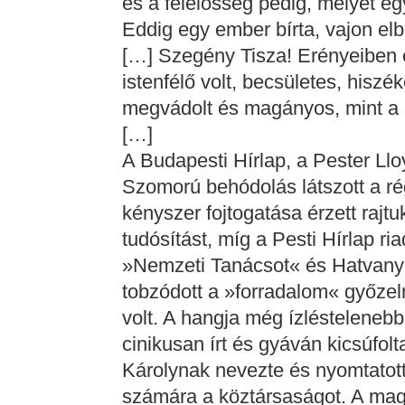
és a felelősség pedig, melyet egy
Eddig egy ember bírta, vajon el
[…] Szegény Tisza! Erényeiben és
istenfélő volt, becsületes, hisz
megvádolt és magányos, mint a 
[…]
A Budapesti Hírlap, a Pester Llo
Szomorú behódolás látszott a rég
kényszer fojtogatása érzett rajtu
tudósítást, míg a Pesti Hírlap r
»Nemzeti Tanácsot« és Hatvany
tobzódott a »forradalom« győzelm
volt. A hangja még ízléstelenebb
cinikusan írt és gyáván kicsúfolt
Károlynak nevezte és nyomtatott
számára a köztársaságot. A magya