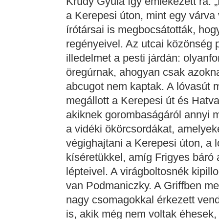
Krúdy Gyula így emlékezett rá: „
a Kerepesi úton, mint egy várva 
írótársai is megbocsátották, hogy
regényeivel. Az utcai közönség 
illedelmet a pesti járdán: olyanf
öregúrnak, ahogyan csak azokna
abcugot nem kaptak. A lóvasút m
megállott a Kerepesi út és Hatva
akiknek gorombaságáról annyi min
a vidéki ökörcsordákat, amelyek
végighajtani a Kerepesi úton, a l
kíséretükkel, amíg Frigyes báró 
lépteivel. A virágboltosnék kipill
van Podmaniczky. A Griffben me
nagy csomagokkal érkezett vend
is, akik még nem voltak éhesek, 