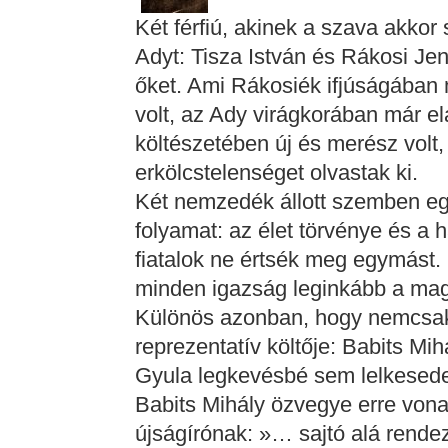
Két férfiú, akinek a szava akkor
Adyt: Tisza István és Rákosi Je
őket. Ami Rákosiék ifjúságában 
volt, az Ady virágkorában már e
költészetében új és merész volt,
erkölcstelenséget olvastak ki.
Két nemzedék állott szemben e
folyamat: az élet törvénye és a 
fiatalok ne értsék meg egymást
minden igazság leginkább a mag
Különös azonban, hogy nemcsak 
reprezentatív költője: Babits Mi
Gyula legkevésbé sem lelkesede
Babits Mihály özvegye erre von
újságírónak: »… sajtó alá rendez