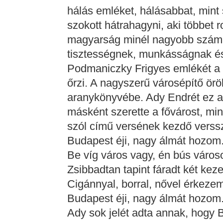
hálás emléket, hálásabbat, mint
szokott hátrahagyni, aki többet r
magyarság minél nagyobb számma
tisztességnek, munkásságnak és
Podmaniczky Frigyes emlékét a fő
őrzi. A nagyszerű városépítő ör
aranykönyvébe. Ady Endrét ez a
másként szerette a fővárost, mi
szól című versének kezdő verssz
Budapest éji, nagy álmát hozom
Be víg város vagy, én bús város
Zsibbadtan tapint fáradt két kez
Cigánnyal, borral, nővel érkeze
Budapest éji, nagy álmát hozom
Ady sok jelét adta annak, hogy 