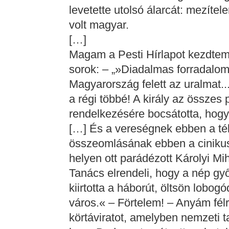
levetette utolsó álarcát: mezíte
volt magyar.
[…]
Magam a Pesti Hírlapot kezdtem 
sorok: – „»Diadalmas forradalo
Magyarország felett az uralmat.
a régi többé! A király az összes 
rendelkezésére bocsátotta, hogy
[…] És a vereségnek ebben a té
összeomlásának ebben a ciniku
helyen ott parádézott Károlyi M
Tanács elrendeli, hogy a nép g
kiirtotta a háborút, öltsön lobo
város.« – Förtelem! – Anyám félr
körtáviratot, amelyben nemzeti 