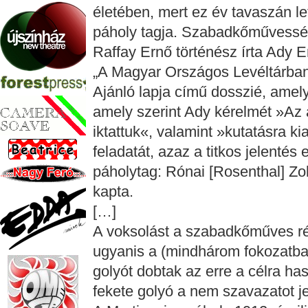
életében, mert ez év tavaszán l
páholy tagja. Szabadkőművessé t
Raffay Ernő történész írta Ady 
„A Magyar Országos Levéltárba
Ajánló lapja című dosszié, amely
amely szerint Ady kérelmét »Az 
iktattuk«, valamint »kutatásra k
feladatát, azaz a titkos jelenté
páholytag: Rónai [Rosenthal] Zo
kapta.
[…]
A voksolást a szabadkőműves ré
ugyanis a (mindhárom fokozatba 
golyót dobtak az erre a célra has
fekete golyó a nem szavazatot je