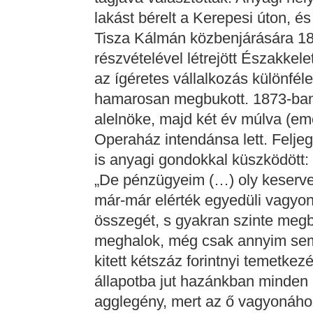
lakást bérelt a Kerepesi úton, és
Tisza Kálmán közbenjárására 18
részvételével létrejött Északkele
az ígéretes vállalkozás különfé
hamarosan megbukott. 1873-ba
alelnöke, majd két év múlva (em
Operaház intendánsa lett. Felje
is anyagi gondokkal küszködött:
„De pénzügyeim (…) oly keserve
már-már elérték egyedüli vagyon
összegét, s gyakran szinte me
meghalok, még csak annyim se
kitett kétszáz forintnyi temetkez
állapotba jut hazánkban minden
agglegény, mert az ő vagyonáh