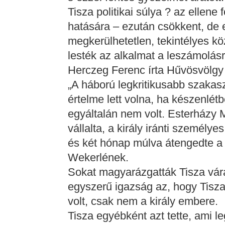
Tisza politikai súlya ? az ellene 
hatására – ezután csökkent, de e
megkerülhetetlen, tekintélyes köz
lesték az alkalmat a leszámolásr
Herczeg Ferenc írta Hűvösvölgy
„A háború legkritikusabb szaka
értelme lett volna, ha készenlét
egyáltalán nem volt. Esterházy 
vállalta, a király iránti személy
és két hónap múlva átengedte a 
Wekerlének.
Sokat magyarázgatták Tisza vár
egyszerű igazság az, hogy Tisza
volt, csak nem a király embere.
Tisza egyébként azt tette, ami l