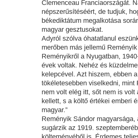
Clemenceau Franciaországát. Na
népszerűsítéséért, de tudjuk, h
békediktátum megalkotása sorá
magyar gesztusokat.
Adyról szólva óhatatlanul eszünkb
merőben más jellemű Reményik S
Reményikről a Nyugatban, 1940-
évek voltak. Nehéz és küzdelmes
kelepcével. Azt hiszem, ebben a
tökéletesebben viselkedni, mint 
nem volt elég itt, sőt nem is vo
kellett, s a költő értékei emberi
magyar.”
Reményik Sándor magyarsága, a
sugárzik az 1919. szeptemberéb
költeményéből is. Érdemes telje