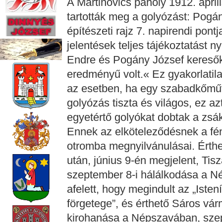
A Martinovics páholy 1912. ápril
tartották meg a golyózást: Pogá
építészeti rajz 7. napirendi pontj
jelentések teljes tájékoztatást n
Endre és Pogány József keresők f
eredményű volt.« Ez gyakorlatilag
az esetben, ha egy szabadkőműv
golyózás tiszta és világos, ez az
egyetértő golyókat dobtak a zsá
Ennek az elköteleződésnek a fén
otromba megnyilvánulásai. Érthe
után, június 9-én megjelent, Tisz
szeptember 8-i hálálkodása a N
afelett, hogy megindult az „Iste
förgetege”, és érthető Sáros vá
kirohanása a Népszavában, sze