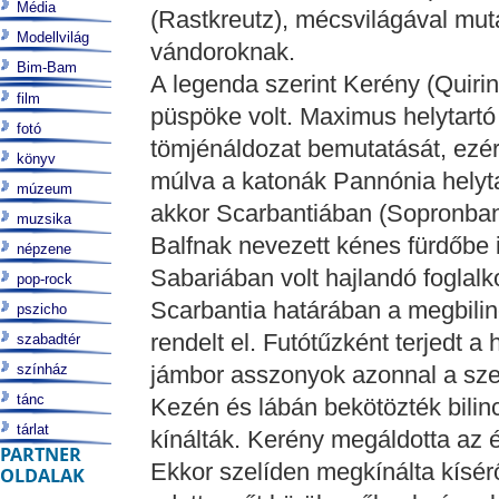
Média
(Rastkreutz), mécsvilágával muta
Modellvilág
vándoroknak.
Bim-Bam
A legenda szerint Kerény (Quirin
film
püspöke volt. Maximus helytartó
fotó
tömjénáldozat bemutatását, ezér
könyv
múlva a katonák Pannónia helyta
múzeum
akkor Scarbantiában (Sopronban
muzsika
Balfnak nevezett kénes fürdőbe 
népzene
Sabariában volt hajlandó foglalk
pop-rock
Scarbantia határában a megbilin
pszicho
rendelt el. Futótűzként terjedt a
szabadtér
színház
jámbor asszonyok azonnal a szen
tánc
Kezén és lábán bekötözték bilincstő
tárlat
kínálták. Kerény megáldotta az él
PARTNER
Ekkor szelíden megkínálta kísérő
OLDALAK