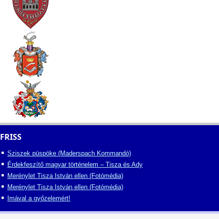
FRISS
Sziszek püspöke (Maderspach Kommandó)
Érdekfeszítő magyar történelem – Tisza és Ady
Merénylet Tisza István ellen (Fotómédia)
Merénylet Tisza István ellen (Fotómédia)
Imával a győzelemért!