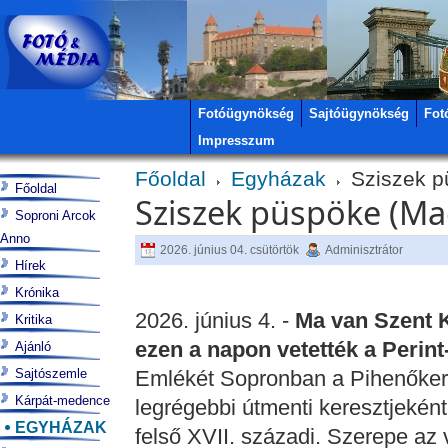
Fotóügynökség
Sajtóügynökség
Fot
Impresszum
Főoldal
Egyházak
Sziszek 
Főoldal
Sziszek püspöke (
Soproni Arcok
Anno
2026. június 04. csütörtök
Adminisztrátor
Hírek
Krónika
2026. június 4. -
Ma van Szent 
Kritika
ezen a napon vetették a Perin
Ajánló
Sajtószemle
Emlékét Sopronban a Pihenőkere
Kárpát-medence
legrégebbi útmenti keresztjeként
EGYHÁZAK
felső XVII. századi. Szerepe az 