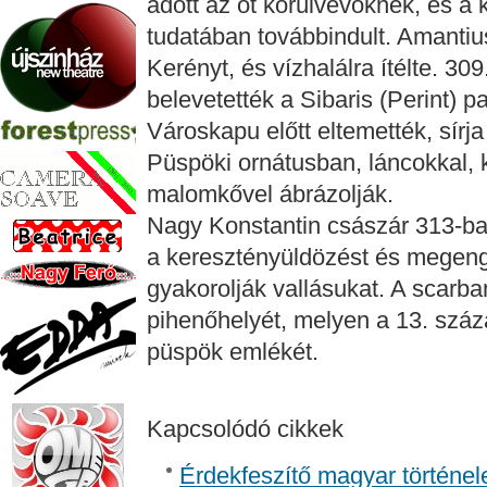
adott az őt körülvevőknek, és a 
tudatában továbbindult. Amantius
Kerényt, és vízhalálra ítélte. 309
belevetették a Sibaris (Perint) p
Városkapu előtt eltemették, sírj
Püspöki ornátusban, láncokkal, 
malomkővel ábrázolják.
Nagy Konstantin császár 313-ba
a keresztényüldözést és megeng
gyakorolják vallásukat. A scarba
pihenőhelyét, melyen a 13. száza
püspök emlékét.
Kapcsolódó cikkek
Érdekfeszítő magyar történel