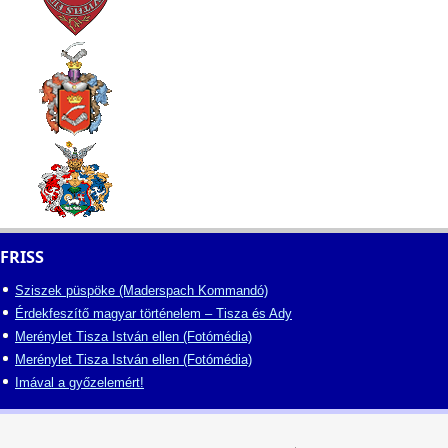
FRISS
Sziszek püspöke (Maderspach Kommandó)
Érdekfeszítő magyar történelem – Tisza és Ady
Merénylet Tisza István ellen (Fotómédia)
Merénylet Tisza István ellen (Fotómédia)
Imával a győzelemért!