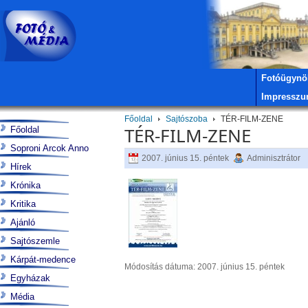
Fotóügynö
Impressz
Főoldal
Sajtószoba
TÉR-FILM-ZENE
TÉR-FILM-ZENE
Főoldal
Soproni Arcok Anno
2007. június 15. péntek
Adminisztrátor
Hírek
Krónika
Kritika
Ajánló
Sajtószemle
Kárpát-medence
Módosítás dátuma: 2007. június 15. péntek
Egyházak
Média