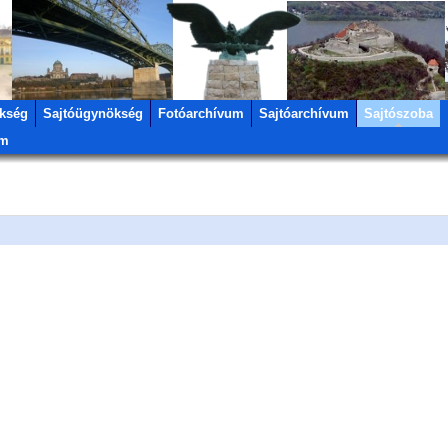
kség
Sajtóügynökség
Fotóarchívum
Sajtóarchívum
Sajtószoba
um