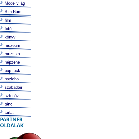
Modellvilág
Bim-Bam
film
fotó
könyv
múzeum
muzsika
népzene
pop-rock
pszicho
szabadtér
színház
tánc
tárlat
PARTNER
OLDALAK