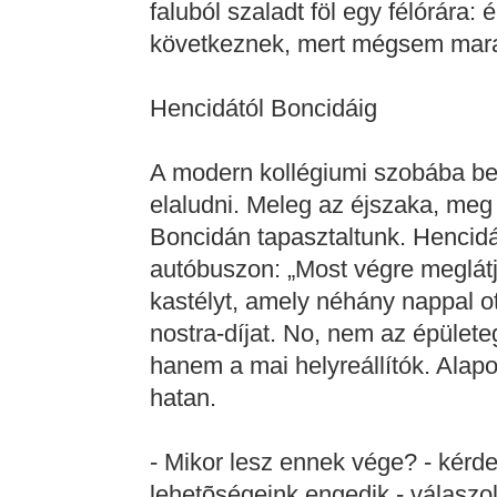
faluból szaladt föl egy félórára:
következnek, mert mégsem mar
Hencidától Boncidáig
A modern kollégiumi szobába be
elaludni. Meleg az éjszaka, meg
Boncidán tapasztaltunk. Hencidá
autóbuszon: „Most végre meglátju
kastélyt, amely néhány nappal ot
nostra-díjat. No, nem az épületeg
hanem a mai helyreállítók. Alap
hatan.
- Mikor lesz ennek vége? - kérd
lehetõségeink engedik - válaszol