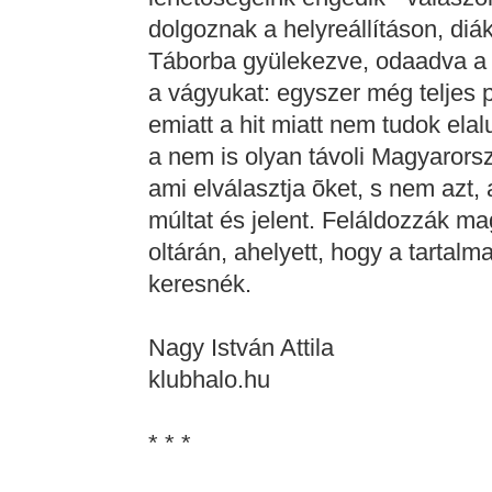
dolgoznak a helyreállításon, diá
Táborba gyülekezve, odaadva a m
a vágyukat: egyszer még teljes p
emiatt a hit miatt nem tudok ela
a nem is olyan távoli Magyarors
ami elválasztja õket, s nem azt, 
múltat és jelent. Feláldozzák ma
oltárán, ahelyett, hogy a tartalm
keresnék.
Nagy István Attila
klubhalo.hu
* * *