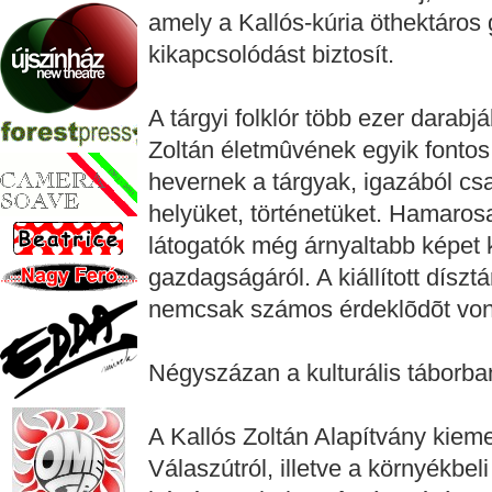
amely a Kallós-kúria öthektáro
kikapcsolódást biztosít.
A tárgyi folklór több ezer darab
Zoltán életmûvének egyik fonto
hevernek a tárgyak, igazából csa
helyüket, történetüket. Hamarosa
látogatók még árnyaltabb képet
gazdagságáról. A kiállított díszt
nemcsak számos érdeklõdõt vonz
Négyszázan a kulturális táborba
A Kallós Zoltán Alapítvány kiem
Válaszútról, illetve a környékbel