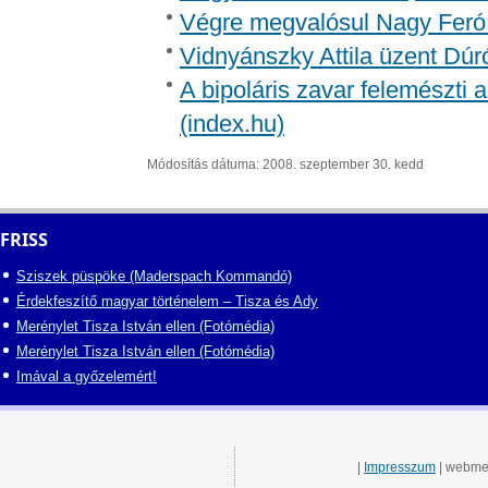
Végre megvalósul Nagy Feró 
Vidnyánszky Attila üzent Dúr
A bipoláris zavar felemészti a
(index.hu)
Módosítás dátuma: 2008. szeptember 30. kedd
FRISS
Sziszek püspöke (Maderspach Kommandó)
Érdekfeszítő magyar történelem – Tisza és Ady
Merénylet Tisza István ellen (Fotómédia)
Merénylet Tisza István ellen (Fotómédia)
Imával a győzelemért!
|
Impresszum
| webme