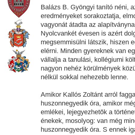
Balázs B. Gyöngyi tanító néni, 
eredményeket sorakoztatja, elmo
vagyonát átadta az alapítványnak
Nyolcvankét évesen is azért dolg
megsemmisülni látszik, hiszen eg
elérni. Minden gyereknek van eg
vállalja a tanulási, kollégiumi k
nagyon nehéz körülmények közül
nélkül sokkal nehezebb lenne.
Amikor Kallós Zoltánt arról fagg
huszonnegyedik óra, amikor még
emlékei, lejegyezhetõk a történe
énekek, mosolyog: van még mind
huszonnegyedik óra. S ennek iga