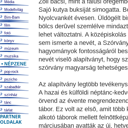
Zoli bácsi, mint a falusi öregemb
Média
Sajó kutya buksiját simogatta. Bo
Modellvilág
Nyolcvankét évesen. Üldögélt b
Bim-Bam
bölcs derûvel szemlélve mindazt
film
fotó
lehet változtatni. A középiskolás
könyv
sem ismerte a nevét, a Szórvány-
múzeum
hagyományok fontosságáról beszé
muzsika
nevét viselõ alapítványt, hogy sz
NÉPZENE
szórvány magyarság tehetséges
pop-rock
pszicho
Az alapítvány legtöbb tevékenysé
szabadtér
A hazai és külföldi néptánc-ked
színház
örvend az évente megrendezend
tánc
tábor. Ez volt az elsõ, amit több
tárlat
PARTNER
alkotó táborok mellett felnõttké
OLDALAK
márciusában avatták az új, hetv