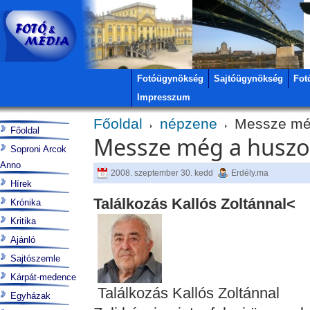
Fotóügynökség
Sajtóügynökség
Fot
Impresszum
Főoldal
népzene
Messze még
Főoldal
Messze még a huszo
Soproni Arcok
Anno
2008. szeptember 30. kedd
Erdély.ma
Hírek
Találkozás Kallós Zoltánnal<
Krónika
Kritika
Ajánló
Sajtószemle
Kárpát-medence
Találkozás Kallós Zoltánnal
Egyházak