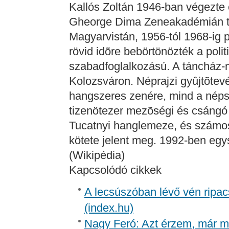
Kallós Zoltán 1946-ban végezte 
Gheorge Dima Zeneakadémián ta
Magyarvistán, 1956-tól 1968-ig 
rövid idõre bebörtönözték a polit
szabadfoglalkozású. A táncház-
Kolozsváron. Néprajzi gyûjtõte
hangszeres zenére, mind a néps
tizenötezer mezõségi és csángó 
Tucatnyi hanglemeze, és számo
kötete jelent meg. 1992-ben egys
(Wikipédia)
Kapcsolódó cikkek
A lecsúszóban lévő vén ripac
(index.hu)
Nagy Feró: Azt érzem, már m