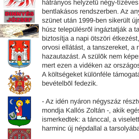
hátrányos helyzetû négy-tízéves
bentlakásos rendszerben. Az any
szünet után 1999-ben sikerült új
húsz településrõl ingáztatják a 
biztosítja a napi ötszöri étkezést,
orvosi ellátást, a tanszereket, a
hazautazást. A szülõk nem képes
mert ezen a vidéken az országo
A költségeket különféle támogatá
bevételbõl fedezik.
- Az idén nyáron négyszáz részt
mondja Kallós Zoltán -, akik eg
ismerkedtek: a tánccal, a viselet
harminc új népdallal a tarsolyába