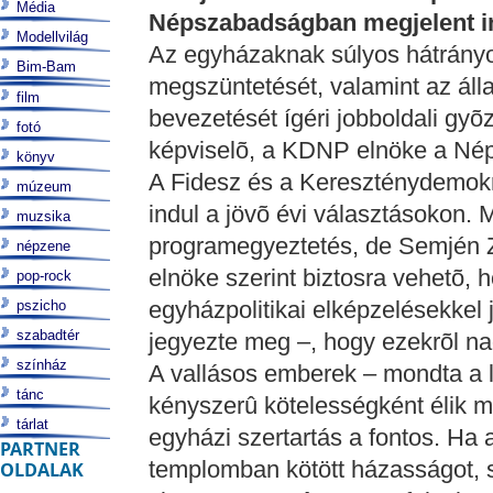
Média
Népszabadságban megjelent in
Modellvilág
Az egyházaknak súlyos hátrányo
Bim-Bam
megszüntetését, valamint az áll
film
bevezetését ígéri jobboldali gy
fotó
képviselõ, a KDNP elnöke a Nép
könyv
A Fidesz és a Kereszténydemokr
múzeum
indul a jövõ évi választásokon. 
muzsika
programegyeztetés, de Semjén Z
népzene
elnöke szerint biztosra vehetõ
pop-rock
egyházpolitikai elképzelésekkel
pszicho
szabadtér
jegyezte meg –, hogy ezekrõl nag
színház
A vallásos emberek – mondta a 
tánc
kényszerû kötelességként élik m
tárlat
egyházi szertartás a fontos. Ha 
PARTNER
templomban kötött házasságot, 
OLDALAK