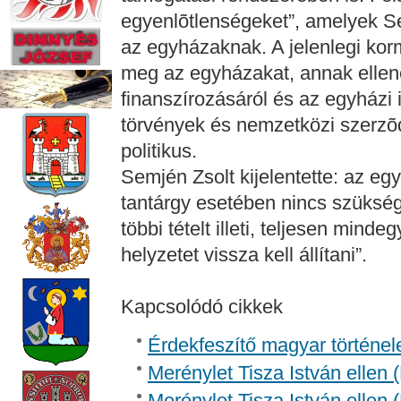
egyenlõtlenségeket”, amelyek Se
az egyházaknak. A jelenlegi kormá
meg az egyházakat, annak ellené
finanszírozásáról és az egyházi 
törvények és nemzetközi szerzõd
politikus.
Semjén Zsolt kijelentette: az eg
tantárgy esetében nincs szükség 
többi tételt illeti, teljesen mind
helyzetet vissza kell állítani”.
Kapcsolódó cikkek
Érdekfeszítő magyar történel
Merénylet Tisza István ellen 
Merénylet Tisza István ellen 