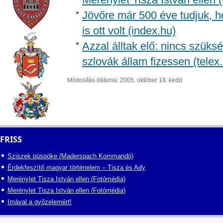
Jövőre már 500 éve tudjuk, h
is ott volt (index.hu)
Azzal álltak elő: nincs szüksé
szlovák állam fizessen (telex
Módosítás dátuma: 2005. október 18. kedd
FRISS
Sziszek püspöke (Maderspach Kommandó)
Érdekfeszítő magyar történelem – Tisza és Ady
Merénylet Tisza István ellen (Fotómédia)
Merénylet Tisza István ellen (Fotómédia)
Imával a győzelemért!