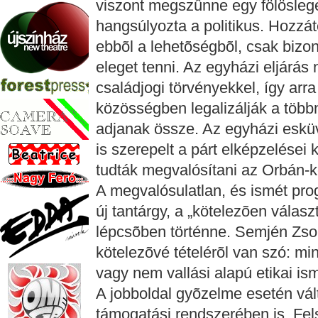
viszont megszûnne egy fölösleg
hangsúlyozta a politikus. Hozzát
ebbõl a lehetõségbõl, csak bizo
eleget tenni. Az egyházi eljárás
családjogi törvényekkel, így arr
közösségben legalizálják a töb
adjanak össze. Az egyházi eskü
is szerepelt a párt elképzelései 
tudták megvalósítani az Orbán-k
A megvalósulatlan, és ismét pro
új tantárgy, a „kötelezõen válas
lépcsõben történne. Semjén Zsol
kötelezõvé tételérõl van szó: mi
vagy nem vallási alapú etikai ism
A jobboldal gyõzelme esetén vá
támogatási rendszerében is. Fe