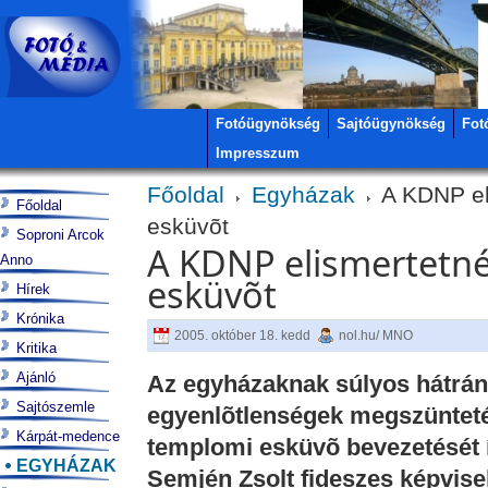
Fotóügynökség
Sajtóügynökség
Fot
Impresszum
Főoldal
Egyházak
A KDNP el
Főoldal
esküvõt
Soproni Arcok
A KDNP elismertetné
Anno
esküvõt
Hírek
Krónika
2005. október 18. kedd
nol.hu/ MNO
Kritika
Ajánló
Az egyházaknak súlyos hátrán
Sajtószemle
egyenlõtlenségek megszüntetés
Kárpát-medence
templomi esküvõ bevezetését í
EGYHÁZAK
Semjén Zsolt fideszes képvise