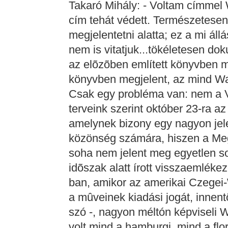
Takaró Mihály: - Voltam címmel 
cím tehát védett. Természetesen
megjelentetni alatta; ez a mi áll
nem is vitatjuk...tökéletesen do
az elõzõben említett könyvben 
könyvben megjelent, az mind Was
Csak egy probléma van: nem a V
terveink szerint október 23-ra az
amelynek bizony egy nagyon jele
közönség számára, hiszen a Me
soha nem jelent meg egyetlen so
idõszak alatt írott visszaemléke
ban, amikor az amerikai Czegei
a mûveinek kiadási jogát, innentõ
szó -, nagyon méltón képviseli 
volt mind a hamburgi, mind a flo