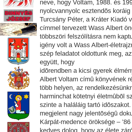
neve, hogy Voltam, 1988. és 1996
nyolcvannyolc esztendõs koráig
Turcsány Péter, a Kráter Kiadó v
címmel tervezett Wass Albert ön
többszöri felszólításra nem kapt
igény volt a Wass Albert-életraj
szép feladatot oldottunk meg, 
együtt, hogy
idõrendben a kicsi gyerek élmé
Albert Voltam címû könyvének ré
több helyen, az rendelkezésünkr
harminchat kötetnyi életmûbõl s
szinte a haláláig tartó idõszak
megjelent nagy jelentõségû dok
Kárpát-medence öröksége – ’86 é
kedves dolog, hogy az élete zár