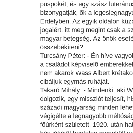
püspökét, és egy szász luteránu
bizonygatják, õk a legeslegnagy
Erdélyben. Az egyik oldalon küz
jogaiért, itt meg megint csak a sz
magyar betegség. Az önök eseté
összebékíteni?
Turcsány Péter: - Én híve vagyok
a családot képviselõ emberekkel 
nem akarok Wass Albert krétakör
cibáljuk egymás ruháját.
Takaró Mihály: - Mindenki, aki 
dolgozik, egy missziót teljesít, 
századi magyarság minden lehets
végigélte a legnagyobb méltósá
fõúrként született, 1920. után hat