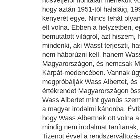
húsvétjétõl hontalan menekült v
hogy aztán 1951-tõl haláláig, 19
kenyerét egye. Nincs tehát olyan
élt volna. Ebben a helyzetben, e
bemutatott világról, azt hiszem,
mindenki, aki Wasst terjeszti, h
nem háborúzni kell, hanem Wass A
Magyarországon, és nemcsak M
Kárpát-medencében. Vannak úgyi
megpróbálják Wass Albertet, és a
értékrendet Magyarországon össz
Wass Albertet mint gyanús szemé
a magyar irodalmi kánonba. Évti
hogy Wass Albertnek ott volna 
mindig nem irodalmat tanítanak,
Tizenöt évvel a rendszerváltozá