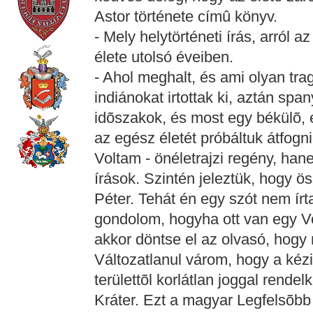
Astor története címû könyv.
- Mely helytörténeti írás, arról az
élete utolsó éveiben.
- Ahol meghalt, és ami olyan trag
indiánokat irtottak ki, aztán sp
idõszakok, és most egy békülõ, e
az egész életét próbáltuk átfogn
Voltam - önéletrajzi regény, han
írások. Szintén jeleztük, hogy ös
Péter. Tehát én egy szót nem ír
gondolom, hogyha ott van egy Vo
akkor döntse el az olvasó, hogy 
Változatlanul várom, hogy a kézi
területtõl korlátlan joggal rende
Kráter. Ezt a magyar Legfelsõbb 