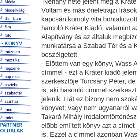
Néhány hete jelent meg a Kráte
Média
Voltam és más önéletrajzi írások
Modellvilág
kapcsán komoly vita bontakozott 
Bim-Bam
harcoló Kráter Kiadó, valamint az
film
fotó
Alapítvány és az általuk megbízo
KÖNYV
munkatársa a Szabad Tér és a Kr
múzeum
beszélgetett.
muzsika
- Elõttem van egy könyv, Wass A
népzene
címmel - ezt a Kráter kiadó jelen
pop-rock
szerkesztõje Turcsány Péter, de 
pszicho
is, aki hasonló címmel szerkeszt
szabadtér
jelenik. Hát ez bizony nem szok
színház
könyvet; vagy nem ugyanarról v
tánc
Takaró Mihály irodalomtörténész
tárlat
PARTNER
elõbb említett könyv azt a címet
OLDALAK
is. Ezzel a címmel azonban Wass