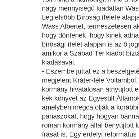
nagy mennyiségû kiadatlan Was
Legfelsõbb Bíróság ítélete alapj
Wass Albertet, természetesen aki
hogy döntenek, hogy kinek adnak
bírósági ítélet alapján is az õ jo
amikor a Szabad Tér kiadót bíz
kiadásával.
- Eszembe juttat ez a beszélgeté
megjelent Kráter-féle Voltamból.
kormány hivatalosan átnyújtott e
kék könyvet az Egyesült Állam
amelyben megcáfolják a korábbi, 
panaszokat, hogy hogyan bánna
román kormány által benyújtott
írását is. Egy erdélyi reformátu