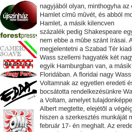
nagyjából olyan, minthogyha a
Hamlet címû mûvét, és abból mon
Hamlet, a másik kilencven
százalék pedig Shakespeare egyé
nem ebbe a mûbe szánt írásai. A
megjelentetni a Szabad Tér kiadó
Wass szellemi hagyaték két nag
egyik Hamburgban van, a másik 
Floridában. A floridai nagy Was
Voltamnak az egyetlen eredeti és
bocsátotta rendelkezésünkre Was
a Voltam, amelyet tulajdonképpe
Albert megtette, elejétõl a végé
hiszen a szerkesztés munkáját m
február 17- én meghalt. Az erede