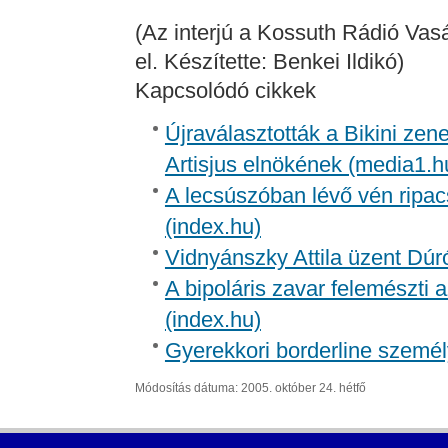
(Az interjú a Kossuth Rádió Va
el. Készítette: Benkei Ildikó)
Kapcsolódó cikkek
Újraválasztották a Bikini zen
Artisjus elnökének (media1.h
A lecsúszóban lévő vén ripac
(index.hu)
Vidnyánszky Attila üzent Dúr
A bipoláris zavar felemészti a
(index.hu)
Gyerekkori borderline személ
Módosítás dátuma: 2005. október 24. hétfő