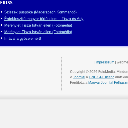
FRISS
Sziszek püspöke (Maderspach Kommandó)
Érdekfeszítő magyar történelem – Tisza és Ady
Merénylet Tisza István ellen (Fotómédia)
Merénylet Tisza István ellen (Fotómédia)
Imával a győzelemért!
|
Impresszum
| webme
Copyright © 2026 FotoMedia. Minden 
A
Joomla!
a
GNU/GPL licenc
alatt kia
Fordította a
Magyar Joomla! Felhaszn