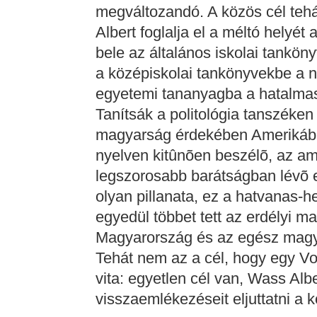
megváltozandó. A közös cél teh
Albert foglalja el a méltó helyét
bele az általános iskolai tankön
a középiskolai tankönyvekbe a na
egyetemi tananyagba a hatalmas 
Tanítsák a politológia tanszéken
magyarság érdekében Amerikában 
nyelven kitûnõen beszélõ, az am
legszorosabb barátságban lévõ 
olyan pillanata, ez a hatvanas-
egyedül többet tett az erdélyi ma
Magyarország és az egész magya
Tehát nem az a cél, hogy egy Vol
vita: egyetlen cél van, Wass Alb
visszaemlékezéseit eljuttatni a