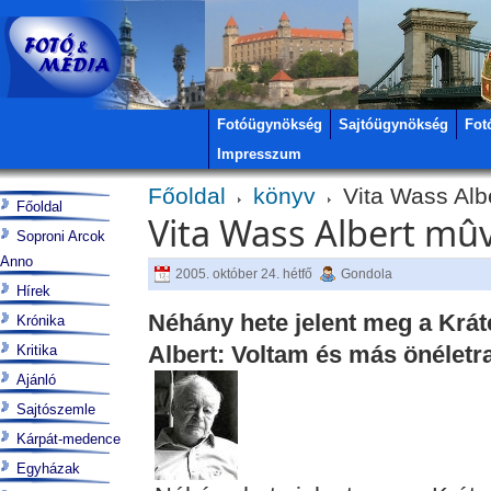
Fotóügynökség
Sajtóügynökség
Fot
Impresszum
Főoldal
könyv
Vita Wass Alb
Főoldal
Vita Wass Albert mûv
Soproni Arcok
Anno
2005. október 24. hétfő
Gondola
Hírek
Néhány hete jelent meg a Krá
Krónika
Albert: Voltam és más önéletra
Kritika
Ajánló
Sajtószemle
Kárpát-medence
Egyházak