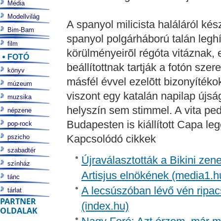
Média
Modellvilág
A spanyol milicista haláláról ké
Bim-Bam
spanyol polgárháború talán leg
film
körülményeirõl régóta vitáznak,
FOTÓ
beállítottnak tartják a fotón sze
könyv
másfél évvel ezelõtt bizonyítékok
múzeum
viszont egy katalán napilap újságí
muzsika
helyszín sem stimmel. A vita ped
népzene
Budapesten is kiállított Capa leg
pop-rock
Kapcsolódó cikkek
pszicho
szabadtér
Újraválasztották a Bikini zen
színház
Artisjus elnökének (media1.h
tánc
A lecsúszóban lévő vén ripac
tárlat
PARTNER
(index.hu)
OLDALAK