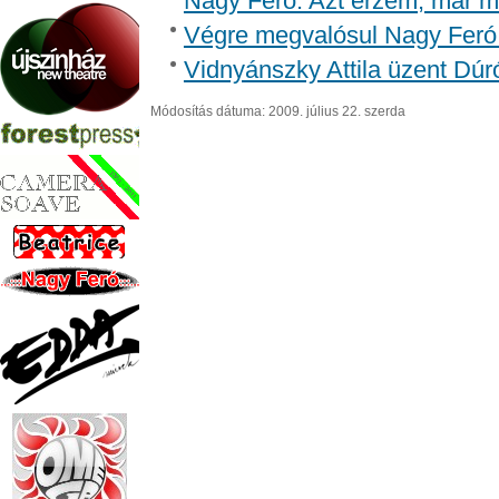
Nagy Feró: Azt érzem, már m
Végre megvalósul Nagy Feró 
Vidnyánszky Attila üzent Dúr
Módosítás dátuma: 2009. július 22. szerda