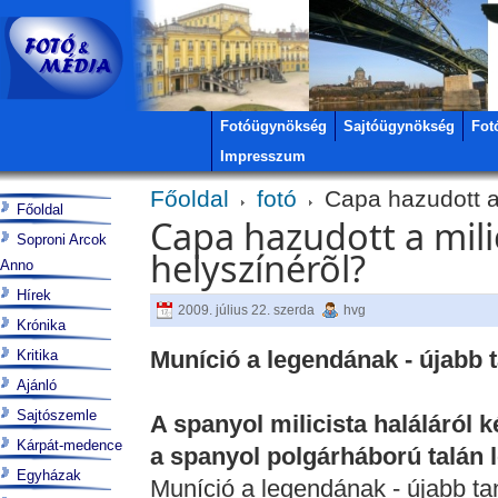
Fotóügynökség
Sajtóügynökség
Fot
Impresszum
Főoldal
fotó
Capa hazudott a 
Főoldal
Capa hazudott a mili
Soproni Arcok
helyszínérõl?
Anno
Hírek
2009. július 22. szerda
hvg
Krónika
Muníció a legendának - újabb
Kritika
Ajánló
Sajtószemle
A spanyol milicista haláláról 
Kárpát-medence
a spanyol polgárháború talán 
Egyházak
Muníció a legendának - újabb t