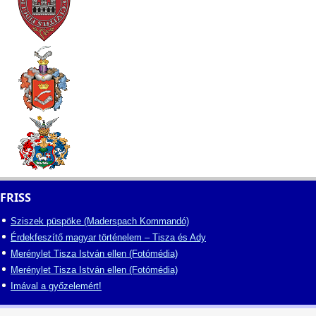
FRISS
Sziszek püspöke (Maderspach Kommandó)
Érdekfeszítő magyar történelem – Tisza és Ady
Merénylet Tisza István ellen (Fotómédia)
Merénylet Tisza István ellen (Fotómédia)
Imával a győzelemért!