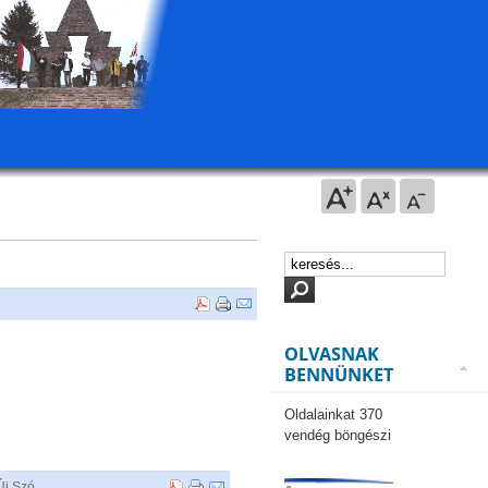
OLVASNAK
BENNÜNKET
Oldalainkat 370
vendég böngészi
Új Szó