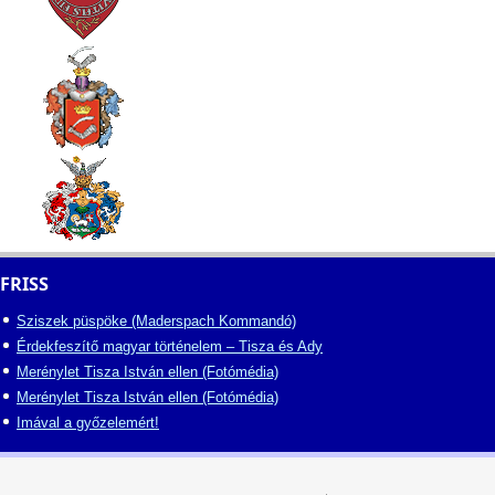
FRISS
Sziszek püspöke (Maderspach Kommandó)
Érdekfeszítő magyar történelem – Tisza és Ady
Merénylet Tisza István ellen (Fotómédia)
Merénylet Tisza István ellen (Fotómédia)
Imával a győzelemért!