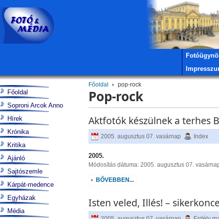
Fotóügynö
Impressz
Főoldal
pop-rock
Pop-rock
Főoldal
Soproni Arcok Anno
Aktfotók készülnek a terhes B
Hírek
Krónika
2005. augusztus 07. vasárnap
Index
Kritika
2005.
Ajánló
Módosítás dátuma: 2005. augusztus 07. vasárna
Sajtószemle
BŐVEBBEN...
Kárpát-medence
Egyházak
Isten veled, Illés! – sikerkon
Média
2005. augusztus 07. vasárnap
Erdély m