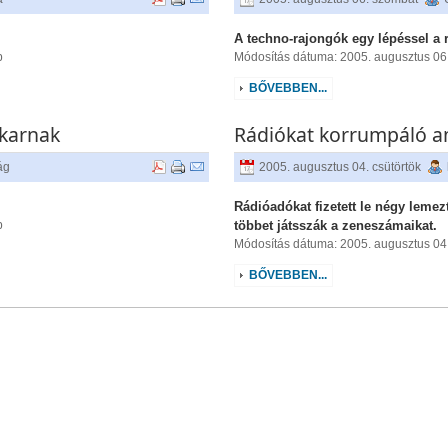
A techno-rajongók egy lépéssel a 
p
Módosítás dátuma: 2005. augusztus 06
BŐVEBBEN...
ekarnak
Rádiókat korrumpáló a
ág
2005. augusztus 04. csütörtök
Rádióadókat fizetett le négy leme
p
többet játsszák a zeneszámaikat.
Módosítás dátuma: 2005. augusztus 04.
BŐVEBBEN...