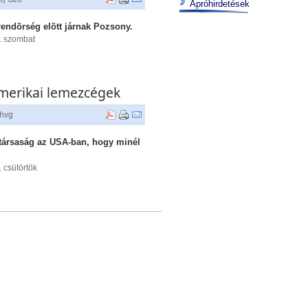
Apróhirdetések
rendõrség elõtt járnak Pozsony.
. szombat
merikai lemezcégek
hvg
ztársaság az USA-ban, hogy minél
 csütörtök