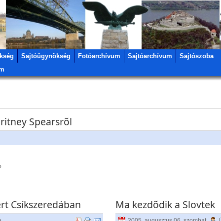
kség
Sajtóügynökség
Fotóarchívum
Sajtóarchívum
Sajtószoba
um
ritney Spearsrõl
p
cert Csíkszeredában
Ma kezdõdik a Slovtek
a
2005. augusztus 06. szombat