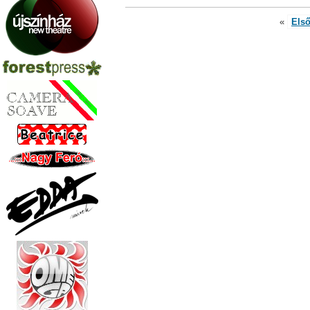
«
Els