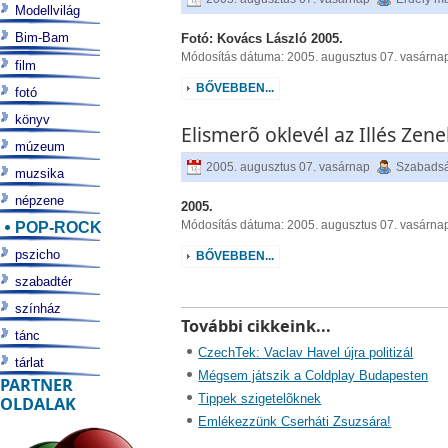
Modellvilág
Bim-Bam
Fotó: Kovács László 2005.
Módosítás dátuma: 2005. augusztus 07. vasárna
film
BŐVEBBEN...
fotó
könyv
Elismerõ oklevél az Illés Zen
múzeum
2005. augusztus 07. vasárnap
Szabads
muzsika
népzene
2005.
POP-ROCK
Módosítás dátuma: 2005. augusztus 07. vasárna
pszicho
BŐVEBBEN...
szabadtér
színház
További cikkeink...
tánc
CzechTek: Vaclav Havel újra politizál
tárlat
Mégsem játszik a Coldplay Budapesten
PARTNER
Tippek szigetelõknek
OLDALAK
Emlékezzünk Cserháti Zsuzsára!