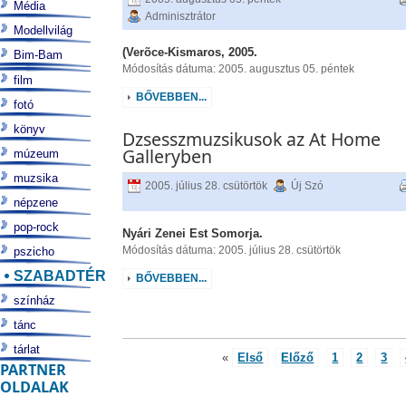
Média
Adminisztrátor
Modellvilág
(Verõce-Kismaros, 2005.
Bim-Bam
Módosítás dátuma: 2005. augusztus 05. péntek
film
BŐVEBBEN...
fotó
könyv
Dzsesszmuzsikusok az At Home
Galleryben
múzeum
muzsika
2005. július 28. csütörtök
Új Szó
népzene
pop-rock
Nyári Zenei Est Somorja.
Módosítás dátuma: 2005. július 28. csütörtök
pszicho
SZABADTÉR
BŐVEBBEN...
színház
tánc
tárlat
«
Első
Előző
1
2
3
PARTNER
OLDALAK