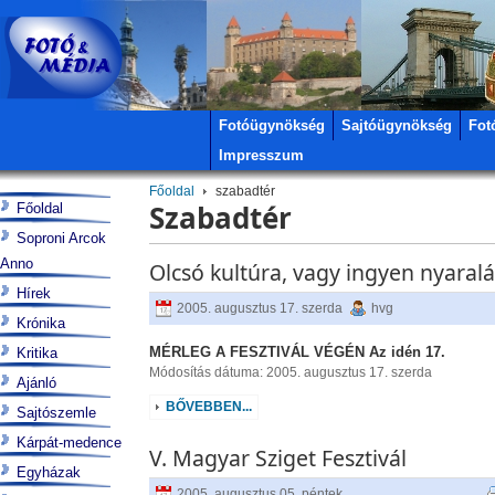
Fotóügynökség
Sajtóügynökség
Fot
Impresszum
Főoldal
szabadtér
Szabadtér
Főoldal
Soproni Arcok
Anno
Olcsó kultúra, vagy ingyen nyaral
Hírek
2005. augusztus 17. szerda
hvg
Krónika
MÉRLEG A FESZTIVÁL VÉGÉN Az idén 17.
Kritika
Módosítás dátuma: 2005. augusztus 17. szerda
Ajánló
BŐVEBBEN...
Sajtószemle
Kárpát-medence
V. Magyar Sziget Fesztivál
Egyházak
2005. augusztus 05. péntek