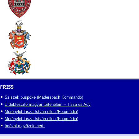
FRISS
Sziszek püspöke (Maderspach Kommandó)
Érdekfeszítő magyar történelem – Tisza és Ady
Merénylet Tisza István ellen (Fotómédia)
Merénylet Tisza István ellen (Fotómédia)
Imával a győzelemért!