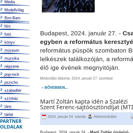
Média
Modellvilág
Bim-Bam
film
Budapest, 2024. január 27. -
Csa
fotó
egyben a református kereszty
könyv
református püspök szombaton Bu
múzeum
lelkészek találkozóján, a refor
muzsika
népzene
élő ige évének megnyitóján.
pop-rock
Módosítás dátuma: 2024. január 27. szombat
pszicho
BŐVEBBEN...
szabadtér
színház
Martí Zoltán kapta idén a Szalézi
Szent Ferenc-sajtóösztöndíjat (MTI
tánc
tárlat
2024. január 24. szerda
Adminisztrátor
PARTNER
OLDALAK
Budapest, 2024. január 24. -
Martí Zoltán újságíró-