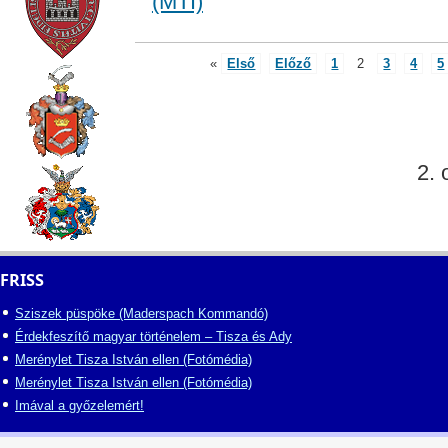
(MTI)
«
Első
Előző
1
2
3
4
5
2. 
FRISS
Sziszek püspöke (Maderspach Kommandó)
Érdekfeszítő magyar történelem – Tisza és Ady
Merénylet Tisza István ellen (Fotómédia)
Merénylet Tisza István ellen (Fotómédia)
Imával a győzelemért!