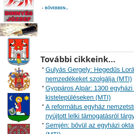
BŐVEBBEN...
További cikkeink...
Gulyás Gergely: Hegedűs Lorá
nemzedékeket szolgálja (MTI)
Gyopáros Alpár: 1300 egyházi 
kistelepüléseken (MTI)
A református egyház nemzetstr
nyújtott lelki támogatásról tár
Semjén: bővül az egyházi okta