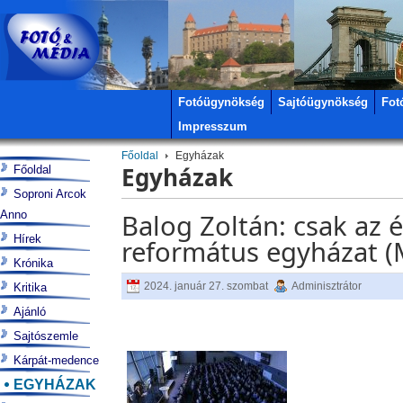
Fotóügynökség
Sajtóügynökség
Fot
Impresszum
Főoldal
Egyházak
Egyházak
Főoldal
Soproni Arcok
Anno
Balog Zoltán: csak az é
Hírek
református egyházat (
Krónika
2024. január 27. szombat
Adminisztrátor
Kritika
Ajánló
Sajtószemle
Kárpát-medence
EGYHÁZAK