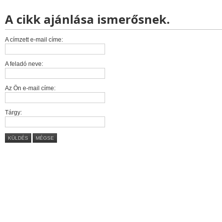
A cikk ajánlása ismerősnek.
A címzett e-mail címe:
A feladó neve:
Az Ön e-mail címe:
Tárgy:
KÜLDÉS
MÉGSE