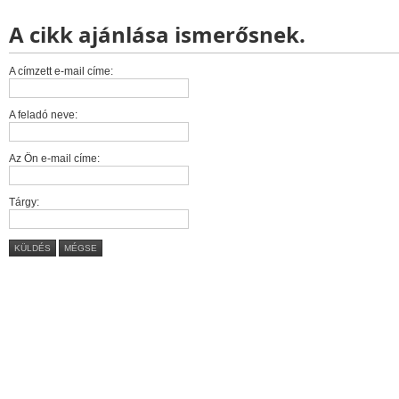
A cikk ajánlása ismerősnek.
A címzett e-mail címe:
A feladó neve:
Az Ön e-mail címe:
Tárgy:
KÜLDÉS
MÉGSE