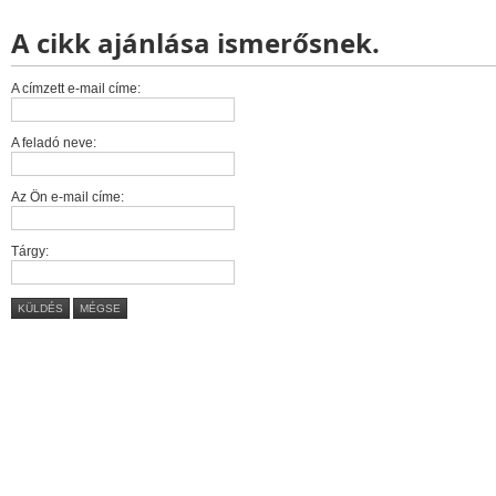
A cikk ajánlása ismerősnek.
A címzett e-mail címe:
A feladó neve:
Az Ön e-mail címe:
Tárgy:
KÜLDÉS
MÉGSE