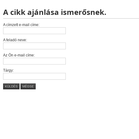
A cikk ajánlása ismerősnek.
A címzett e-mail címe:
A feladó neve:
Az Ön e-mail címe:
Tárgy:
KÜLDÉS
MÉGSE