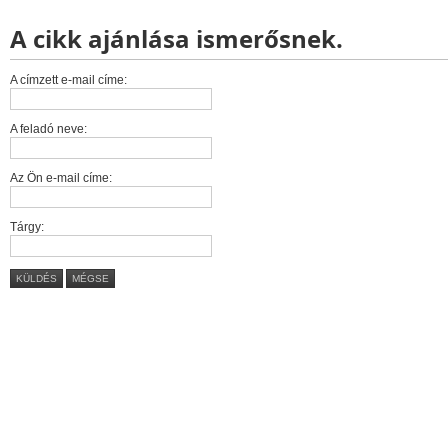
A cikk ajánlása ismerősnek.
A címzett e-mail címe:
A feladó neve:
Az Ön e-mail címe:
Tárgy:
KÜLDÉS
MÉGSE