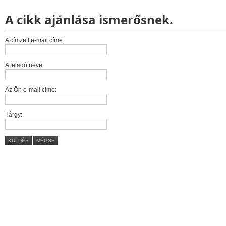
A cikk ajánlása ismerősnek.
A címzett e-mail címe:
A feladó neve:
Az Ön e-mail címe:
Tárgy:
KÜLDÉS
MÉGSE