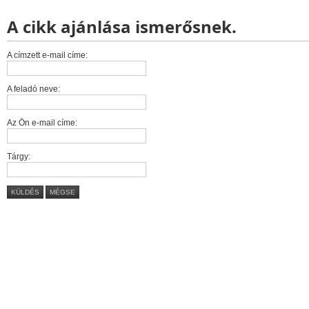
A cikk ajánlása ismerősnek.
A címzett e-mail címe:
A feladó neve:
Az Ön e-mail címe:
Tárgy:
KÜLDÉS
MÉGSE