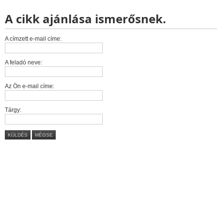
A cikk ajánlása ismerősnek.
A címzett e-mail címe:
A feladó neve:
Az Ön e-mail címe:
Tárgy:
KÜLDÉS
MÉGSE