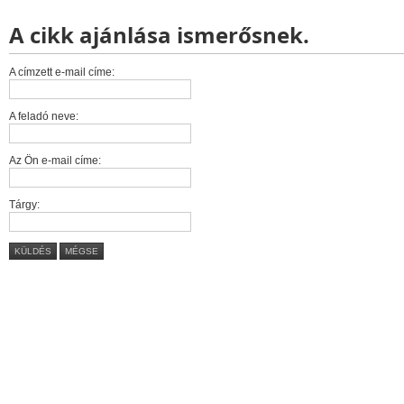
A cikk ajánlása ismerősnek.
A címzett e-mail címe:
A feladó neve:
Az Ön e-mail címe:
Tárgy:
KÜLDÉS
MÉGSE