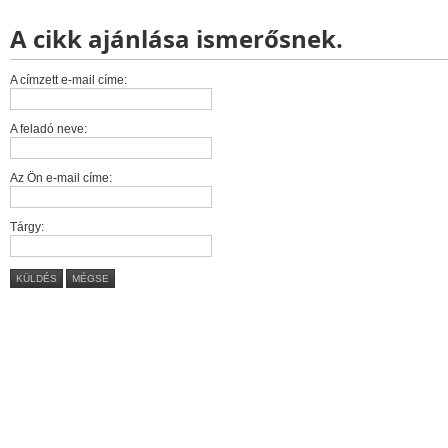
A cikk ajánlása ismerősnek.
A címzett e-mail címe:
A feladó neve:
Az Ön e-mail címe:
Tárgy:
KÜLDÉS
MÉGSE