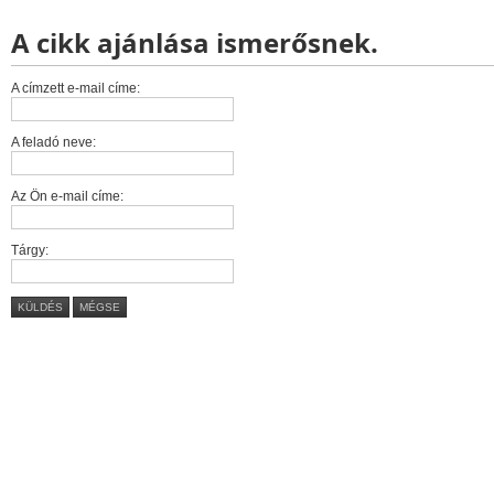
A cikk ajánlása ismerősnek.
A címzett e-mail címe:
A feladó neve:
Az Ön e-mail címe:
Tárgy:
KÜLDÉS
MÉGSE