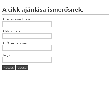
A cikk ajánlása ismerősnek.
A címzett e-mail címe:
A feladó neve:
Az Ön e-mail címe:
Tárgy:
KÜLDÉS
MÉGSE