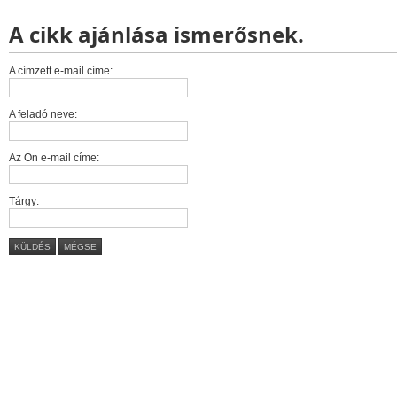
A cikk ajánlása ismerősnek.
A címzett e-mail címe:
A feladó neve:
Az Ön e-mail címe:
Tárgy:
KÜLDÉS
MÉGSE