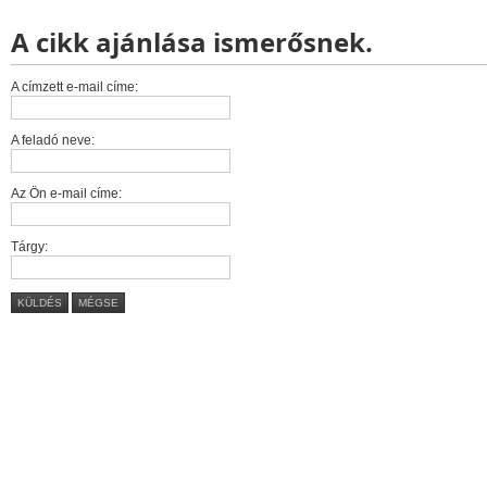
A cikk ajánlása ismerősnek.
A címzett e-mail címe:
A feladó neve:
Az Ön e-mail címe:
Tárgy:
KÜLDÉS
MÉGSE