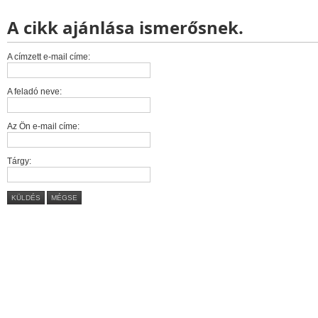
A cikk ajánlása ismerősnek.
A címzett e-mail címe:
A feladó neve:
Az Ön e-mail címe:
Tárgy:
KÜLDÉS
MÉGSE