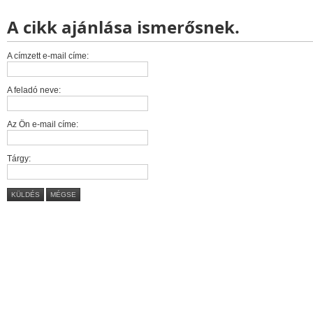
A cikk ajánlása ismerősnek.
A címzett e-mail címe:
A feladó neve:
Az Ön e-mail címe:
Tárgy:
KÜLDÉS
MÉGSE